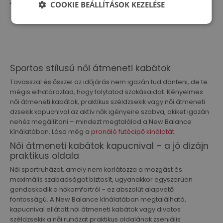
49 390,00 Ft
30 990,00 Ft
45 490,00 Ft
COOKIE BEÁLLÍTÁSOK KEZELÉSE
-
32
%
Sportos stílusú női átmeneti kabátok
Tavasszal és ősszel az időjárás nem igazán tud dönteni, de te
mégis elhatároztad, hogy folytatod szokásaidat. Kényelmes
női átmeneti kabátok, praktikus széldzsekik vagy női átmeneti
dzsekik kapucnival az aktív nők igényeire szabva, akiket igazán
nehéz megállítani – mindezt megtalálod a New Balance
kínálatában. Lásd még a
pronáló futócipő kínálatát
.
Női átmeneti kabátok kapucnival – a jó dizájn
praktikus oldala
Női sportruházat, amely nem korlátozza a mozgást és
maximális szabadságot biztosít, ugyanakkor egyszerűen
gondoskodik a hőkomfortról - ez abszolút alapvető
fontosságú. A New Balance kínálatában megtalálható,
kapucnival ellátott női átmeneti kabátok vagy divatos
széldzsekik a női ruházat praktikus oldalának zseniális