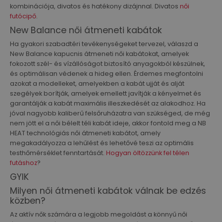
kombinációja, divatos és hatékony dizájnnal. Divatos
női
futócipő
.
New Balance női átmeneti kabátok
Ha gyakori szabadtéri tevékenységeket tervezel, válaszd a
New Balance kapucnis átmeneti női kabátokat, amelyek
fokozott szél- és vízállóságot biztosító anyagokból készülnek,
és optimálisan védenek a hideg ellen. Érdemes megfontolni
azokat a modelleket, amelyekben a kabát ujját és alját
szegélyek borítják, amelyek emellett javítják a kényelmet és
garantálják a kabát maximális illeszkedését az alakodhoz. Ha
jóval nagyobb kaliberű felsőruházatra van szükséged, de még
nem jött el a női bélelt téli kabát ideje, akkor fontold meg a NB
HEAT technológiás női átmeneti kabátot, amely
megakadályozza a lehűlést és lehetővé teszi az optimális
testhőmérséklet fenntartását.
Hogyan öltözzünk fel télen
futáshoz
?
GYIK
Milyen női átmeneti kabátok válnak be edzés
közben?
Az aktív nők számára a legjobb megoldást a könnyű női