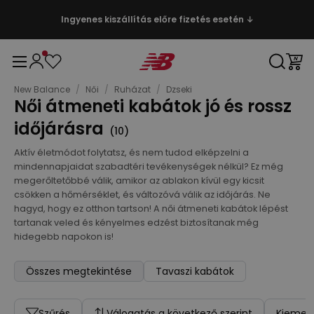
Ingyenes kiszállítás előre fizetés esetén ↓
New Balance
/
Női
/
Ruházat
/
Dzseki
Női átmeneti kabátok jó és rossz
időjárásra
(
10
)
Aktív életmódot folytatsz, és nem tudod elképzelni a
mindennapjaidat szabadtéri tevékenységek nélkül? Ez még
megerőltetőbbé válik, amikor az ablakon kívül egy kicsit
csökken a hőmérséklet, és változóvá válik az időjárás. Ne
hagyd, hogy ez otthon tartson! A női átmeneti kabátok lépést
tartanak veled és kényelmes edzést biztosítanak még
hidegebb napokon is!
Összes megtekintése
Tavaszi kabátok
Szűrés
Válogatás a következő szerint
Kiemelt