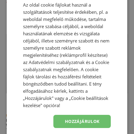
-
46
%
-
46
%
Az oldal cookie fájlokat használ a
szolgáltatások teljesítése érdekében, pl. a
weboldal megfelelő működése, tartalma
személyre szabása céljából, a weboldal
használatának elemzése és vizsgálata
céljából, illetve szeményre szabott és nem
személyre szabott reklámok
megjelenítéséhez (reklámprofil készítese)
az
Adatvédelmi szabályzatnak
és a
Cookie
szabályzatnak
megfelelően. A cookie
fájlok tárolási és hozzáférési feltételeit
böngésződben tudod beállítani. E tény
elfogadásához kérlek, kattints a
„Hozzájárulok" vagy a „Cookie beállítások
kezelése" opcióra!
Újdonság
Akció
Női dzseki New Balance
Női dzseki New Balance
HOZZÁJÁRULOK
WJ61D8YXSST​ – bézs
WJ6113KSNNY – sötétkék
Tavaszi kabátok
Női futódzsekik