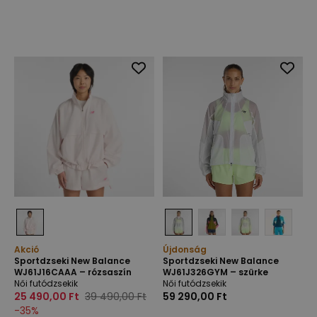
Akció
Újdonság
Sportdzseki New Balance
Sportdzseki New Balance
WJ61J16CAAA – rózsaszín
WJ61J326GYM – szürke
Női futódzsekik
Női futódzsekik
25 490,00 Ft
39 490,00 Ft
59 290,00 Ft
-
35
%