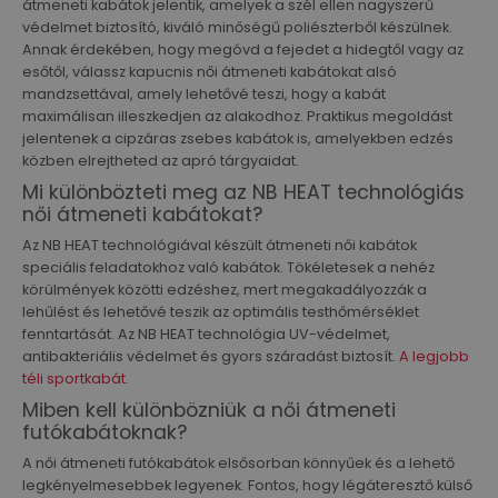
átmeneti kabátok jelentik, amelyek a szél ellen nagyszerű
védelmet biztosító, kiváló minőségű poliészterből készülnek.
Annak érdekében, hogy megóvd a fejedet a hidegtől vagy az
esőtől, válassz kapucnis női átmeneti kabátokat alsó
mandzsettával, amely lehetővé teszi, hogy a kabát
maximálisan illeszkedjen az alakodhoz. Praktikus megoldást
jelentenek a cipzáras zsebes kabátok is, amelyekben edzés
közben elrejtheted az apró tárgyaidat.
Mi különbözteti meg az NB HEAT technológiás
női átmeneti kabátokat?
Az NB HEAT technológiával készült átmeneti női kabátok
speciális feladatokhoz való kabátok. Tökéletesek a nehéz
körülmények közötti edzéshez, mert megakadályozzák a
lehűlést és lehetővé teszik az optimális testhőmérséklet
fenntartását. Az NB HEAT technológia UV-védelmet,
antibakteriális védelmet és gyors száradást biztosít.
A legjobb
téli sportkabát
.
Miben kell különbözniük a női átmeneti
futókabátoknak?
A női átmeneti futókabátok elsősorban könnyűek és a lehető
legkényelmesebbek legyenek. Fontos, hogy légáteresztő külső