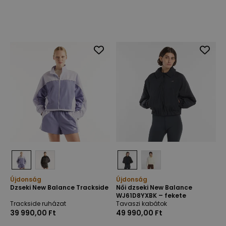
Újdonság
Újdonság
Dzseki New Balance Trackside
Női dzseki New Balance
WJ61D8YXBK​ – fekete
Trackside ruházat
Tavaszi kabátok
39 990,00 Ft
49 990,00 Ft