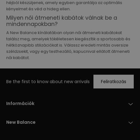
héjból készüljenek, amely egyben garantálja az optimális
kényelmet és véd a hideg ellen.
Milyen női átmeneti kabátok válnak be a
mindennapokban?
A New Balance kínálatában olyan női átmeneti kabátokat
találsz meg, amelyek tökéletesen kiegészítik a sportosabb és
hétköznapibb stilizációkat is. Válassz eredeti mintás oversize
széldzsekit, vagy egy testhezálló, kapucnival ellátott átmeneti
női kabátot.
Be the first to know about new arrivals
Feliratkozás
Információk
New Balance