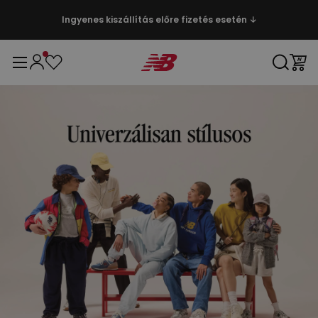
Ingyenes kiszállítás előre fizetés esetén ↓