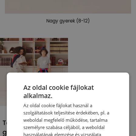
Nagy gyerek (8-12)
Az oldal cookie fájlokat
alkalmaz.
Az oldal cookie fájlokat használ a
szolgáltatások teljesítése érdekében, pl. a
weboldal megfelelő működése, tartalma
Találd meg a tökéletes cipőt
személyre szabása céljából, a weboldal
gyermeked számára
használatának elemzése és vizsgálata