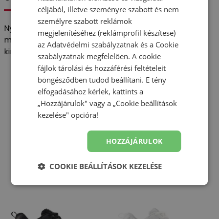
céljából, illetve szeményre szabott és nem
személyre szabott reklámok
Nyomtasd ki az ingyenes sablont, és szerezd be a
megjelenítéséhez (reklámprofil készítese)
megfelelő méretű gyermekcipőt anélkül, hogy
az
Adatvédelmi szabályzatnak
és a
Cookie
kimozdulnál otthonról.
szabályzatnak
megfelelően. A cookie
fájlok tárolási és hozzáférési feltételeit
Letöltés
böngésződben tudod beállítani. E tény
elfogadásához kérlek, kattints a
„Hozzájárulok" vagy a „Cookie beállítások
kezelése" opcióra!
Fedezd fel a kollekciót
HOZZÁJÁRULOK
Alkalmi
Sportos
COOKIE BEÁLLÍTÁSOK KEZELÉSE