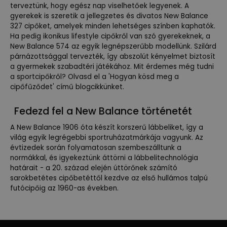
terveztünk, hogy egész nap viselhetőek legyenek. A
gyerekek is szeretik a jellegzetes és divatos New Balance
327 cipőket, amelyek minden lehetséges színben kaphatók.
Ha pedig ikonikus lifestyle cipőkről van szó gyerekeknek, a
New Balance 574 az egyik legnépszerűbb modellünk. Szilárd
párnázottsággal tervezték, így abszolút kényelmet biztosít
a gyermekek szabadtéri játékához. Mit érdemes még tudni
a sportcipőkről? Olvasd el a 'Hogyan kösd meg a
cipőfűződet' című blogcikkünket.
Fedezd fel a New Balance történetét
A New Balance 1906 óta készít korszerű lábbeliket, így a
világ egyik legrégebbi sportruházatmárkája vagyunk. Az
évtizedek során folyamatosan szembeszálltunk a
normákkal, és igyekeztünk áttörni a lábbelitechnológia
határait - a 20. század elején úttörőnek számító
sarokbetétes cipőbetéttől kezdve az első hullámos talpú
futócipőig az 1960-as években.