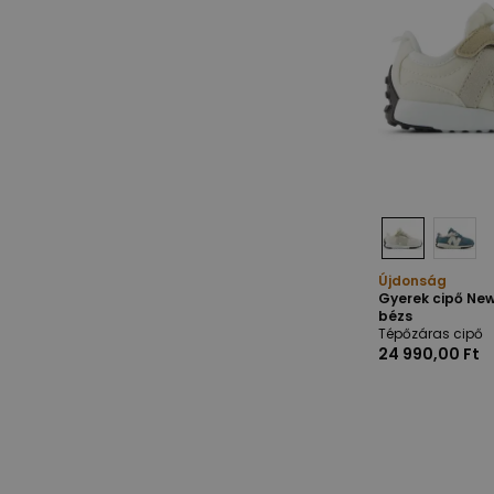
Újdonság
Gyerek cipő New
bézs
Tépőzáras cipő
24 990,00 Ft