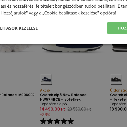
olási és hozzáférési feltételeit böngésződben tudod beállítani. E t
 „Hozzájárulok" vagy a „Cookie beállítások kezelése" opcióra!
LÍTÁSOK KEZELÉSE
HOZ
Akció
Újdonsá
w Balance IV9060ER
Gyerek cipő New Balance
Gyerek c
NW574BCE – sötétkék
– fekete
Tépőzáras cipő
Tépőzára
14 490,00 Ft
23 559,00 Ft
18 990,0
-
38
%