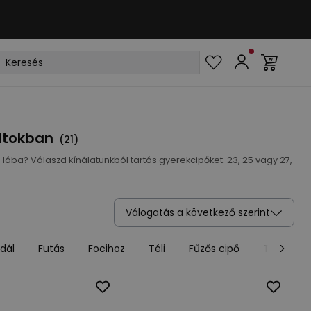
oltokban
(
21
)
 lába? Válaszd kínálatunkból tartós gyerekcipőket. 23, 25 vagy 27,
Válogatás a következő szerint
dál
Futás
Focihoz
Téli
Fűzős cipő
Tépőzáras