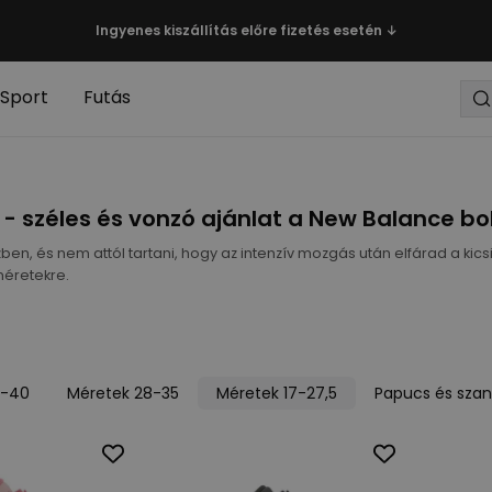
Ingyenes kiszállítás előre fizetés esetén ↓
Sport
Futás
- széles és vonzó ajánlat a New Balance b
en, és nem attól tartani, hogy az intenzív mozgás után elfárad a kicsi
éretekre.
5-40
Méretek 28-35
Méretek 17-27,5
Papucs és szan