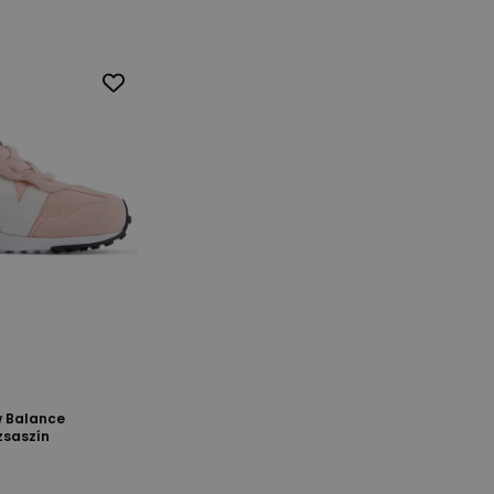
w Balance
zsaszín