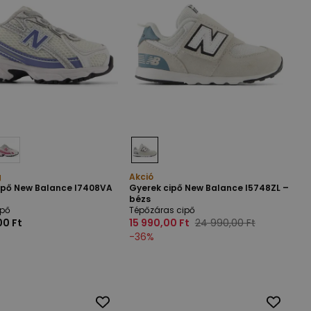
g
Akció
ipő New Balance I7408VA
Gyerek cipő New Balance I5748ZL –
bézs
ipő
Tépőzáras cipő
00 Ft
15 990,00 Ft
24 990,00 Ft
-
36
%