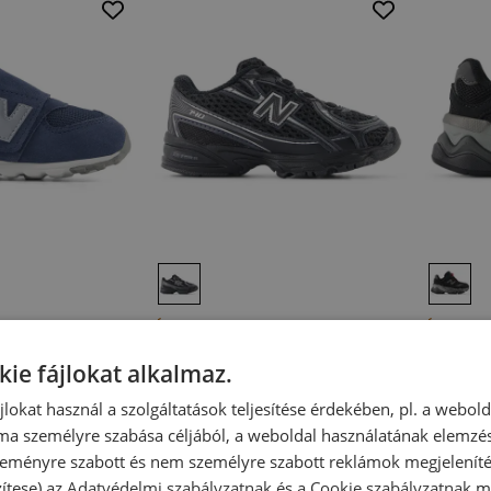
Újdonság
Újdonsá
w Balance I5742MJ
Gyerek cipő New Balance IZ740BM
Gyerek c
– fekete
– fekete
kie fájlokat alkalmaz.
Slip-on cipő
Slip-on c
4 990,00 Ft
24 990,00 Ft
39 990,
ájlokat használ a szolgáltatások teljesítése érdekében, pl. a webol
ma személyre szabása céljából, a weboldal használatának elemzés
 szeményre szabott és nem személyre szabott reklámok megjelenít
zítese) az
Adatvédelmi szabályzatnak
és a
Cookie szabályzatnak
me