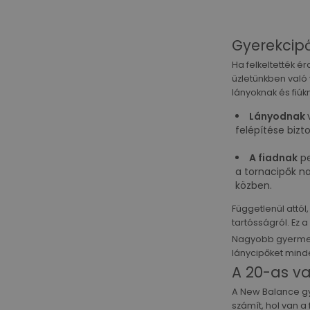
Gyerekcip
Ha felkeltették 
üzletünkben való
lányoknak és fiúk
Lányodnak
felépítése bizto
A fiadnak
pe
a tornacipők na
közben.
Függetlenül attó
tartósságról. Ez 
Nagyobb gyermek
lánycipőket mind
A 20-as v
A New Balance g
számít, hol van a