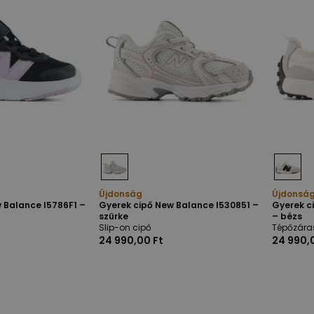
Újdonság
Újdonsá
 Balance I5786F1 –
Gyerek cipő New Balance I530851 –
Gyerek c
szürke
– bézs
Slip-on cipő
Tépőzára
24 990,00 Ft
24 990,