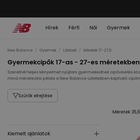
Hírek
Férfi
Női
Gyermek
New Balance
/
Gyermek
/
Lábbeli
/
Méretek 17-27,5
Gyermekcipők 17-as - 27-es méretekben 
Szeretnél teljes kényelmet nyújtani gyermekednek cipőviselés közb
mind méretezési példa a New Balance üzletekben kapható cipőm
Szűrők elrejtése
Méretek 35,
Kiemelt ajánlatok