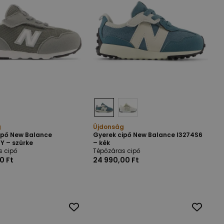
g
Újdonság
ipő New Balance
Gyerek cipő New Balance I3274S6
 – szürke
– kék
s cipő
Tépőzáras cipő
0 Ft
24 990,00 Ft