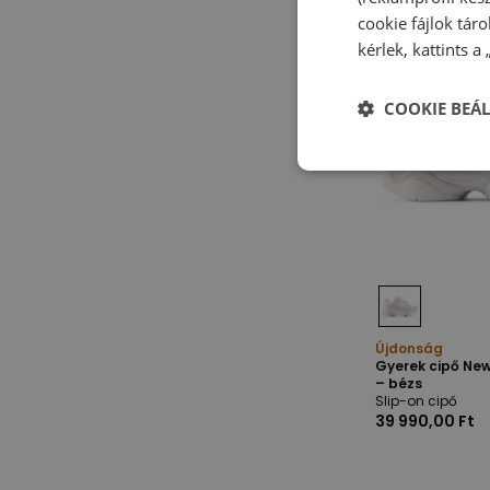
cookie fájlok tár
kérlek, kattints a
COOKIE BEÁL
Újdonság
Gyerek cipő Ne
– bézs
Slip-on cipő
39 990,00 Ft