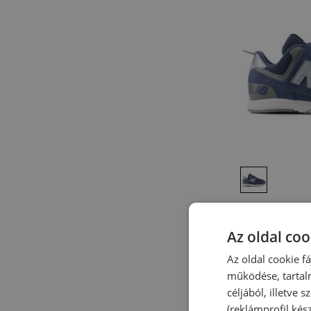
Akció
Gyerek cipő Ne
– kék
Az oldal coo
Tépőzáras cipő
15 990,00 Ft
2
Az oldal cookie f
-
36
%
működése, tartal
céljából, illetve
(reklámprofil kés