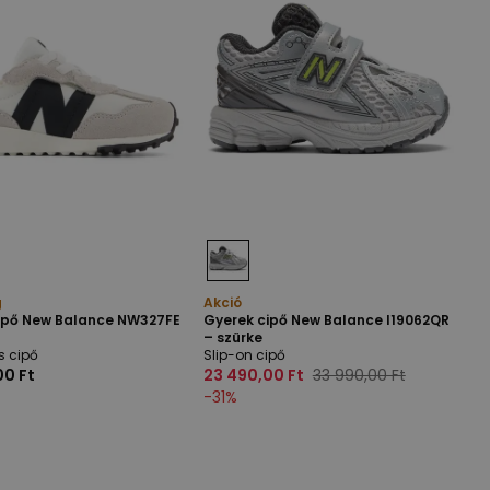
g
Akció
ipő New Balance NW327FE
Gyerek cipő New Balance I19062QR
– szürke
s cipő
Slip-on cipő
00 Ft
23 490,00 Ft
33 990,00 Ft
-
31
%