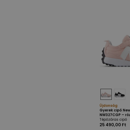
Újdonság
Gyerek cipő Ne
NW327CGP – ró
Tépőzáras cipő
25 490,00 Ft