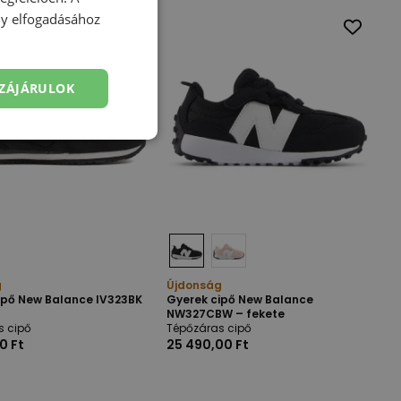
ény elfogadásához
ZÁJÁRULOK
g
Újdonság
ipő New Balance IV323BK
Gyerek cipő New Balance
NW327CBW – fekete
s cipő
Tépőzáras cipő
0 Ft
25 490,00 Ft