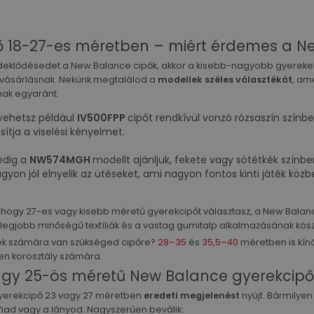
ő 18-27-es méretben – miért érdemes a N
érdeklődésedet a New Balance cipők, akkor a kisebb-nagyobb gyereke
 vásárlásnak. Nekünk megtalálod a
modellek széles választékát
, am
nak egyaránt.
vehetsz például
IV500FPP
cipőt rendkívül vonzó rózsaszín színb
sítja a viselési kényelmet.
dig a
NW574MGH
modellt ajánljuk, fekete vagy sötétkék szín
gyon jól elnyelik az ütéseket, ami nagyon fontos kinti játék köz
l, hogy 27-es vagy kisebb méretű gyerekcipőt választasz, a New Bal
a legjobb minőségű textíliák és a vastag gumitalp alkalmazásának kös
 számára van szükséged cipőre?
28–35
és
35,5–40
méretben is kíná
en korosztály számára.
agy 25-ös méretű New Balance gyerekcipő
yerekcipő 23 vagy 27 méretben
eredeti megjelenést
nyújt. Bármilye
 fiad vagy a lányod. Nagyszerűen beválik: