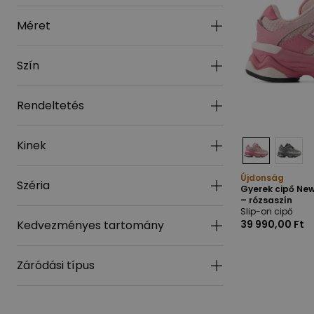
Méret
Szín
Rendeltetés
Kinek
Újdonság
Széria
Gyerek cipő Ne
– rózsaszín
Slip-on cipő
Kedvezményes tartomány
39 990,00 Ft
Záródási típus