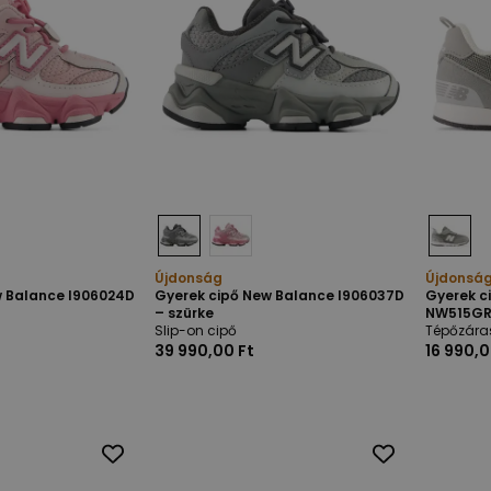
Újdonság
Újdonsá
w Balance I906024D
Gyerek cipő New Balance I906037D
Gyerek c
– szürke
NW515GRY
Slip-on cipő
Tépőzára
39 990,00 Ft
16 990,0