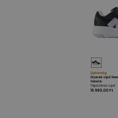
Újdonság
Gyerek cipő New
fekete
Tépőzáras cipő
15 990,00 Ft