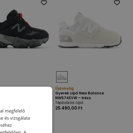
g
Újdonság
ipő New Balance IV9060BK
Gyerek cipő New Balance
NW574EVW – bézs
ipő
Tépőzáras cipő
00 Ft
25 490,00 Ft
dal megfelelő
e és vizsgálata
éséhez
gfelelően. A