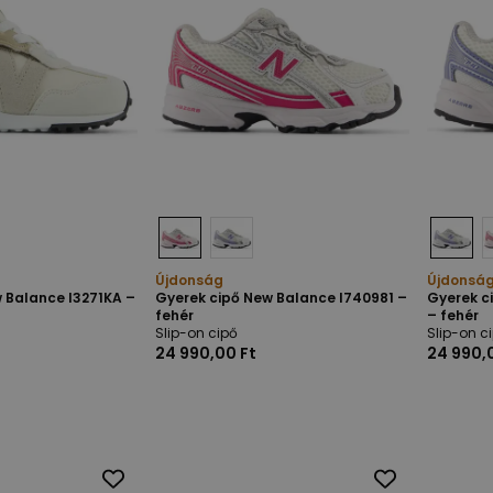
Újdonság
Újdonsá
 Balance I3271KA –
Gyerek cipő New Balance I740981 –
Gyerek c
fehér
– fehér
Slip-on cipő
Slip-on c
24 990,00 Ft
24 990,