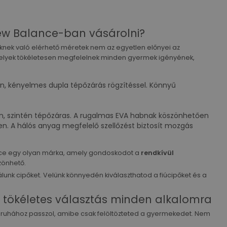
ew Balance-ban vásárolni?
knek való elérhető méretek nem az egyetlen előnyei az
elyek tökéletesen megfelelnek minden gyermek igényének,
en, kényelmes dupla tépőzárás rögzítéssel. Könnyű
ben, szintén tépőzáras. A rugalmas EVA habnak köszönhetően
ben. A hálós anyag megfelelő szellőzést biztosít mozgás
ance egy olyan márka, amely gondoskodot a
rendkívül
zönhető.
lunk cipőket. Velünk könnyedén kiválaszthatod a fiúcipőket és a
 tökéletes választás minden alkalomra
n ruhához passzol, amibe csak felöltözteted a gyermekedet. Nem