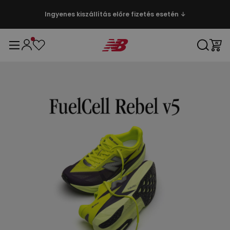
Ingyenes kiszállítás előre fizetés esetén ↓