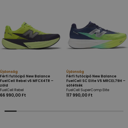
Újdonság
Újdonság
Férfi futócipő New Balance
Férfi futócipő New Balance
FuelCell Rebel v5 MFCX4TR –
FuelCell SC Elite V5 MRCEL79H –
zöld
sötétkék
FuelCell Rebel
FuelCell SuperComp Elite
66 990,00 Ft
117 990,00 Ft