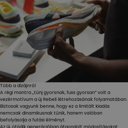
Több a dizájnról
A régi mantra „tűnj gyorsnak, fuss gyorsan” volt a
vezérmotívum a új Rebeli létrehozásának folyamatában.
Biztosak vagyunk benne, hogy ez a limitált kiadás
nemcsak dinamikusnak tűnik, hanem valóban
befolyásolja a futási élményt.
Az új, ötödik generációban átgondolt módosításokat