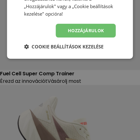
„Hozzájárulok" vagy a „Cookie beállítások
kezelése" opcióra!
HOZZÁJÁRULOK
COOKIE BEÁLLÍTÁSOK KEZELÉSE
Fuel Cell Super Comp Trainer
Érezd az innovációt
Vásárolj most