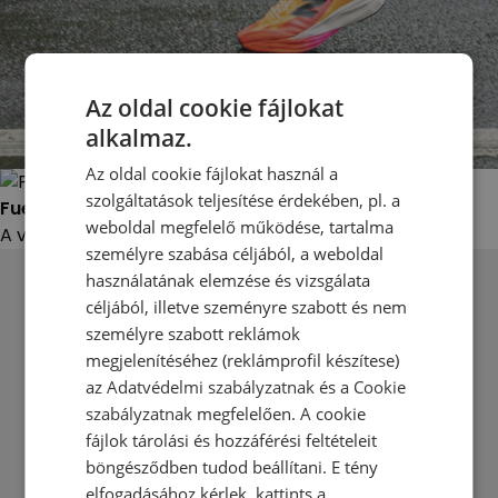
Az oldal cookie fájlokat
alkalmaz.
Az oldal cookie fájlokat használ a
szolgáltatások teljesítése érdekében, pl. a
Fuel Cell Super Comp Elite
weboldal megfelelő működése, tartalma
A versenynapra készült
Vásárolj most
személyre szabása céljából, a weboldal
használatának elemzése és vizsgálata
céljából, illetve szeményre szabott és nem
személyre szabott reklámok
megjelenítéséhez (reklámprofil készítese)
az
Adatvédelmi szabályzatnak
és a
Cookie
szabályzatnak
megfelelően. A cookie
fájlok tárolási és hozzáférési feltételeit
böngésződben tudod beállítani. E tény
elfogadásához kérlek, kattints a