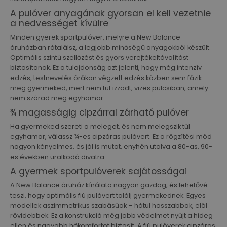
A pulóver anyagának gyorsan el kell vezetnie
a nedvességet kívülre
Minden gyerek sportpulóver, melyre a New Balance
áruházban rátalálsz, a legjobb minőségű anyagokból készült.
Optimális szintű szellőzést és gyors verejtékeltávolítást
biztosítanak. Ez a tulajdonság azt jelenti, hogy még intenzív
edzés, testnevelés órákon végzett edzés közben sem fázik
meg gyermeked, mert nem fut izzadt, vizes pulcsiban, amely
nem szárad meg egyhamar.
¾ magasságig cipzárral zárható pulóver
Ha gyermeked szereti a meleget, és nem melegszik túl
egyhamar, válassz ¾-es cipzáras pulóvert. Ez a rögzítési mód
nagyon kényelmes, és jól is mutat, enyhén utalva a 80-as, 90-
es években uralkodó divatra.
A gyermek sportpulóverek sajátosságai
A New Balance áruház kínálata nagyon gazdag, és lehetővé
teszi, hogy optimális fiú pulóvert találj gyermekednek. Egyes
modellek aszimmetrikus szabásúak – hátul hosszabbak, elöl
rövidebbek. Ez a konstrukció még jobb védelmet nyújt a hideg
ellen és nagyobb hőkomfortot biztosít. A fiú pulóverek cipzáras