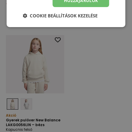
HOZZÁJÁRULOK
-
35
%
-
35
%
COOKIE BEÁLLÍTÁSOK KEZELÉSE
Akció
Gyerek pulóver New Balance
LAKG0056LIN – bézs
Kapucnis felső