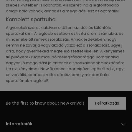
zsebes kivitelben is kaphatók. Aki szereti, ha a legfontosabb
dolgai nála vannak, annak ez a megoldás lesz az optimális!
Komplett sportruha
A gyerekek szeretik aktívan eltölteni az időt, és különféle
sportokat űzni. A legtöbb esetben ez tiszta öröm számukra, és
mindenekelőtt remek szórakozás. Annak érdekében, hogy
semmi ne zavarja vagy akadályozza ezt a szórakozást, ügyelj
arra, hogy gyermeked megfelelő szettet viseljen. A kényelmes
fiú pulóverek rugalmas, bő melegítőnadrággal kombinálva
nagyon jó megoldást jelentenek a sportkalandok elkezdésére.
Ha ezt kényelmes New Balance sportcipővel egészíted ki, egy
univerzális, sportos szettet alkotsz, amely minden fiatal
sportolónak megfelel!
Be the first to know about new arrivals
Feliratkozás
Információk