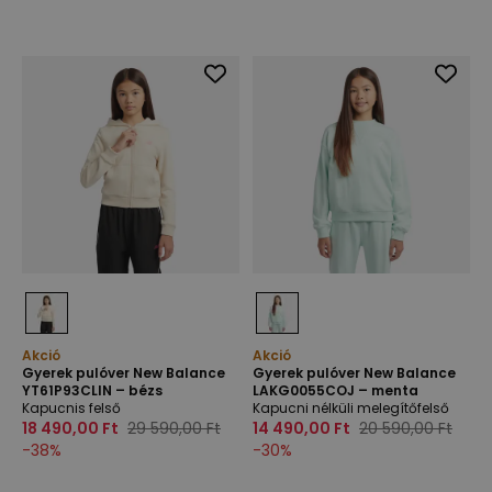
Akció
Akció
Gyerek pulóver New Balance
Gyerek pulóver New Balance
YT61P93CLIN – bézs
LAKG0055COJ – menta
Kapucnis felső
Kapucni nélküli melegítőfelső
18 490,00 Ft
29 590,00 Ft
14 490,00 Ft
20 590,00 Ft
-
38
%
-
30
%