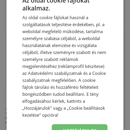
Az oldal cookie fájlokat
alkalmaz.
Az oldal cookie fájlokat használ a
szolgáltatások teljesítése érdekében, pl. a
weboldal megfelelő működése, tartalma
személyre szabása céljából, a weboldal
használatának elemzése és vizsgálata
céljából, illetve szeményre szabott és nem
személyre szabott reklámok
megjelenítéséhez (reklámprofil készítese)
az
Adatvédelmi szabályzatnak
és a
Cookie
szabályzatnak
megfelelően. A cookie
fájlok tárolási és hozzáférési feltételeit
böngésződben tudod beállítani. E tény
elfogadásához kérlek, kattints a
„Hozzájárulok" vagy a „Cookie beállítások
Akció
Akció
Gyerek pulóver New Balance
Gyerek pulóver New Balance
kezelése" opcióra!
LAKG0203BIS – bézs
LAKB0055TWF – bézs
Kapucni nélküli melegítőfelső
Kapucni nélküli melegítőfelső
11 990,00 Ft
18 490,00 Ft
11 990,00 Ft
18 490,00 Ft