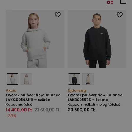
Akció
Újdonság
Gyerek pulóver New Balance
Gyerek pulóver New Balance
LAKG0056AHH – szürke
LAKB0055BK – fekete
Kapucnis felső
Kapucni nélküli melegítőfelső
14 490,00 Ft
23 690,00 Ft
20 590,00 Ft
-
39
%