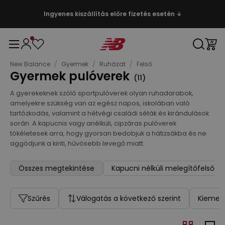
Ingyenes kiszállítás előre fizetés esetén ↓
New Balance
/
Gyermek
/
Ruházat
/
Felső
Gyermek pulóverek
(
11
)
A gyerekeknek szóló sportpulóverek olyan ruhadarabok,
amelyekre szükség van az egész napos, iskolában való
tartózkodás, valamint a hétvégi családi séták és kirándulások
során. A kapucnis vagy anélküli, cipzáras pulóverek
tökéletesek arra, hogy gyorsan bedobjuk a hátizsákba és ne
aggódjunk a kinti, hűvösebb levegő miatt.
Összes megtekintése
Kapucni nélküli melegítőfelső
Szűrés
Válogatás a következő szerint
Kiemelt