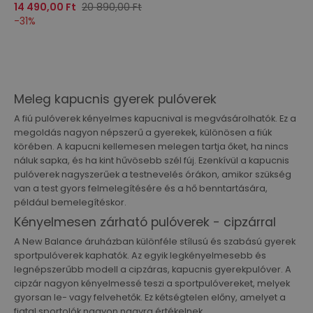
14 490,00 Ft
20 890,00 Ft
-
31
%
Meleg kapucnis gyerek pulóverek
A fiú pulóverek kényelmes kapucnival is megvásárolhatók. Ez a
megoldás nagyon népszerű a gyerekek, különösen a fiúk
körében. A kapucni kellemesen melegen tartja őket, ha nincs
náluk sapka, és ha kint hűvösebb szél fúj. Ezenkívül a kapucnis
pulóverek nagyszerűek a testnevelés órákon, amikor szükség
van a test gyors felmelegítésére és a hő benntartására,
például bemelegítéskor.
Kényelmesen zárható pulóverek - cipzárral
A New Balance áruházban különféle stílusú és szabású gyerek
sportpulóverek kaphatók. Az egyik legkényelmesebb és
legnépszerűbb modell a cipzáras, kapucnis gyerekpulóver. A
cipzár nagyon kényelmessé teszi a sportpulóvereket, melyek
gyorsan le- vagy felvehetők. Ez kétségtelen előny, amelyet a
fiatal sportolók nagyon nagyra értékelnek.