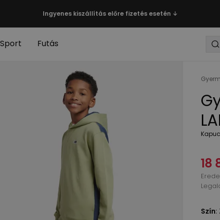
Ingyenes kiszállítás előre fizetés esetén ↓
Sport
Futás
Gyerm
Gy
LA
Kapucn
18 
Eredet
Legal
Szín
: