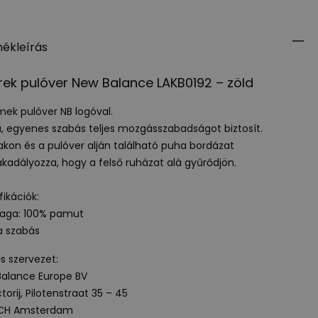
ékleírás
ek pulóver New Balance LAKB0192 – zöld
ek pulóver NB logóval.
a, egyenes szabás teljes mozgásszabadságot biztosít.
jakon és a pulóver alján található puha bordázat
adályozza, hogy a felső ruházat alá gyűrődjön.
fikációk:
yaga: 100% pamut
a szabás
ős szervezet:
alance Europe BV
torij, Pilotenstraat 35 – 45
 CH Amsterdam