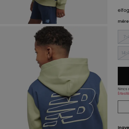
elfo
méret
7-
14-
Nincs
Értesí
Ingye