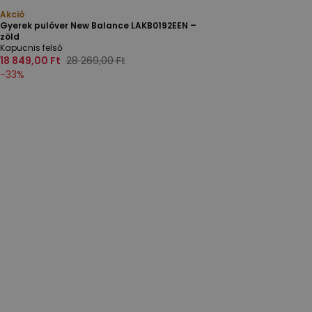
Akció
Gyerek pulóver New Balance LAKB0192EEN –
zöld
Kapucnis felső
18 849,00 Ft
28 269,00 Ft
-
33
%