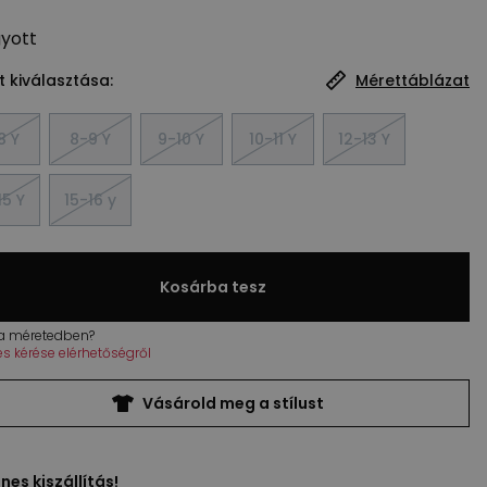
gyott
 kiválasztása:
Mérettáblázat
8 Y
8-9 Y
9-10 Y
10-11 Y
12-13 Y
15 Y
15-16 y
Kosárba tesz
 a méretedben?
tés kérése elérhetőségről
Vásárold meg a stílust
nes kiszállítás!