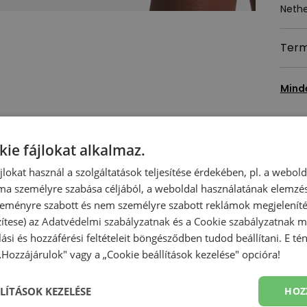
Nethe
Term
Mind
T
kie fájlokat alkalmaz.
ájlokat használ a szolgáltatások teljesítése érdekében, pl. a webol
ma személyre szabása céljából, a weboldal használatának elemzés
 szeményre szabott és nem személyre szabott reklámok megjelenít
zítese) az
Adatvédelmi szabályzatnak
és a
Cookie szabályzatnak
me
olási és hozzáférési feltételeit böngésződben tudod beállítani. E t
 „Hozzájárulok" vagy a „Cookie beállítások kezelése" opcióra!
LÍTÁSOK KEZELÉSE
HOZ