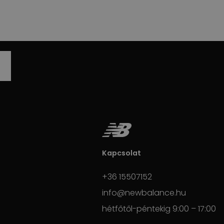
Kapcsolat
+36 15507152
info@newbalance.hu
hétfőtől-péntekig 9:00 – 17:00