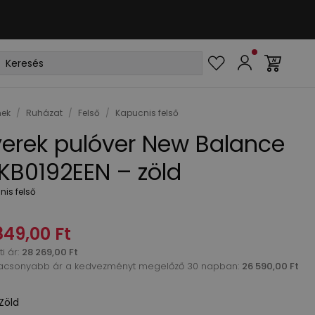
ek
/
Ruházat
/
Felső
/
Kapucnis felső
erek pulóver New Balance
KB0192EEN – zöld
is felső
849,00 Ft
i ár
:
28 269,00 Ft
acsonyabb ár a kedvezményt megelőző 30 napban:
26 590,00 Ft
Zöld