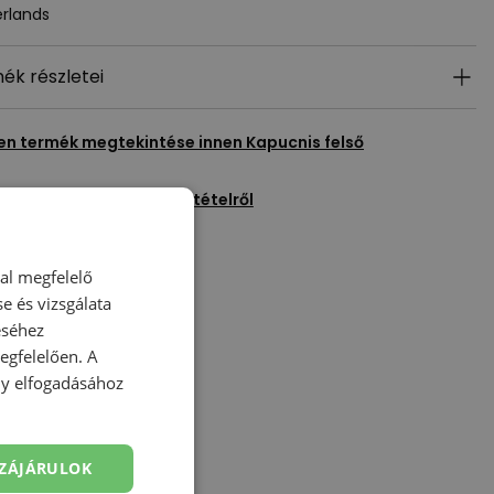
rlands
ék részletei
en termék megtekintése innen
Kapucnis felső
egyél fel kérdést erről a tételről
Kedvencekhez ad
dal megfelelő
e és vizsgálata
éséhez
gfelelően. A
ény elfogadásához
ZÁJÁRULOK