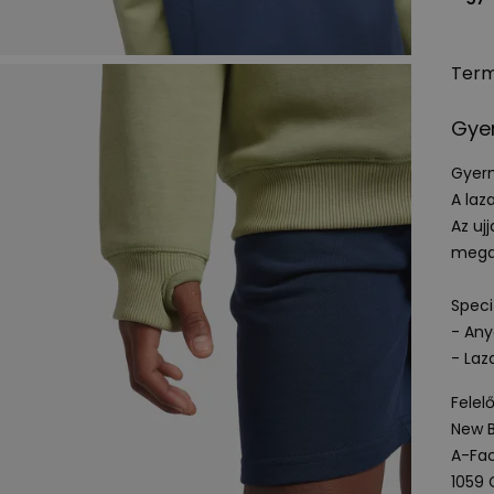
Term
Gyer
Gyerm
A laz
Az uj
megak
Speci
- An
- Laz
Felel
New B
A-Fac
1059