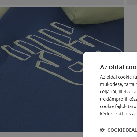
Az oldal coo
Az oldal cookie f
működése, tartal
céljából, illetve
(reklámprofil kés
cookie fájlok tár
kérlek, kattints a
COOKIE BEÁL