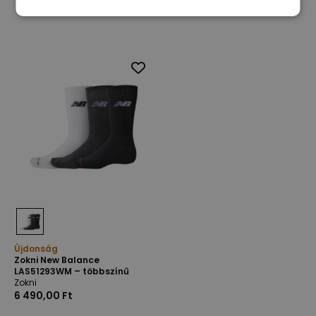
Újdonság
Zokni New Balance
LAS51293WM – többszínű
Zokni
6 490,00 Ft