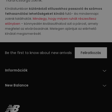
narancssárga zoknik.
Kínálatunkban
különböző stílusokhoz passzoló és számos
felhasználási lehetőségeket kínáló
futó- és mindennapi
zoknik találhatók.
Mindegy, hogy milyen ruhát részesítesz
előnyben
– könnyedén kiválaszthatod azt a párost, amely
megfelel az elvárásaidnak. Melegen ajánljuk az elérhető
kínálat megismerését.
Be the first to know about new arrivals
Feliratkozás
Információk
New Balance