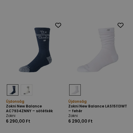
Újdonság
Újdonság
Zokni New Balance
Zokni New Balance LAS15113WT
AC7934ZNNY – sötétkék
– fehér
Zokni
Zokni
6 290,00 Ft
6 290,00 Ft