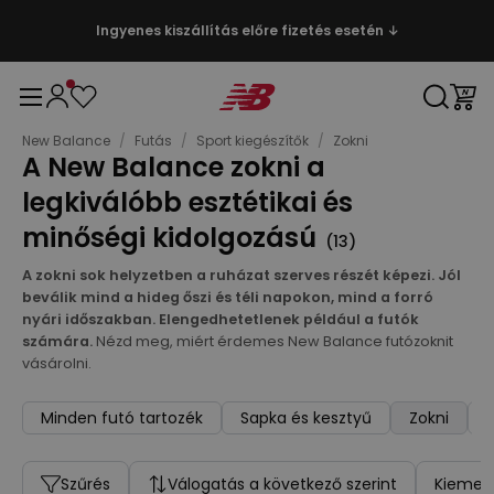
Ingyenes kiszállítás előre fizetés esetén ↓
New Balance
/
Futás
/
Sport kiegészítők
/
Zokni
A New Balance zokni a
legkiválóbb esztétikai és
minőségi kidolgozású
(
13
)
A zokni sok helyzetben a ruházat szerves részét képezi. Jól
beválik mind a hideg őszi és téli napokon, mind a forró
nyári időszakban. Elengedhetetlenek például a futók
számára.
Nézd meg, miért érdemes New Balance futózoknit
vásárolni.
Minden futó tartozék
Sapka és kesztyű
Zokni
Szűrés
Válogatás a következő szerint
Kiemelt