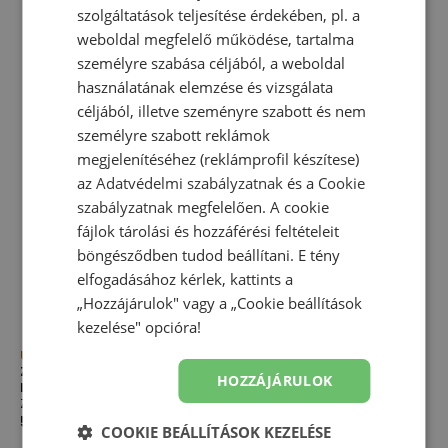
szolgáltatások teljesítése érdekében, pl. a
weboldal megfelelő működése, tartalma
személyre szabása céljából, a weboldal
használatának elemzése és vizsgálata
céljából, illetve szeményre szabott és nem
személyre szabott reklámok
megjelenítéséhez (reklámprofil készítese)
az
Adatvédelmi szabályzatnak
és a
Cookie
szabályzatnak
megfelelően. A cookie
fájlok tárolási és hozzáférési feltételeit
böngésződben tudod beállítani. E tény
elfogadásához kérlek, kattints a
„Hozzájárulok" vagy a „Cookie beállítások
kezelése" opcióra!
Újdonság
Újdonság
Zokni New Balance
Zokni New Balance
HOZZÁJÁRULOK
LAS51453WT – fehér
LAS51453WM – többszínű
Zokni
Zokni
5 490,00 Ft
5 490,00 Ft
COOKIE BEÁLLÍTÁSOK KEZELÉSE