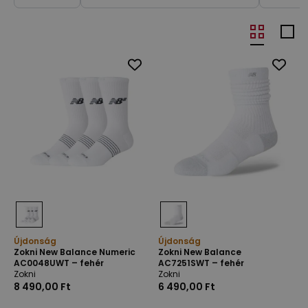
Újdonság
Újdonság
Zokni New Balance Numeric
Zokni New Balance
AC0048UWT – fehér
AC7251SWT – fehér
Zokni
Zokni
8 490,00 Ft
6 490,00 Ft