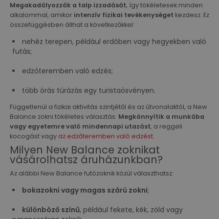
Megakadályozzák a talp izzadását
, így tökéletesek minden
alkalommal, amikor
intenzív fizikai tevékenységet
kezdesz. Ez
összefüggésben állhat a következőkkel:
nehéz terepen, például erdőben vagy hegyekben való
futás;
edzőteremben való edzés;
több órás túrázás egy turistaösvényen.
Függetlenül a fizikai aktivitás szintjétől és az útvonalaktól, a New
Balance zokni tökéletes választás.
Megkönnyítik a munkába
vagy egyetemre való mindennapi utazást
, a reggeli
kocogást vagy
az edzőteremben való edzést
.
Milyen New Balance zoknikat
vásárolhatsz áruházunkban?
Az alábbi New Balance futózoknik közül választhatsz:
bokazokni vagy magas szárú zokni
;
különböző színű
, például fekete, kék, zöld vagy