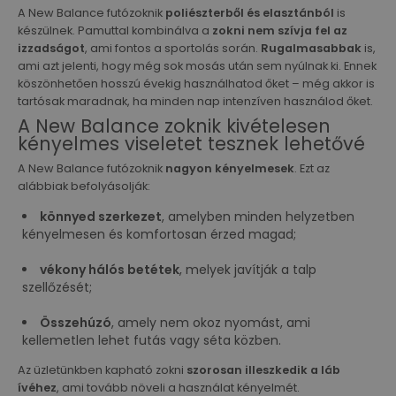
A New Balance futózoknik
poliészterből és elasztánból
is
készülnek. Pamuttal kombinálva a
zokni nem szívja fel az
izzadságot
, ami fontos a sportolás során.
Rugalmasabbak
is,
ami azt jelenti, hogy még sok mosás után sem nyúlnak ki. Ennek
köszönhetően hosszú évekig használhatod őket – még akkor is
tartósak maradnak, ha minden nap intenzíven használod őket.
A New Balance zoknik kivételesen
kényelmes viseletet tesznek lehetővé
A New Balance futózoknik
nagyon kényelmesek
. Ezt az
alábbiak befolyásolják:
könnyed szerkezet
, amelyben minden helyzetben
kényelmesen és komfortosan érzed magad;
vékony hálós betétek
, melyek javítják a talp
szellőzését;
Összehúzó
, amely nem okoz nyomást, ami
kellemetlen lehet futás vagy séta közben.
Az üzletünkben kapható zokni
szorosan illeszkedik a láb
ívéhez
, ami tovább növeli a használat kényelmét.