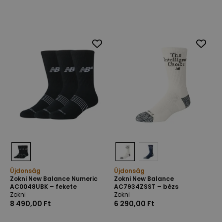
Újdonság
Újdonság
Zokni New Balance Numeric
Zokni New Balance
AC0048UBK – fekete
AC7934ZSST – bézs
Zokni
Zokni
8 490,00 Ft
6 290,00 Ft