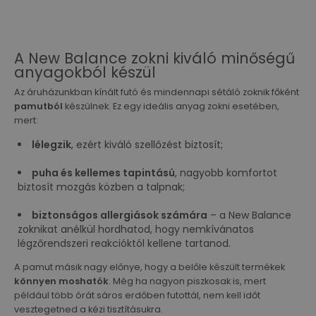
A New Balance zokni kiváló minőségű
anyagokból készül
Az áruházunkban kínált futó és mindennapi sétáló zoknik főként
pamutból
készülnek. Ez egy ideális anyag zokni esetében,
mert:
lélegzik
, ezért kiváló szellőzést biztosít;
puha és kellemes tapintású
, nagyobb komfortot
biztosít mozgás közben a talpnak;
biztonságos allergiások számára
– a New Balance
zoknikat anélkül hordhatod, hogy nemkívánatos
légzőrendszeri reakcióktól kellene tartanod.
A pamut másik nagy előnye, hogy a belőle készült termékek
könnyen moshatók
. Még ha nagyon piszkosak is, mert
például több órát sáros erdőben futottál, nem kell időt
vesztegetned a kézi tisztításukra.