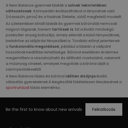
A New Balance gyermek táskák a
színek tekintetében
változatosak
. Könnyedén kiválaszthatod a lányodnak való
(rózsaszín, piros) és a fiadnak (fekete, zöld) megfelelő modellt.
Az üzleteinkben kínált táskák és gyermek bőröndök nemcsak
nagyon tágasak, hanem
tartósak is
. Ezt a kiváló minőségű
poliészter anyag biztosítja, amely ellenáll a külső tényezőknek,
beleértve az időjárási tényezőket is. További előnyt jelentenek
a
funkcionális megoldások
, például a táskán a vállpánt
hosszának beállítási lehetősége. Bőrönd esetében érdemes
megemlíteni a visszahúzható és állítható markolatot, valamint
a műanyag síneket, amelyek megvédik a bőrönd alját a
szennyeződésektől.
A New Balance táska és bőrönd
időtlen dizájnja
kiváló
választás gyerekeknek A kiegészítők tökéletesen illeszkednek a
sportruházat
többi eleméhez.
Be the first to know about new arrivals
Feliratkozás