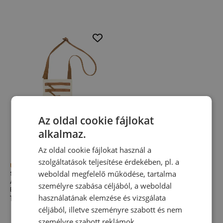
Az oldal cookie fájlokat
alkalmaz.
Az oldal cookie fájlokat használ a
szolgáltatások teljesítése érdekében, pl. a
Újdonság
weboldal megfelelő működése, tartalma
Sporttáska New Balance
AC54993AGA – bézs
személyre szabása céljából, a weboldal
Erszény
használatának elemzése és vizsgálata
14 990,00 Ft
céljából, illetve szeményre szabott és nem
személyre szabott reklámok