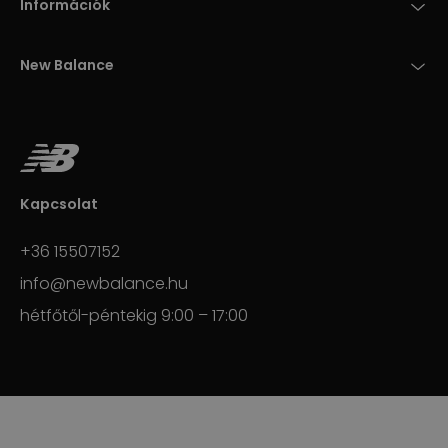
Információk
New Balance
Kapcsolat
+36 15507152
info@newbalance.hu
hétfőtől-péntekig 9:00 – 17:00