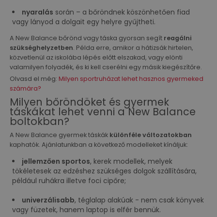
nyaralás
során – a bőröndnek köszönhetően fiad
vagy lányod a dolgait egy helyre gyűjtheti.
A New Balance bőrönd vagy táska gyorsan segít
reagálni
szükséghelyzetben
. Példa erre, amikor a hátizsák hirtelen,
közvetlenül az iskolába lépés előtt elszakad, vagy elönti
valamilyen folyadék, és ki kell cserélni egy másik kiegészítőre.
Olvasd el még:
Milyen sportruházat lehet hasznos gyermeked
számára?
Milyen bőröndöket és gyermek
táskákat lehet venni a New Balance
boltokban?
A New Balance gyermek táskák
különféle változatokban
kaphatók. Ajánlatunkban a következő modelleket kínáljuk:
jellemzően sportos
, kerek modellek, melyek
tökéletesek az edzéshez szükséges dolgok szállítására,
például ruhákra illetve foci cipőre;
univerzálisabb
, téglalap alakúak - nem csak könyvek
vagy füzetek, hanem laptop is elfér bennük.