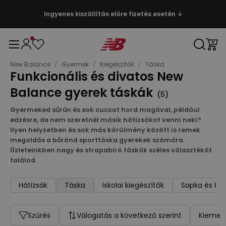
Ingyenes kiszállítás előre fizetés esetén ↓
New Balance
/
Gyermek
/
Kiegészítők
/
Táska
Funkcionális és divatos New
Balance gyerek táskák
(
5
)
Gyermeked sűrűn és sok cuccot hord magával, például
edzésre, de nem szeretnél másik hátizsákot venni neki?
Ilyen helyzetben és sok más körülmény között is remek
megoldás a bőrönd sporttáska gyerekek számára.
Üzleteinkben nagy és strapabíró táskák széles választékát
találod.
Hátizsák
Táska
Iskolai kiegészítők
Sapka és ke
Szűrés
Válogatás a következő szerint
Kiemelt