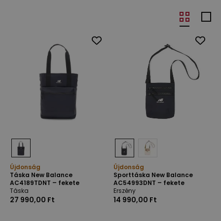
Újdonság
Újdonság
Táska New Balance
Sporttáska New Balance
AC4189TDNT – fekete
AC54993DNT – fekete
Táska
Erszény
27 990,00 Ft
14 990,00 Ft