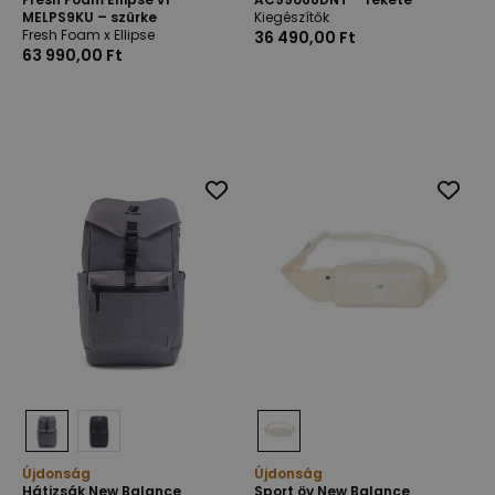
MELPS9KU – szürke
Kiegészítők
Fresh Foam x Ellipse
36 490,00 Ft
63 990,00 Ft
Újdonság
Újdonság
Hátizsák New Balance
Sport öv New Balance