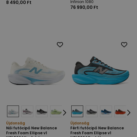
Infinion 1080
8 490,00 Ft
76 990,00 Ft
Újdonság
Újdonság
Női futócipő New Balance
Férfi futócipő New Balance
Fresh Foam Ellipse v1
Fresh Foam Ellipse v1