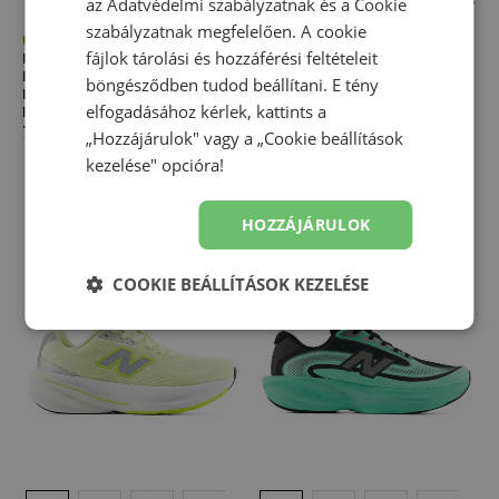
az
Adatvédelmi szabályzatnak
és a
Cookie
szabályzatnak
megfelelően. A cookie
Újdonság
Újdonság
fájlok tárolási és hozzáférési feltételeit
Férfi futócipő New Balance
Női cipő New Balance Fresh
Fresh Foam X Hierro Trek
Foam 860 v15 W8606M1 –
böngésződben tudod beállítani. E tény
MHIET8T2 – zöld
menta
elfogadásához kérlek, kattints a
Fresh Foam x Hierro
Cipő kemény felületekre
72 490,00 Ft
72 490,00 Ft
„Hozzájárulok" vagy a „Cookie beállítások
kezelése" opcióra!
HOZZÁJÁRULOK
COOKIE BEÁLLÍTÁSOK KEZELÉSE