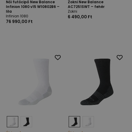
Női futócipő New Balance
Zokni New Balance
Infinion 1080 v15 W10802B6 –
AC7251SWT – fehér
lila
Zokni
Infinion 1080
6 490,00 Ft
76 990,00 Ft