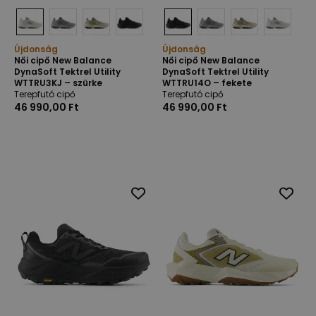
Újdonság
Újdonság
Női cipő New Balance
Női cipő New Balance
DynaSoft Tektrel Utility
DynaSoft Tektrel Utility
WTTRU3KJ – szürke
WTTRU14O – fekete
Terepfutó cipő
Terepfutó cipő
46 990,00 Ft
46 990,00 Ft