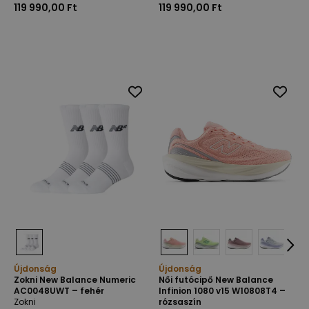
119 990,00 Ft
119 990,00 Ft
Újdonság
Újdonság
Zokni New Balance Numeric
Női futócipő New Balance
AC0048UWT – fehér
Infinion 1080 v15 W10808T4 –
Zokni
rózsaszín