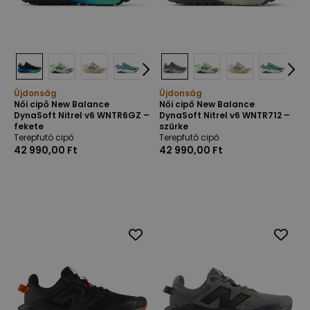
Újdonság
Újdonság
Női cipő New Balance
Női cipő New Balance
DynaSoft Nitrel v6 WNTR6GZ –
DynaSoft Nitrel v6 WNTR712 –
fekete
szürke
Terepfutó cipő
Terepfutó cipő
42 990,00 Ft
42 990,00 Ft