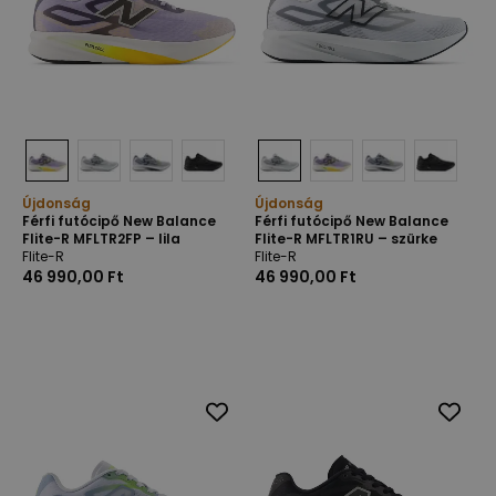
Újdonság
Újdonság
Férfi futócipő New Balance
Férfi futócipő New Balance
Flite-R MFLTR2FP – lila
Flite-R MFLTR1RU – szürke
Flite-R
Flite-R
46 990,00 Ft
46 990,00 Ft