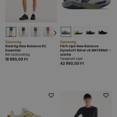
Újdonság
Újdonság
Nadrág New Balance RC
Férfi cipő New Balance
Essential
DynaSoft Nitrel v6 MNTR8M3 –
Női futónadrág
szürke
Terepfutó cipő
18 990,00 Ft
42 990,00 Ft