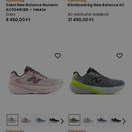
Újdonság
Újdonság
Zokni New Balance Numeric
Rövidnadrág New Balance AC
AC0048UBK – fekete
Zokni
AC edzőruha-kollekció
8 490,00 Ft
21 490,00 Ft
Újdonság
Újdonság