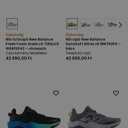
Újdonság
Újdonság
Női futócipő New Balance
Női cipő New Balance
Fresh Foam Arishi v4 TIRALUX
DynaSoft Nitrel v6 WNTR2PA –
WARIS542 – rózsaszín
bézs
Cipő kemény felületekre
Terepfutó cipő
42 990,00 Ft
42 990,00 Ft