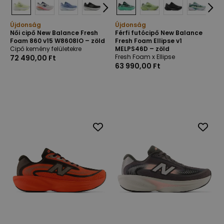
Újdonság
Újdonság
Női cipő New Balance Fresh
Férfi futócipő New Balance
Foam 860 v15 W8608IO – zöld
Fresh Foam Ellipse v1
Cipő kemény felületekre
MELPS46D – zöld
Fresh Foam x Ellipse
72 490,00 Ft
63 990,00 Ft