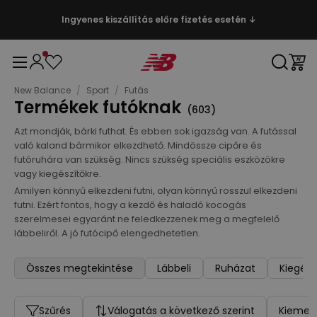
Ingyenes kiszállítás előre fizetés esetén ↓
New Balance
/
Sport
/
Futás
Termékek futóknak
(
603
)
Azt mondják, bárki futhat. És ebben sok igazság van. A futással
való kaland bármikor elkezdhető. Mindössze cipőre és
futóruhára van szükség. Nincs szükség speciális eszközökre
vagy kiegészítőkre.
Amilyen könnyű elkezdeni futni, olyan könnyű rosszul elkezdeni
futni. Ezért fontos, hogy a kezdő és haladó kocogás
szerelmesei egyaránt ne feledkezzenek meg a megfelelő
lábbeliről. A jó futócipő elengedhetetlen.
Összes megtekintése
Lábbeli
Ruházat
Kiegész
Szűrés
Válogatás a következő szerint
Kiemelt