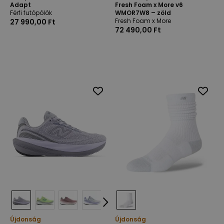
Adapt
Fresh Foam x More v6
Férfi futópólók
WMOR7W8 – zöld
Fresh Foam x More
27 990,00 Ft
72 490,00 Ft
Újdonság
Újdonság