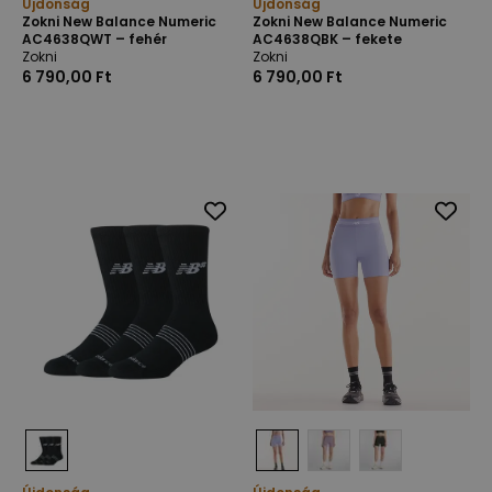
Újdonság
Újdonság
Zokni New Balance Numeric
Zokni New Balance Numeric
AC4638QWT – fehér
AC4638QBK – fekete
Zokni
Zokni
6 790,00 Ft
6 790,00 Ft