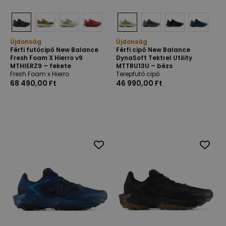
Újdonság
Újdonság
Férfi futócipő New Balance
Férfi cipő New Balance
Fresh Foam X Hierro v9
DynaSoft Tektrel Utility
MTHIERZ9 – fekete
MTTRU13U – bézs
Fresh Foam x Hierro
Terepfutó cipő
68 490,00 Ft
46 990,00 Ft