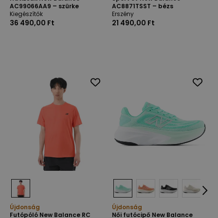
AC99066AA9 – szürke
AC8871TSST – bézs
Kiegészítők
Erszény
36 490,00 Ft
21 490,00 Ft
Újdonság
Újdonság
Futópóló New Balance RC
Női futócipő New Balance