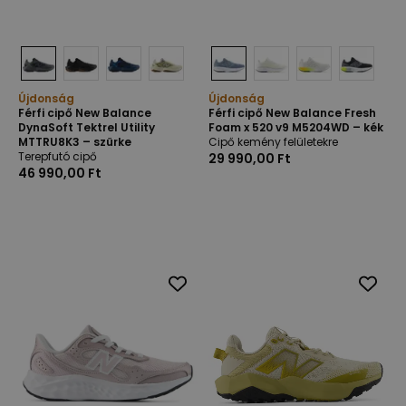
Újdonság
Újdonság
Férfi cipő New Balance
Férfi cipő New Balance Fresh
DynaSoft Tektrel Utility
Foam x 520 v9 M5204WD – kék
MTTRU8K3 – szürke
Cipő kemény felületekre
Terepfutó cipő
29 990,00 Ft
46 990,00 Ft