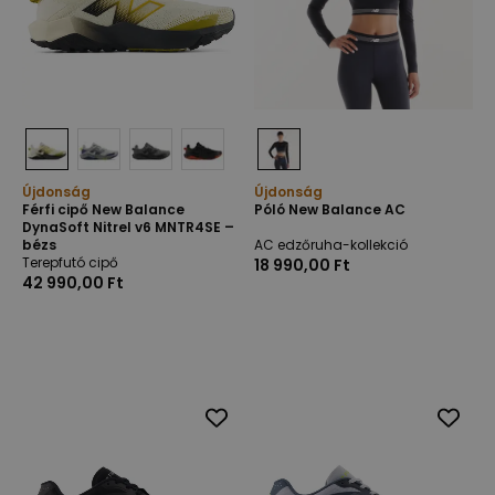
Újdonság
Újdonság
Férfi cipő New Balance
Póló New Balance AC
DynaSoft Nitrel v6 MNTR4SE –
bézs
AC edzőruha-kollekció
Terepfutó cipő
18 990,00 Ft
42 990,00 Ft