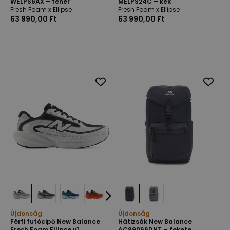
WELPS6AX – fehér
MELPS24C – kék
Fresh Foam x Ellipse
Fresh Foam x Ellipse
63 990,00 Ft
63 990,00 Ft
Újdonság
Újdonság
Férfi futócipő New Balance
Hátizsák New Balance
Fresh Foam Ellipse v1
AC99066DNT – fekete