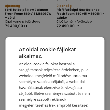
Újdonság
Újdonság
Férfi futócipő New Balance
Férfi futócipő New Balance
Fresh Foam 860 v15 M86092W
Fresh Foam 860 v15 M8609N1 –
– zöld
szürke
Cipő kemény felületekre
Cipő kemény felületekre
72 490,00 Ft
72 490,00 Ft
Az oldal cookie fájlokat
alkalmaz.
Az oldal cookie fájlokat használ a
szolgáltatások teljesítése érdekében, pl. a
weboldal megfelelő működése, tartalma
személyre szabása céljából, a weboldal
használatának elemzése és vizsgálata
céljából, illetve szeményre szabott és nem
személyre szabott reklámok
megjelenítéséhez (reklámprofil készítese)