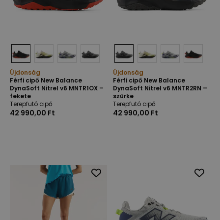
Újdonság
Újdonság
Férfi cipő New Balance
Férfi cipő New Balance
DynaSoft Nitrel v6 MNTR1OX –
DynaSoft Nitrel v6 MNTR2RN –
fekete
szürke
Terepfutó cipő
Terepfutó cipő
42 990,00 Ft
42 990,00 Ft