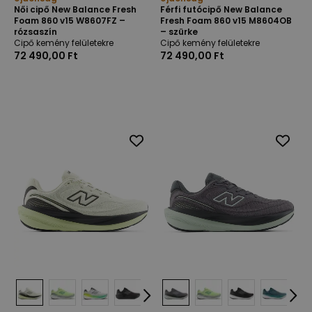
Női cipő New Balance Fresh
Férfi futócipő New Balance
Foam 860 v15 W8607FZ –
Fresh Foam 860 v15 M8604OB
rózsaszín
– szürke
Cipő kemény felületekre
Cipő kemény felületekre
72 490,00 Ft
72 490,00 Ft