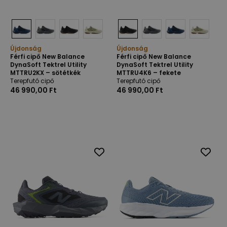
Újdonság
Újdonság
Férfi cipő New Balance
Férfi cipő New Balance
DynaSoft Tektrel Utility
DynaSoft Tektrel Utility
MTTRU2KX – sötétkék
MTTRU4K6 – fekete
Terepfutó cipő
Terepfutó cipő
46 990,00 Ft
46 990,00 Ft