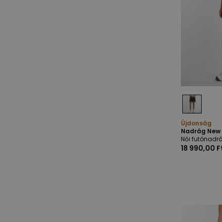
Újdonság
Nadrág New 
Női futónadr
18 990,00 F