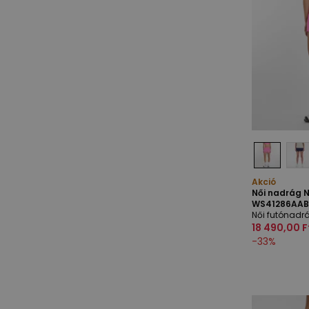
Akció
Női nadrág 
WS41286AAB 
Női futónadr
18 490,00 F
-
33
%