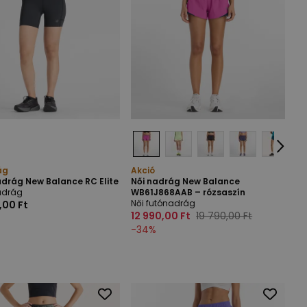
ág
Akció
drág New Balance RC Elite
Női nadrág New Balance
adrág
WB61J868AAB – rózsaszín
Női futónadrág
,00 Ft
12 990,00 Ft
19 790,00 Ft
-
34
%