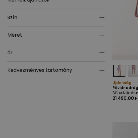
Szín
Méret
ár
Kedvezményes tartomány
Újdonság
Rövidnadrág
AC edzőruha-
21 490,00 F