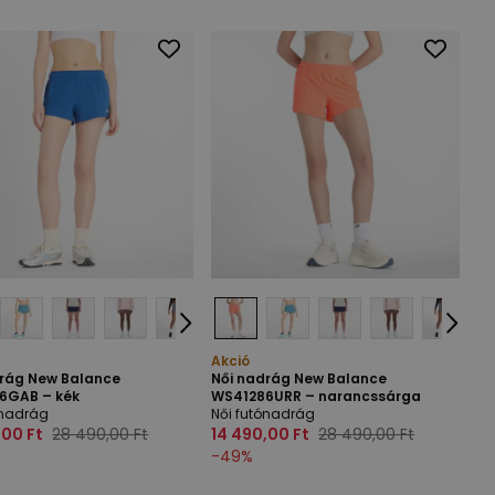
Akció
drág New Balance
Női nadrág New Balance
6GAB – kék
WS41286URR – narancssárga
ónadrág
Női futónadrág
,00 Ft
28 490,00 Ft
14 490,00 Ft
28 490,00 Ft
-
49
%