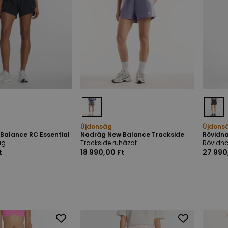
Újdonság
Újdons
Balance RC Essential
Nadrág New Balance Trackside
Rövidna
ág
Trackside ruházat
Rövidn
t
18 990,00 Ft
27 990