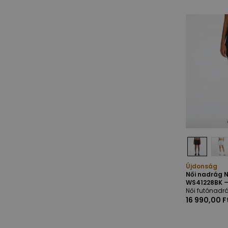
Újdonság
Női nadrág 
WS41228BK –
Női futónadr
16 990,00 F