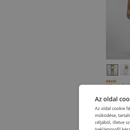
Akció
Női nadrág 
WS41286AFG 
Női futónadr
Az oldal coo
18 490,00 F
-
33
%
Az oldal cookie f
működése, tartal
céljából, illetve
(reklámprofil kés