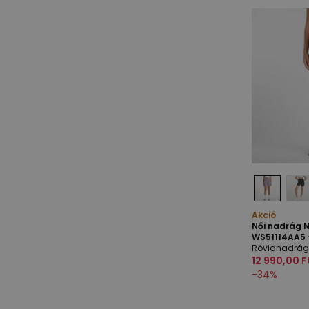
Akció
Női nadrág 
WS51114AA5 –
Rövidnadrág
12 990,00 F
-
34
%