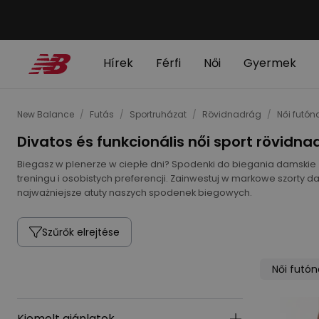
Hírek
Férfi
Női
Gyermek
New Balance
/
Futás
/
Sportruházat
/
Rövidnadrág
/
Női futó
Divatos és funkcionális női sport rövidn
Biegasz w plenerze w ciepłe dni? Spodenki do biegania damskie 
treningu i osobistych preferencji. Zainwestuj w markowe szorty da
najważniejsze atuty naszych spodenek biegowych.
Szűrők elrejtése
Női futó
Kiemelt ajánlatok