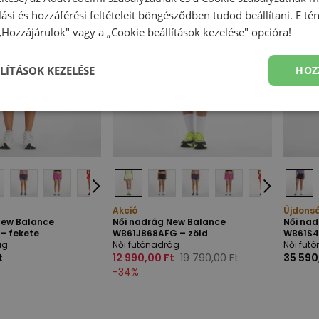
olási és hozzáférési feltételeit böngésződben tudod beállítani. E t
 „Hozzájárulok" vagy a „Cookie beállítások kezelése" opcióra!
LÍTÁSOK KEZELÉSE
HOZ
Akció
Újdons
New Balance
Női nadrág New Balance
Női na
– fekete
WB61J868AFG – zöld
WB61S4
ág
Női futónadrág
Női fut
t
12 990,00 Ft
19 790,00 Ft
35 590
-
34
%