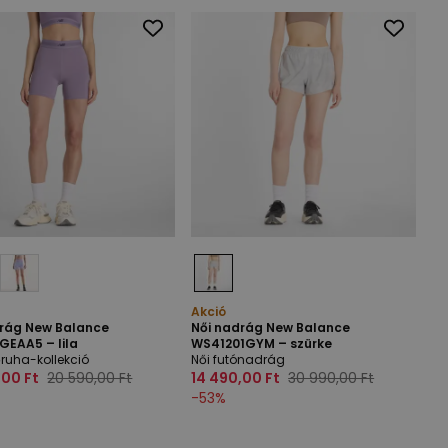
Akció
drág New Balance
Női nadrág New Balance
GEAA5 – lila
WS41201GYM – szürke
ruha-kollekció
Női futónadrág
,00 Ft
20 590,00 Ft
14 490,00 Ft
30 990,00 Ft
-
53
%