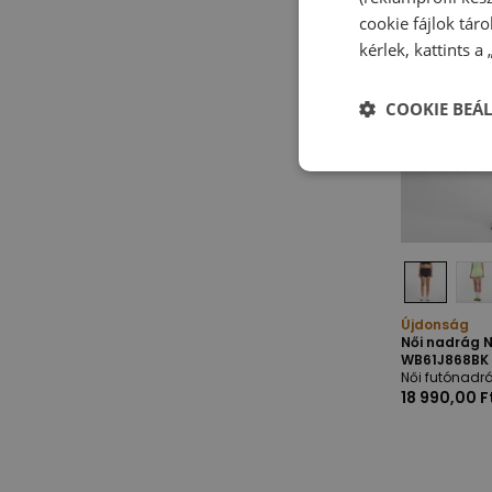
cookie fájlok tár
kérlek, kattints a
COOKIE BEÁL
Újdonság
Női nadrág 
WB61J868BK 
Női futónadr
18 990,00 F