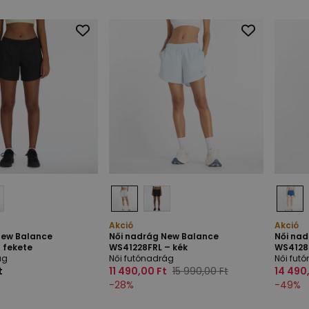
Akció
Akció
New Balance
Női nadrág New Balance
Női na
 fekete
WS41228FRL – kék
WS4128
ág
Női futónadrág
Női fut
t
11 490,00 Ft
15 990,00 Ft
14 490
-
28
%
-
49
%