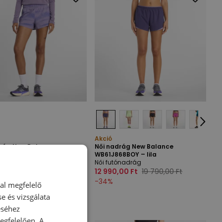
Akció
drág New Balance
Női nadrág New Balance
WSAA5 – lila
WB61J868BOY – lila
ónadrág
Női futónadrág
,00 Ft
27 690,00 Ft
12 990,00 Ft
19 790,00 Ft
-
34
%
dal megfelelő
e és vizsgálata
éséhez
gfelelően. A