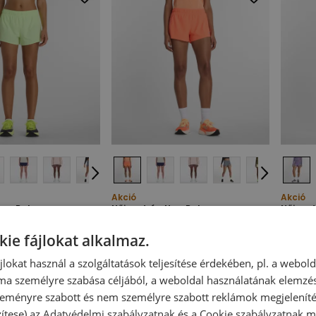
Akció
Akció
New Balance
Női nadrág New Balance
Női na
– zöld
WS41286AAE – narancssárga
WB6177
ág
Női futónadrág
Női fut
kie fájlokat alkalmaz.
t
27 690,00 Ft
18 490,00 Ft
27 690,00 Ft
18 490
-
33
%
-
33
%
ájlokat használ a szolgáltatások teljesítése érdekében, pl. a webol
ma személyre szabása céljából, a weboldal használatának elemzés
 szeményre szabott és nem személyre szabott reklámok megjelenít
zítese) az
Adatvédelmi szabályzatnak
és a
Cookie szabályzatnak
me