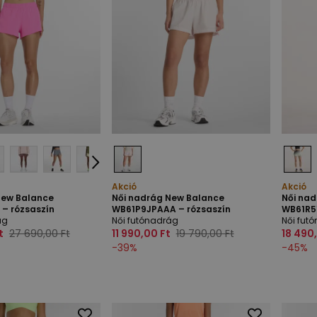
Akció
Akció
New Balance
Női nadrág New Balance
Női na
– rózsaszín
WB61P9JPAAA – rózsaszín
WB61R5
ág
Női futónadrág
Női fut
t
27 690,00 Ft
11 990,00 Ft
19 790,00 Ft
18 490
-
39
%
-
45
%