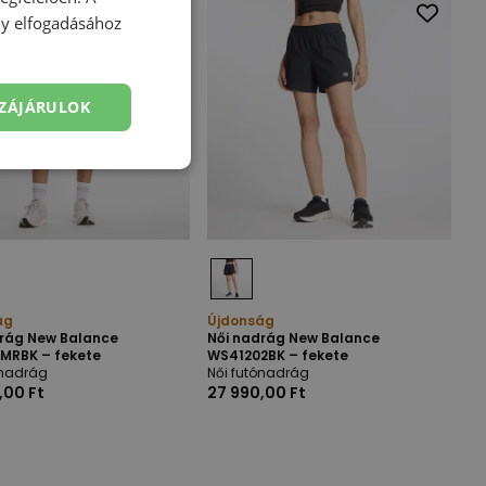
ény elfogadásához
ZÁJÁRULOK
ág
Újdonság
drág New Balance
Női nadrág New Balance
MRBK – fekete
WS41202BK – fekete
ónadrág
Női futónadrág
,00 Ft
27 990,00 Ft