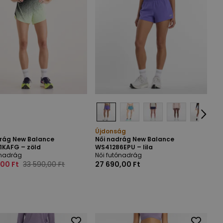
Újdonság
drág New Balance
Női nadrág New Balance
1KAFG – zöld
WS41286EPU – lila
ónadrág
Női futónadrág
,00 Ft
33 590,00 Ft
27 690,00 Ft