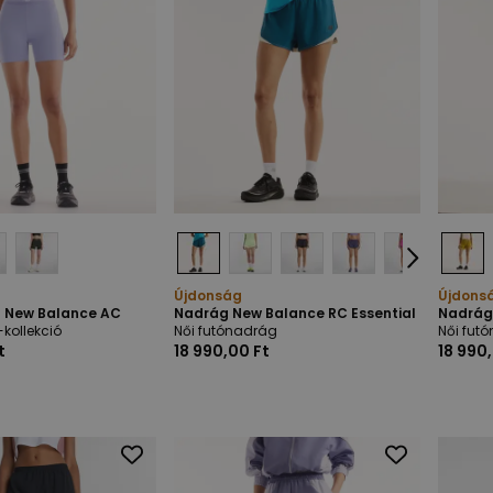
Újdonság
Újdons
 New Balance AC
Nadrág New Balance RC Essential
Nadrág
kollekció
Női futónadrág
Női fut
t
18 990,00 Ft
18 990