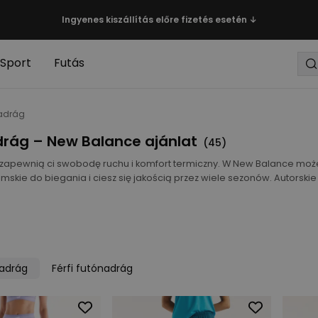
Ingyenes kiszállítás előre fizetés esetén ↓
Sport
Futás
nadrág
adrág – New Balance ajánlat
(
45
)
zapewnią ci swobodę ruchu i komfort termiczny. W New Balance może
mskie do biegania i ciesz się jakością przez wiele sezonów. Autorskie
nadrág
Férfi futónadrág