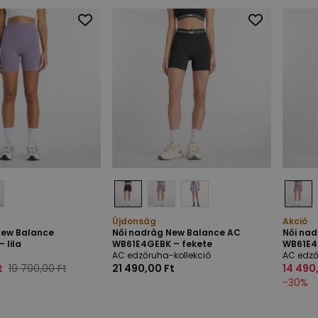
Újdonság
Akció
New Balance
Női nadrág New Balance AC
Női na
 lila
WB61E4GEBK – fekete
WB61E4
AC edzőruha-kollekció
AC edző
t
19 790,00 Ft
21 490,00 Ft
14 490
-
30
%