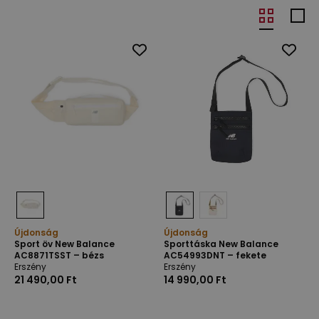
Újdonság
Újdonság
Sport öv New Balance
Sporttáska New Balance
AC8871TSST – bézs
AC54993DNT – fekete
Erszény
Erszény
21 490,00 Ft
14 990,00 Ft