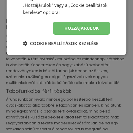
„Hozzájárulok" vagy a „Cookie beállítások
kezelése" opcióra!
Férfi övtáska - kényelem és egyszerű
használat
HOZZÁJÁRULOK
A férfi övtáska egy könnyű és kényelmes viseletű minitáska,
amely gyors hozzáférést biztosít a benne lévő dolgokhoz. Az
COOKIE BEÁLLÍTÁSOK KEZELÉSE
ilyen típusú férfi kiegészítők hordhatók turisztikai célú
kirándulásokon, valamint sportolásra vagy futásra is
felvehetők. A férfi övtáskák munkába és mindennapi sétákhoz
is viselhetők. Koncerteken és nagyszabású szabadtéri
rendezvényeken is kéznél tarthatjuk benne az összes,
számunkra szükséges dolgot. Egyszóval ezek nagyon
multifunkcionális táskák és különféle alkalmakra felvehetők!
Többfunkciós férfi táskák
Áruházunkban kiváló minőségű poliészterből készült férfi
övtáskákat találsz, többféle fazonban és színben. Kínálatunk
mind egykamrás, cipzáras férfi övtáskákat, mind belső
kamrával és külső zsebekkel ellátott férfi táskákat tartalmaz.
Leggyakrabban a fekete modelleket vásárolják, de ha egy
szokatlan színű tasakról álmodozol, azt is megtalálod