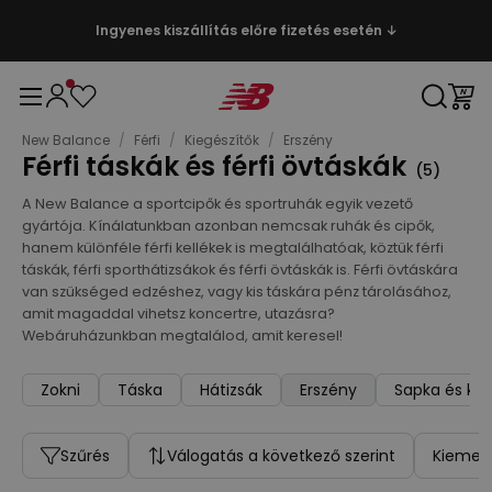
Ingyenes kiszállítás előre fizetés esetén ↓
New Balance
/
Férfi
/
Kiegészítők
/
Erszény
Férfi táskák és férfi övtáskák
(
5
)
A New Balance a sportcipők és sportruhák egyik vezető
gyártója. Kínálatunkban azonban nemcsak ruhák és cipők,
hanem különféle férfi kellékek is megtalálhatóak, köztük férfi
táskák, férfi sporthátizsákok és férfi övtáskák is. Férfi övtáskára
van szükséged edzéshez, vagy kis táskára pénz tárolásához,
amit magaddal vihetsz koncertre, utazásra?
Webáruházunkban megtalálod, amit keresel!
Zokni
Táska
Hátizsák
Erszény
Sapka és ke
Szűrés
Válogatás a következő szerint
Kiemelt