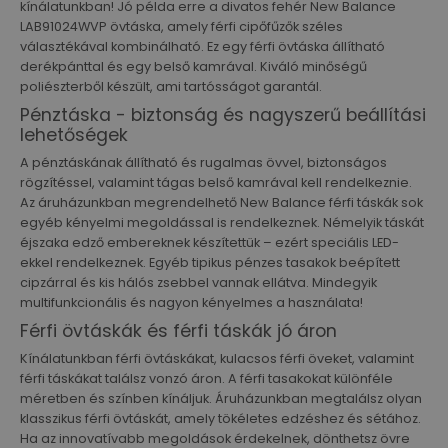
kínálatunkban! Jó példa erre a divatos fehér New Balance
LAB91024WVP övtáska, amely férfi cipőfűzők széles
választékával kombinálható. Ez egy férfi övtáska állítható
derékpánttal és egy belső kamrával. Kiváló minőségű
poliészterből készült, ami tartósságot garantál.
Pénztáska - biztonság és nagyszerű beállítási
lehetőségek
A pénztáskának állítható és rugalmas övvel, biztonságos
rögzítéssel, valamint tágas belső kamrával kell rendelkeznie.
Az áruházunkban megrendelhető New Balance férfi táskák sok
egyéb kényelmi megoldással is rendelkeznek. Némelyik táskát
éjszaka edző embereknek készítettük – ezért speciális LED-
ekkel rendelkeznek. Egyéb tipikus pénzes tasakok beépített
cipzárral és kis hálós zsebbel vannak ellátva. Mindegyik
multifunkcionális és nagyon kényelmes a használata!
Férfi övtáskák és férfi táskák jó áron
Kínálatunkban férfi övtáskákat, kulacsos férfi öveket, valamint
férfi táskákat találsz vonzó áron. A férfi tasakokat különféle
méretben és színben kínáljuk. Áruházunkban megtalálsz olyan
klasszikus férfi övtáskát, amely tökéletes edzéshez és sétához.
Ha az innovatívabb megoldások érdekelnek, dönthetsz övre