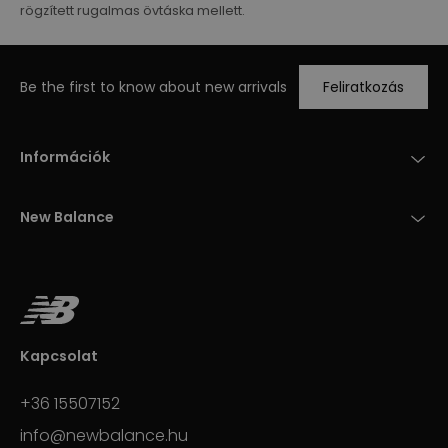
rögzített rugalmas övtáska mellett.
Be the first to know about new arrivals
Feliratkozás
Információk
New Balance
Kapcsolat
+36 15507152
info@newbalance.hu