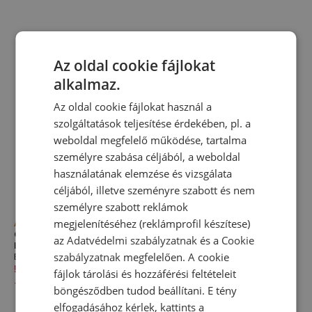
Az oldal cookie fájlokat
alkalmaz.
Az oldal cookie fájlokat használ a
szolgáltatások teljesítése érdekében, pl. a
weboldal megfelelő működése, tartalma
személyre szabása céljából, a weboldal
használatának elemzése és vizsgálata
céljából, illetve szeményre szabott és nem
személyre szabott reklámok
megjelenítéséhez (reklámprofil készítese)
Akció
Övtáska New Balance
az
Adatvédelmi szabályzatnak
és a
Cookie
LAB51901BK – fekete
szabályzatnak
megfelelően. A cookie
Erszény
5 659,00 Ft
8 479,00 Ft
fájlok tárolási és hozzáférési feltételeit
-
33
%
böngésződben tudod beállítani. E tény
elfogadásához kérlek, kattints a