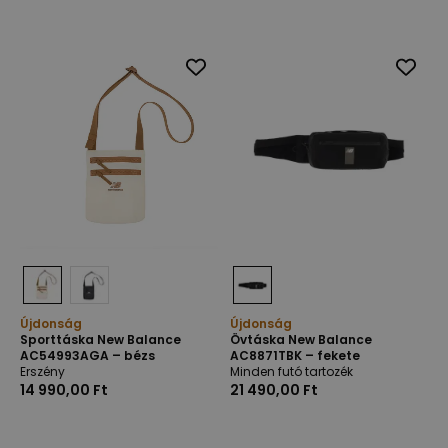
Újdonság
Újdonság
Sporttáska New Balance
Övtáska New Balance
AC54993AGA – bézs
AC8871TBK – fekete
Erszény
Minden futó tartozék
14 990,00 Ft
21 490,00 Ft