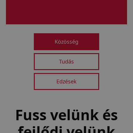
New Balance Run
Közösség
Tudás
Edzések
Fuss velünk és
fejlődj velünk