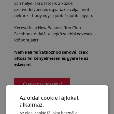
van helye, aki osztozik a közös
szenvedélyben és ugyanaz a célja, mint
nekünk - hogy egyre jobb és jobb legyen.
Keresd fel a New Balance Run Club
Facebook oldalát a legközelebbi edzések
időpontjáért.
Nem kell felíratkoznod sehová, csak
öltözz fel kényelmesen és gyere le az
edzésre!
Csatlakozz hozzánk!
Az oldal cookie fájlokat
alkalmaz.
Az oldal cookie fájlokat használ a