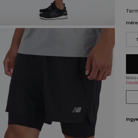
Ter
méret
Nincs
Értesí
Ingye