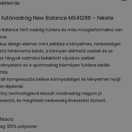
ékleírás
i futónadrág New Balance MS41288 – fekete
 Balance férfi nadrág futásra és más mozgásformákra van
zve.
ikus design elemei, mint például a kényelmes, nedvességet
ető fehérnemű betét, a könnyen elérhető zsebek és az
es tárgyak számára kialakított cipzáros zsebek
ényeként ez a sportnadrág bármilyen futásra ideális
ztás.
rált kompressziós bélése könnyedséget és kényelmet nyújt
n lépésnél.
 Dry technológiával készült rövidnadrág nagyon jó
eresztő, és megfelelő nedvesség kivezetést biztosít.
fikáció:
ag: 100% polyester