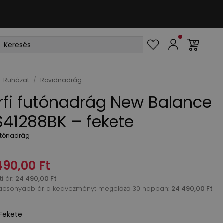
Ruházat
/
Rövidnadrág
rfi futónadrág New Balance
41288BK – fekete
futónadrág
490,00 Ft
i ár
:
24 490,00 Ft
acsonyabb ár a kedvezményt megelőző 30 napban:
24 490,00 Ft
Fekete