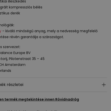
tikai illeszkedés
egrált kompressziós bélés
sztikus derék
ológiák:
y
– kiváló minőségű anyag, mely a nedvesség megfelelő
etése révén garantálja a szárazságot.
ős szervezet:
alance Europe BV
torij, Pilotenstraat 35 – 45
 CH Amsterdam
rlands
ék részletei
en termék megtekintése innen
Rövidnadrág