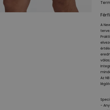
Term
Férf
A New
terve
Prakt
elvez
érték
eredm
válas
Integ
minde
Az NB
légát
Speci
- Any