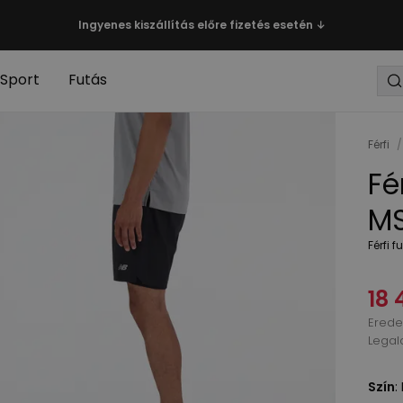
Ingyenes kiszállítás előre fizetés esetén ↓
Sport
Futás
Férfi
/
Fé
MS
Férfi 
18 
Eredet
Legal
Szín
: