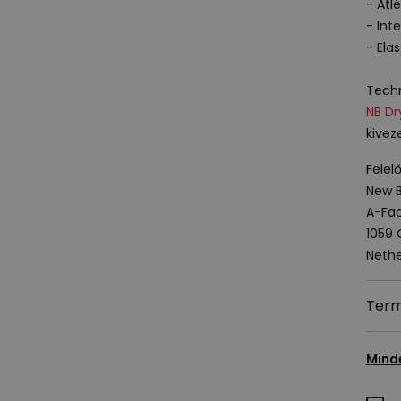
- Atlé
- Int
- Ela
Techn
NB Dr
kivez
Felel
New B
A-Fac
1059
Nethe
Term
Mind