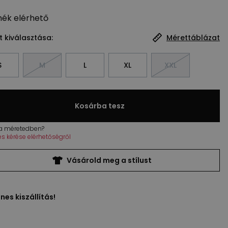
mék
elérhető
 kiválasztása:
Mérettáblázat
S
M
L
XL
XXL
Kosárba tesz
 a méretedben?
tés kérése elérhetőségről
Vásárold meg a stílust
nes kiszállítás!