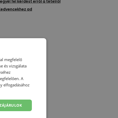
egyél fel kérdést erről a tételről
Kedvencekhez ad
dal megfelelő
e és vizsgálata
éséhez
gfelelően. A
ény elfogadásához
ZÁJÁRULOK