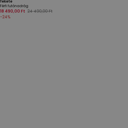
fekete
Férfi futónadrág
18 490,00 Ft
24 490,00 Ft
-
24
%