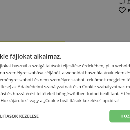
T
kie fájlokat alkalmaz.
ájlokat használ a szolgáltatások teljesítése érdekében, pl. a webol
ma személyre szabása céljából, a weboldal használatának elemzés
 szeményre szabott és nem személyre szabott reklámok megjelenít
zítese) az
Adatvédelmi szabályzatnak
és a
Cookie szabályzatnak
me
olási és hozzáférési feltételeit böngésződben tudod beállítani. E t
 „Hozzájárulok" vagy a „Cookie beállítások kezelése" opcióra!
LÍTÁSOK KEZELÉSE
HOZ