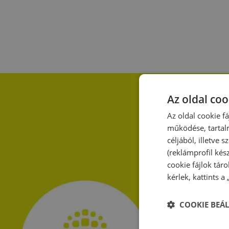
Az oldal coo
Az oldal cookie f
működése, tartal
céljából, illetve
(reklámprofil kés
cookie fájlok tár
kérlek, kattints a
COOKIE BEÁL