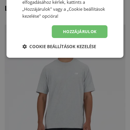
elfogadásához kérlek, kattints a
Legutóbb megtekintett
„Hozzájárulok" vagy a „Cookie beállítások
kezelése" opcióra!
HOZZÁJÁRULOK
COOKIE BEÁLLÍTÁSOK KEZELÉSE