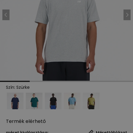
Szín
:
Szürke
Termék
elérhető
méret kiválasztása:
Mérettáblázat