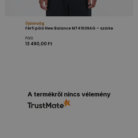
Újdonság
Férfi póló New Balance MT41509AG – szürke
Póló
13 490,00 Ft
A termékről nincs vélemény