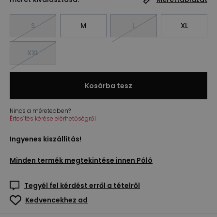
S
M
L
XL
XXL
Kosárba tesz
Nincs a méretedben?
Értesítés kérése elérhetőségről
Ingyenes kiszállítás!
Minden termék megtekintése innen
Póló
Tegyél fel kérdést erről a tételről
Kedvencekhez ad