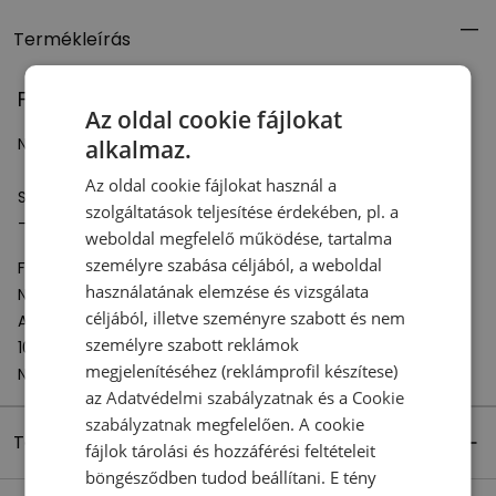
Termékleírás
Férfi póló New Balance MT41509 – szürke
Az oldal cookie fájlokat
New Balance pamutpóló mindennapos használatra.
alkalmaz.
Az oldal cookie fájlokat használ a
Specifikáció:
szolgáltatások teljesítése érdekében, pl. a
- Anyag: 100% pamut
weboldal megfelelő működése, tartalma
személyre szabása céljából, a weboldal
Felelős szervezet:
használatának elemzése és vizsgálata
New Balance Europe BV
céljából, illetve szeményre szabott és nem
A-Factorij, Pilotenstraat 35 – 45
személyre szabott reklámok
1059 CH Amsterdam
megjelenítéséhez (reklámprofil készítese)
Netherlands
az
Adatvédelmi szabályzatnak
és a
Cookie
szabályzatnak
megfelelően. A cookie
Termék részletei
fájlok tárolási és hozzáférési feltételeit
böngésződben tudod beállítani. E tény