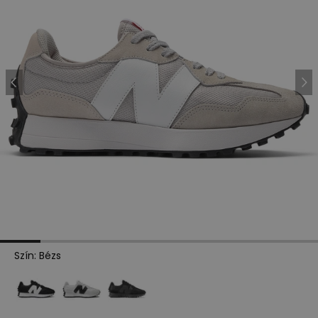
Szín
:
Bézs