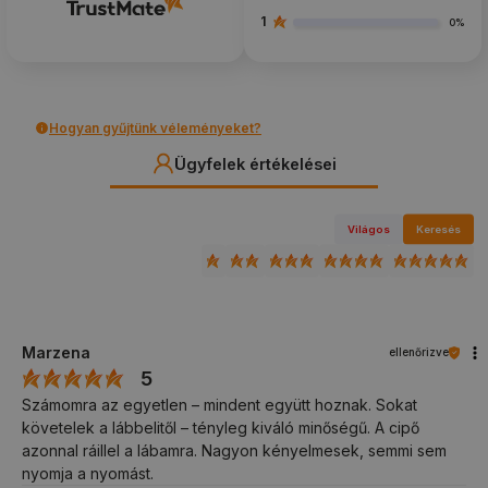
1
0%
Hogyan gyűjtünk véleményeket?
Ügyfelek értékelései
Világos
Keresés
Marzena
ellenőrizve
5
Számomra az egyetlen – mindent együtt hoznak. Sokat
követelek a lábbelitől – tényleg kiváló minőségű. A cipő
azonnal ráillel a lábamra. Nagyon kényelmesek, semmi sem
nyomja a nyomást.