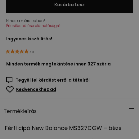
Kosárba tesz
Nincs a méretedben?
Értesítés kérése elérhetőségről
Ingyenes kiszállítás!
5.0
Minden termék megtekintése innen
327 széria
Tegyél fel kérdést erről a tételről
Kedvencekhez ad
Termékleírás
Férfi cipő New Balance MS327CGW – bézs