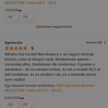
MS327CGW – bézs 44 D - 44 D
7/5/2026
0
0
Eredeti megjelenítése
Agnieszka
ellenőrizve
5
Néhány éve hordok New Balance-t, és nagyon tartósak.
Könnyű, puha és lélegző cipők. Mindenkinek ajánlom –
univerzális stílus, tökéletesen illik mindenhez. Figyelem a
méretekre – 45-ös méretet hordok, és ezt a modellt 46,5-öt
kell rendelnem, és ez rendben van, ez a harmadik párom
ilyen cipőből
Egy hasonló termék értékelése:
Férfi cipő New Balance
MS327CGW – bézs 46.5 D - 46.5 D
6/30/2026
0
0