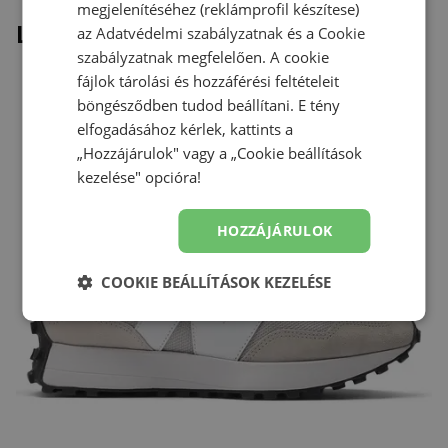
megjelenítéséhez (reklámprofil készítese)
Legutóbb megtekintett
az
Adatvédelmi szabályzatnak
és a
Cookie
szabályzatnak
megfelelően. A cookie
fájlok tárolási és hozzáférési feltételeit
böngésződben tudod beállítani. E tény
elfogadásához kérlek, kattints a
„Hozzájárulok" vagy a „Cookie beállítások
kezelése" opcióra!
HOZZÁJÁRULOK
COOKIE BEÁLLÍTÁSOK KEZELÉSE