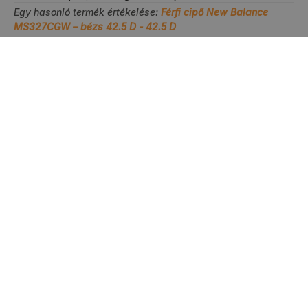
Egy hasonló termék értékelése:
Férfi cipő New Balance
MS327CGW – bézs 42.5 D - 42.5 D
6/18/2026
0
0
Eredeti megjelenítése
Svitlana
ellenőrizve
5
Nagyon jó minőség, minden részletében gyönyörűen
kivitelezett. Kiváló választás a klasszikusok kedvelőinek.
Meglepően könnyű és tartós. Mindent szeretünk. Köszönöm
szépen.❤️ Talán ez a legkényelmesebb cipőm. Szép sportos
akcentus a mindennapi használatra. A minőség folyamatosan
kiváló! A tartósság alábecsülés. Elpusztíthatatlanok :). Remek
cipő, tökéletesen illeszkedik, puha, nem nyomja.
Utazásokhoz, városnézéshez vagy nyaraláshoz mindig
bepakolom őket a bőröndömbe.
Egy hasonló termék értékelése:
Férfi cipő New Balance