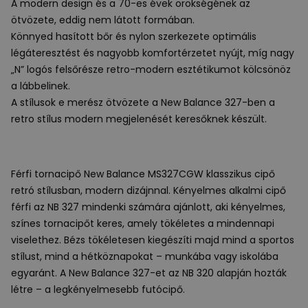
A modern design és a 70-es évek örökségének az
ötvözete, eddig nem látott formában.
Könnyed hasított bőr és nylon szerkezete optimális
légáteresztést és nagyobb komfortérzetet nyújt, míg nagy
„N” logós felsőrésze retro-modern esztétikumot kölcsönöz
a lábbelinek.
A stílusok e merész ötvözete a New Balance 327-ben a
retro stílus modern megjelenését keresőknek készült.
Férfi tornacipő New Balance MS327CGW klasszikus cipő
retró stílusban, modern dizájnnal. Kényelmes alkalmi cipő
férfi az NB 327 mindenki számára ajánlott, aki kényelmes,
színes tornacipőt keres, amely tökéletes a mindennapi
viselethez. Bézs tökéletesen kiegészíti majd mind a sportos
stílust, mind a hétköznapokat – munkába vagy iskolába
egyaránt. A New Balance 327-et az NB 320 alapján hozták
létre – a legkényelmesebb futócipő.