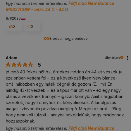
Egy hasonló termék értékelése:
Férfi cipő New Balance
MS327CGW – bézs 44 D - 44 D
8/1/2026
0
0
Eredeti megjelenítése
Adam
ellenőrizve
5
jó cipő 40 fokos hőhöz, érdekes módon én 44-et veszek (a
szalonban vettem fel – ez a következő ilyen New blance-
om), miközben egy másik cégnél dolgozom (E.... mi) Én
mindig 43-at veszek = ez a típus már ott van – ez egy nagy
utalás a vevőknek könnyű – igazán könnyű. Amit a legjobban
szeretek, hogy könnyűek és kényelmesek. A kidolgozás
magas színvonala pozitívan meglepő. Megéri az árat – főleg,
hogy nem volt túlzott – annyira sokoldalúak, hogy mindenhez
hozzászoknak.
Egy hasonló termék értékelése:
Férfi cipő New Balance