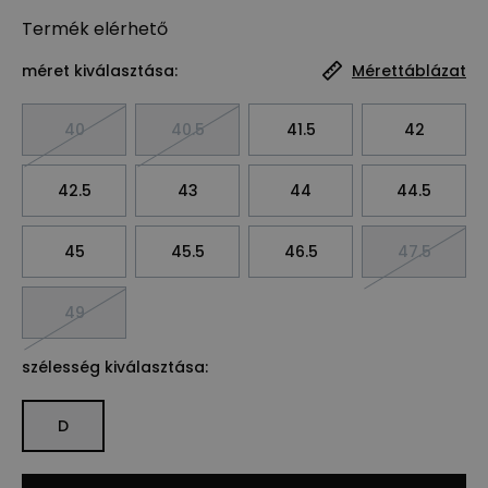
Termék
elérhető
méret kiválasztása:
Mérettáblázat
40
40.5
41.5
42
42.5
43
44
44.5
45
45.5
46.5
47.5
49
szélesség kiválasztása:
D