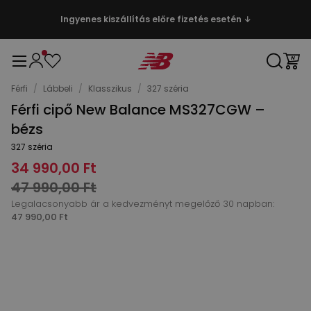
Ingyenes kiszállítás előre fizetés esetén ↓
Férfi
/
Lábbeli
/
Klasszikus
/
327 széria
Férfi cipő New Balance MS327CGW –
bézs
327 széria
34 990,00 Ft
47 990,00 Ft
Legalacsonyabb ár a kedvezményt megelőző 30 napban:
47 990,00 Ft