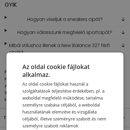
GYIK
Hogyan viseljük a sneakers cipőt?
↓
Hogyan válasszunk megfelelő sportcipőt?
↓
Miből stílushoz illenek a New Balance 327 férfi
↓
cipők?
Az oldal cookie fájlokat
Felelős szervezet:
alkalmaz.
New Balance Europe BV
Az oldal cookie fájlokat használ a
A-Factorij, Pilotenstraat 35 – 45
szolgáltatások teljesítése érdekében, pl. a
1059 CH Amsterdam
weboldal megfelelő működése, tartalma
Netherlands
személyre szabása céljából, a weboldal
használatának elemzése és vizsgálata
Termék részletei
céljából, illetve szeményre szabott és nem
személyre szabott reklámok