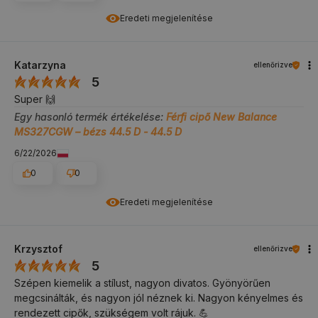
Eredeti megjelenítése
Katarzyna
ellenőrizve
5
Super 🙌
Egy hasonló termék értékelése:
Férfi cipő New Balance
MS327CGW – bézs 44.5 D - 44.5 D
6/22/2026
0
0
Eredeti megjelenítése
Krzysztof
ellenőrizve
5
Szépen kiemelik a stílust, nagyon divatos. Gyönyörűen
megcsinálták, és nagyon jól néznek ki. Nagyon kényelmes és
rendezett cipők, szükségem volt rájuk. 💪