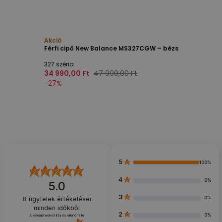
Akció
Férfi cipő New Balance MS327CGW – bézs
327 széria
34 990,00 Ft
47 990,00 Ft
-
27
%
5
100%
4
0%
5.0
3
0%
8
ügyfelek értékelései
minden időkből
2
0%
A véleményeket írta és ellenőrizte