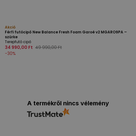
Akció
Férfi futócipő New Balance Fresh Foam Garoé v2 MGARO9PA –
szürke
Terepfutó cipő
34 990,00 Ft
49 990,00 Ft
-
30
%
A termékről nincs vélemény