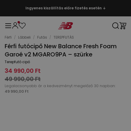
Ingyenes kiszállítás előre fizetés esetén ↓
Férfi
/
Lábbeli
/
Futás
/
TEREPFUTÁS
Férfi futócipő New Balance Fresh Foam
Garoé v2 MGARO9PA – szürke
Terepfutó cipő
34 990,00 Ft
49 990,00 Ft
Legalacsonyabb ár a kedvezményt megelőző 30 napban:
49 990,00 Ft