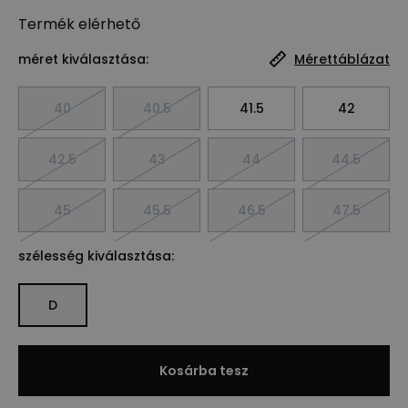
Termék
elérhető
méret kiválasztása:
Mérettáblázat
40
40.5
41.5
42
42.5
43
44
44.5
45
45.5
46.5
47.5
szélesség kiválasztása:
D
Kosárba tesz