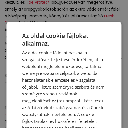
készült, és
Toe Protect
lábujjvédővel van megerősítve,
amely a terepgyakorlatok során az extra védelemért felel.
A középtalp innovatív, könnyű és jól ütéscsillapító
Fresh
X
Foam
habból készült.
A lábbeli
Hydro Hesion
külső talppal rendelkezik, amely
Az oldal cookie fájlokat
növeli a tapadást nedves talajon.
alkalmaz.
A futófelület ezen felül
AT Tread
rendszerrel van ellátva,
amely nagyon jó tapadást biztosít, köszönhetően a
Az oldal cookie fájlokat használ a
terepfutó és a trail cipők futófelületének kombinációjának.
szolgáltatások teljesítése érdekében, pl. a
weboldal megfelelő működése, tartalma
személyre szabása céljából, a weboldal
Specifikációk:
használatának elemzése és vizsgálata
- Súly: 307 g (43-as EU méret).
céljából, illetve szeményre szabott és nem
- Drop: 8 mm
személyre szabott reklámok
megjelenítéséhez (reklámprofil készítese)
az
Adatvédelmi szabályzatnak
és a
Cookie
Technológiák:
X
szabályzatnak
megfelelően. A cookie
Fresh Foam
– innovatív, könnyű párnázó hab, amely
fájlok tárolási és hozzáférési feltételeit
nagyfokú ellenállással rendelkezik a deformációval
böngésződben tudod beállítani. E tény