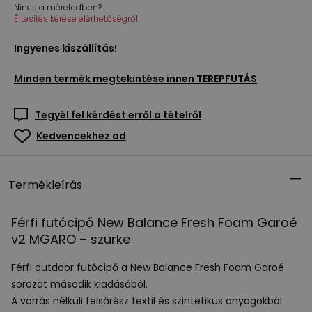
Nincs a méretedben?
Értesítés kérése elérhetőségről
Ingyenes kiszállítás!
Minden termék megtekintése innen
TEREPFUTÁS
Tegyél fel kérdést erről a tételről
Kedvencekhez ad
Termékleírás
Férfi futócipő New Balance Fresh Foam Garoé
v2
MGARO
– szürke
Férfi outdoor futócipő a New Balance Fresh Foam Garoé
sorozat második kiadásából.
A varrás nélküli felsőrész textil és szintetikus anyagokból