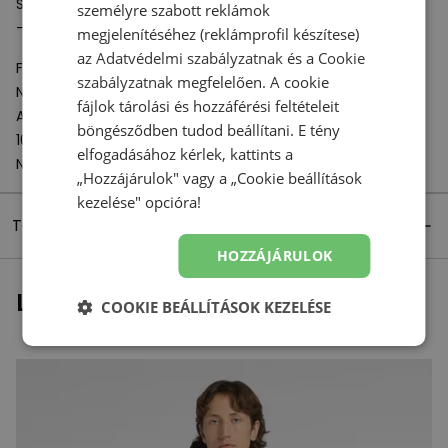
Specifikációk:
személyre szabott reklámok
- Anyag: 100% újrahasznosított poliészter
megjelenítéséhez (reklámprofil készítese)
az
Adatvédelmi szabályzatnak
és a
Cookie
Felelős szervezet:
szabályzatnak
megfelelően. A cookie
New Balance Europe BV
fájlok tárolási és hozzáférési feltételeit
A-Factorij, Pilotenstraat 35 – 45
böngésződben tudod beállítani. E tény
1059 CH Amsterdam
elfogadásához kérlek, kattints a
Netherlands
„Hozzájárulok" vagy a „Cookie beállítások
kezelése" opcióra!
Termék részletei
HOZZÁJÁRULOK
Legutóbb megtekintett
COOKIE BEÁLLÍTÁSOK KEZELÉSE