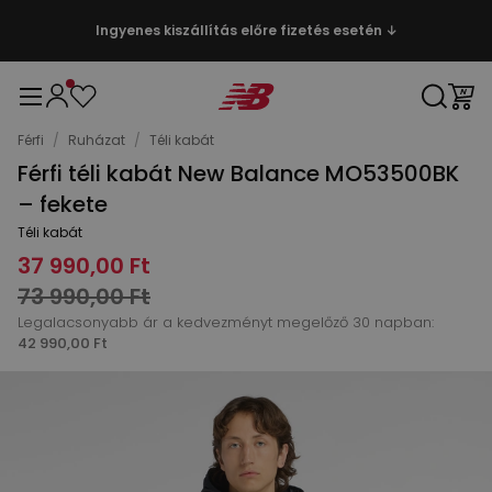
Ingyenes kiszállítás előre fizetés esetén ↓
Férfi
/
Ruházat
/
Téli kabát
Férfi téli kabát New Balance MO53500BK
– fekete
Téli kabát
37 990,00 Ft
73 990,00 Ft
Legalacsonyabb ár a kedvezményt megelőző 30 napban:
42 990,00 Ft