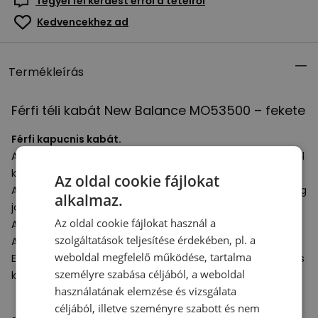
Tegyél fel kérdést erről a tételről
Kedvencekhez ad
Termékleírás
Férfi téli kabát New Balance MO53500 – fekete
Férfi kapucnis kabát.
A ruhadarab kiváló minőségű újrahasznosított poliészterből
készült.
Az oldal cookie fájlokat
Az ujjak rugalmas mandzsettával vannak ellátva, hogy még
alkalmaz.
jobban védjenek a hideg ellen.
Az oldal cookie fájlokat használ a
A kabát kétirányú cipzárral záródik.
szolgáltatások teljesítése érdekében, pl. a
Az elejét egy kis NB logó díszíti.
weboldal megfelelő működése, tartalma
Ez a
férfi kapucnis kabát
ideális hideg napokra, és érdekes
személyre szabása céljából, a weboldal
kombinációt alkot a
férfi cipőkkel
.
használatának elemzése és vizsgálata
céljából, illetve szeményre szabott és nem