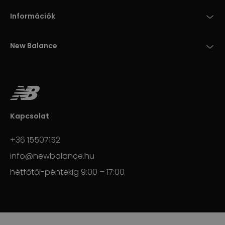
Információk
New Balance
Kapcsolat
+36 15507152
info@newbalance.hu
hétfőtől-péntekig 9:00 – 17:00