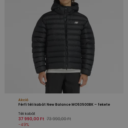
Akció
Férfi téli kabát New Balance MO53500BK – fekete
Téli kabát
37 990,00 Ft
73 990,00 Ft
-
49
%