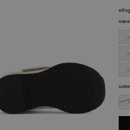
elfo
méret
2
2
2
széle