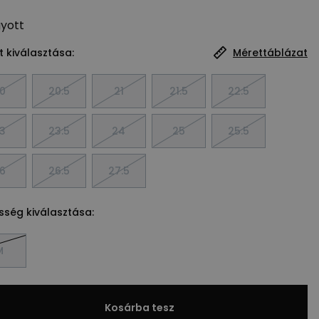
gyott
 kiválasztása:
Mérettáblázat
0
20.5
21
21.5
22.5
3
23.5
24
25
25.5
6
26.5
27.5
sség kiválasztása:
M
Kosárba tesz