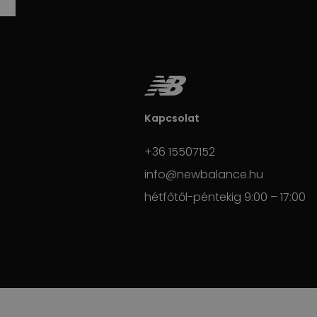
Kapcsolat
+36 15507152
info@newbalance.hu
hétfőtől-péntekig 9:00 – 17:00