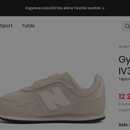
Ingyenes kiszállítás előre fizetés esetén ↓
Sport
Futás
Gyerm
Gy
IV
Tépőz
12 
Eredet
Legal
Szín
: