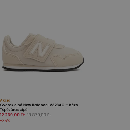
Akció
Gyerek cipő New Balance IV323AC – bézs
Tépőzáras cipő
12 269,00 Ft
18 879,00 Ft
-
35
%