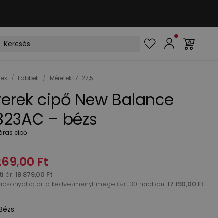
ek
/
Lábbeli
/
Méretek 17-27,5
erek cipő New Balance
323AC – bézs
áras cipő
269,00 Ft
i ár
:
18 879,00 Ft
acsonyabb ár a kedvezményt megelőző 30 napban:
17 190,00 Ft
Bézs