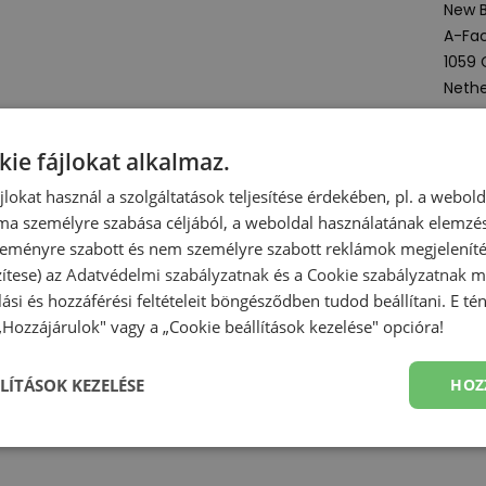
New B
A-Fac
1059
Nethe
Term
kie fájlokat alkalmaz.
ájlokat használ a szolgáltatások teljesítése érdekében, pl. a webol
Mind
ma személyre szabása céljából, a weboldal használatának elemzés
 szeményre szabott és nem személyre szabott reklámok megjelenít
T
zítese) az
Adatvédelmi szabályzatnak
és a
Cookie szabályzatnak
me
olási és hozzáférési feltételeit böngésződben tudod beállítani. E t
 „Hozzájárulok" vagy a „Cookie beállítások kezelése" opcióra!
LÍTÁSOK KEZELÉSE
HOZ