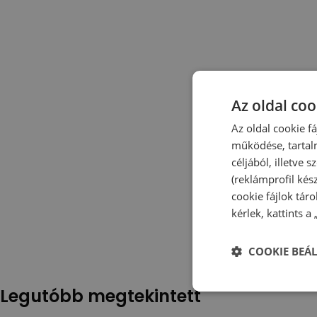
Az oldal coo
Az oldal cookie f
működése, tartal
céljából, illetve
(reklámprofil kés
cookie fájlok tár
kérlek, kattints a
COOKIE BEÁL
Legutóbb megtekintett