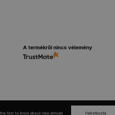
A termékről nincs vélemény
the first to know about new arrivals
Feliratkozás