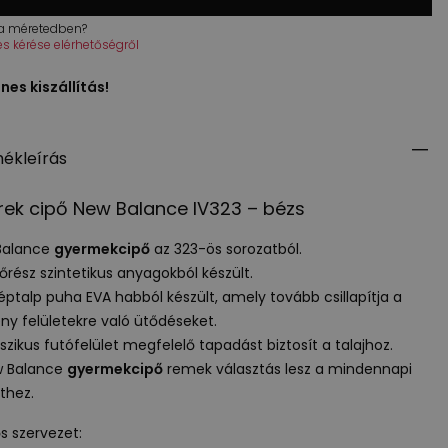
 a méretedben?
tés kérése elérhetőségről
nes kiszállítás!
ékleírás
ek cipő New Balance IV323 – bézs
Balance
gyermekcipő
az 323-ös sorozatból.
sőrész szintetikus anyagokból készült.
éptalp puha
EVA
habból készült, amely tovább csillapítja a
y felületekre való ütődéseket.
sszikus futófelület megfelelő tapadást biztosít a talajhoz.
w Balance
gyermekcipő
remek választás lesz a mindennapi
ethez.
ős szervezet: