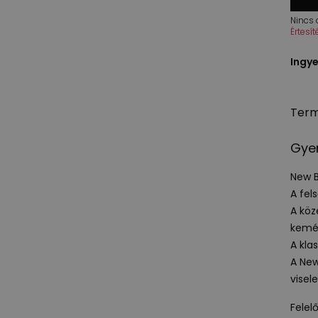
Nincs
Értesí
Ingye
Term
Gyer
New 
A fel
A köz
kemén
A kla
A Ne
visel
Felel