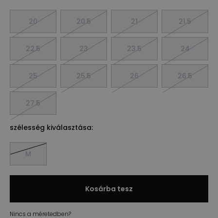
20
20.5
21
21.5
22.5
23
23.5
24
25
25.5
26
26.5
27.5
szélesség kiválasztása:
M
Kosárba tesz
Nincs a méretedben?