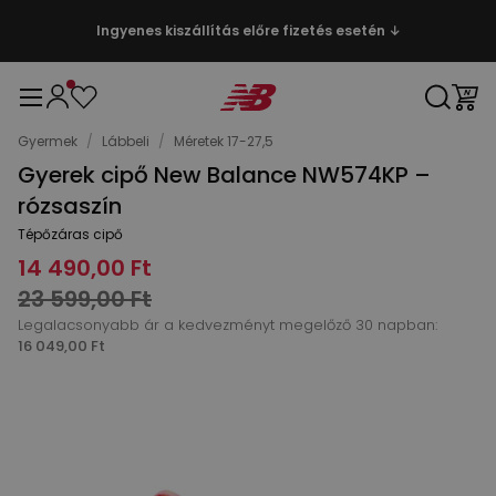
Ingyenes kiszállítás előre fizetés esetén ↓
Gyermek
/
Lábbeli
/
Méretek 17-27,5
Gyerek cipő New Balance NW574KP –
rózsaszín
Tépőzáras cipő
14 490,00 Ft
23 599,00 Ft
Legalacsonyabb ár a kedvezményt megelőző 30 napban:
16 049,00 Ft