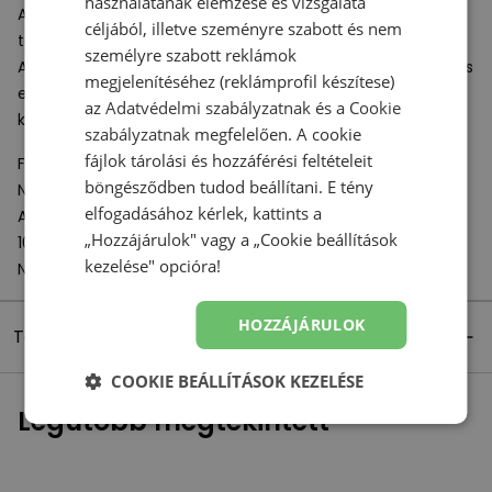
használatának elemzése és vizsgálata
A külső talp gumiprofilja kopásálló és jó tapadást biztosít a
céljából, illetve szeményre szabott és nem
talajon.
személyre szabott reklámok
A
New Balance babacipő
remek választás lesz az iskolai és
megjelenítéséhez (reklámprofil készítese)
egyéb mindennapi tevékenységekhez, és tökéletesen
az
Adatvédelmi szabályzatnak
és a
Cookie
kiegészíti a
gyermekek sportruházatát
.
szabályzatnak
megfelelően. A cookie
fájlok tárolási és hozzáférési feltételeit
Felelős szervezet:
böngésződben tudod beállítani. E tény
New Balance Europe BV
elfogadásához kérlek, kattints a
A-Factorij, Pilotenstraat 35 – 45
„Hozzájárulok" vagy a „Cookie beállítások
1059 CH Amsterdam
kezelése" opcióra!
Netherlands
HOZZÁJÁRULOK
Termék részletei
COOKIE BEÁLLÍTÁSOK KEZELÉSE
Legutóbb megtekintett