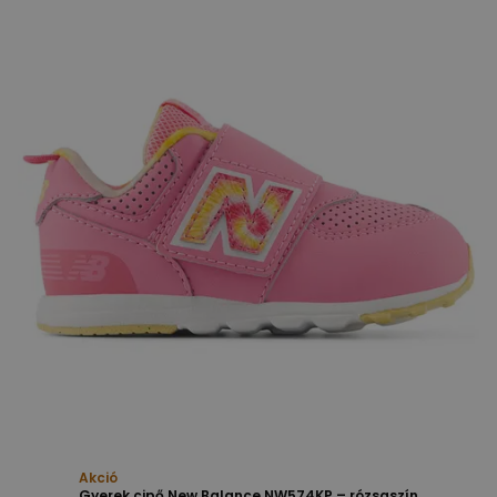
Akció
Gyerek cipő New Balance NW574KP – rózsaszín