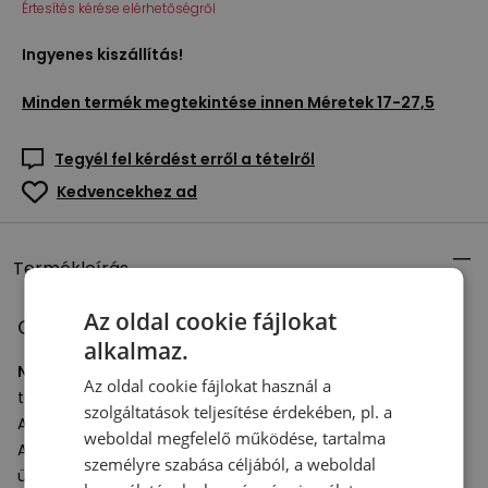
Értesítés kérése elérhetőségről
Ingyenes kiszállítás!
Minden termék megtekintése innen
Méretek 17-27,5
Tegyél fel kérdést erről a tételről
Kedvencekhez ad
Termékleírás
Az oldal cookie fájlokat
Gyerek cipő New Balance NW574 – rózsaszín
alkalmaz.
New Balance babacipő
az 574-es sorozatból, kényelmes
Az oldal cookie fájlokat használ a
tépőzáras rögzítéssel.
szolgáltatások teljesítése érdekében, pl. a
A felsőrész kiváló minőségű szintetikus anyagokból készült.
weboldal megfelelő működése, tartalma
A középtalp könnyű
EVA
habból készült, amely elnyeli az
személyre szabása céljából, a weboldal
ütéseket és puha érzést garantál járás közben.