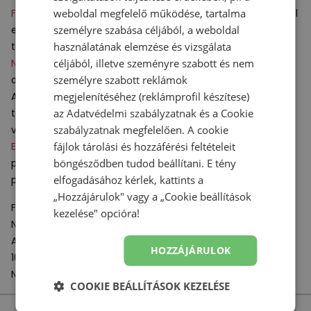
FuelCell
- a köztes talpban használt nitrogén a gumitalppal
weboldal megfelelő működése, tartalma
együtt maximális ütéscsillapítást, nagyfokú stabilitást és
személyre szabása céljából, a weboldal
támogatást biztosít futás közben.
használatának elemzése és vizsgálata
N-Durance
céljából, illetve szeményre szabott és nem
– a középtalpba a sarok alatt elhelyezett gumi
anyag.
személyre szabott reklámok
Az
N- Durance
megjelenítéséhez (reklámprofil készítese)
technológia jelentősen javítja a cipő
talpának tartósságát és szilárdságát a kemény felületekre
az
Adatvédelmi szabályzatnak
és a
Cookie
való ütközéskor.
szabályzatnak
megfelelően. A cookie
ENCAP
- középtalp gyártási technológia, amely egy
fájlok tárolási és hozzáférési feltételeit
poliuretánból készült tartós, stabil perem és egy puha
böngésződben tudod beállítani. E tény
párnázó
EVA
elfogadásához kérlek, kattints a
réteg kombinációja.
„Hozzájárulok" vagy a „Cookie beállítások
Felelős szervezet:
kezelése" opcióra!
New Balance Europe BV
A-Factorij, Pilotenstraat 35 – 45
HOZZÁJÁRULOK
1059 CH Amsterdam
Netherlands
COOKIE BEÁLLÍTÁSOK KEZELÉSE