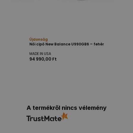
Újdonság
Női cipő New Balance U990GB6 – fehér
MADE IN USA
94 990,00 Ft
A termékről nincs vélemény