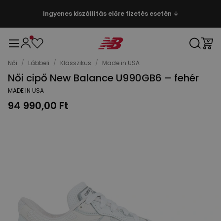
Ingyenes kiszállítás előre fizetés esetén ↓
Női
/
Lábbeli
/
Klasszikus
/
Made in USA
Női cipő New Balance U990GB6 – fehér
MADE IN USA
94 990,00 Ft