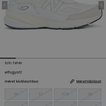
Szín
:
Fehér
elfogyott
méret kiválasztása:
Mérettáblázat
36
37
37.5
38