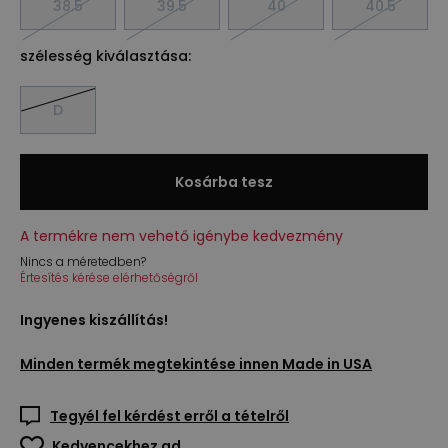
38.5
39.5
40
40.5
szélesség kiválasztása:
D
Kosárba tesz
A termékre nem vehető igénybe kedvezmény
Nincs a méretedben?
Értesítés kérése elérhetőségről
Ingyenes kiszállítás!
Minden termék megtekintése innen
Made in USA
Tegyél fel kérdést erről a tételről
Kedvencekhez ad