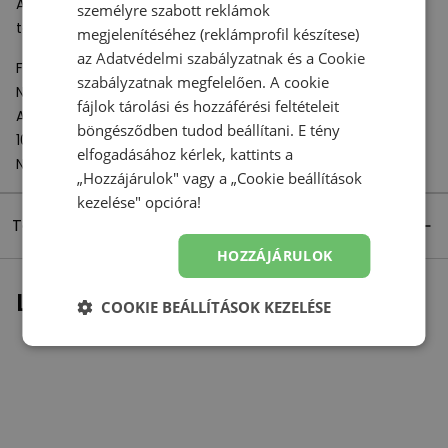
A masszív, szegecsekkel ellátott gumi futófelületet jó
személyre szabott reklámok
talajfogás és fokozott kopásállóság jellemzi.
megjelenítéséhez (reklámprofil készítese)
az
Adatvédelmi szabályzatnak
és a
Cookie
Felelős szervezet:
szabályzatnak
megfelelően. A cookie
New Balance Europe BV
fájlok tárolási és hozzáférési feltételeit
A-Factorij, Pilotenstraat 35 – 45
böngésződben tudod beállítani. E tény
1059 CH Amsterdam
elfogadásához kérlek, kattints a
Netherlands
„Hozzájárulok" vagy a „Cookie beállítások
kezelése" opcióra!
Termék részletei
HOZZÁJÁRULOK
Legutóbb megtekintett
COOKIE BEÁLLÍTÁSOK KEZELÉSE