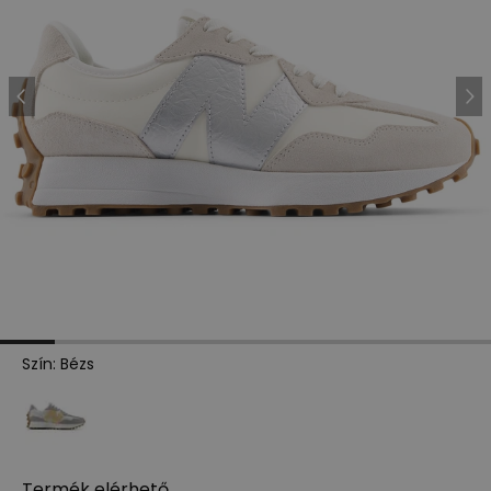
Szín
:
Bézs
Termék
elérhető