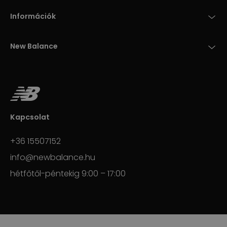
Információk
New Balance
Kapcsolat
+36 15507152
info@newbalance.hu
hétfőtől-péntekig 9:00 – 17:00