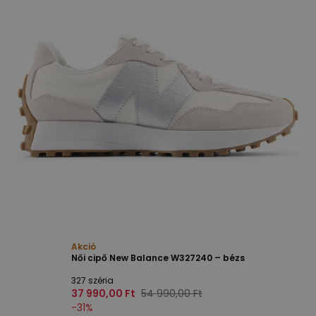
Akció
Női cipő New Balance W327240 – bézs
327 széria
37 990,00 Ft
54 990,00 Ft
-
31
%