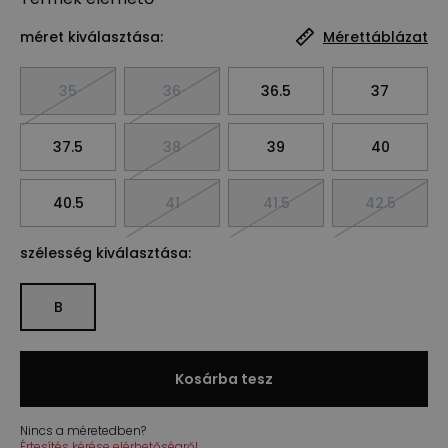
méret kiválasztása:
Mérettáblázat
35
36
36.5
37
37.5
38
39
40
40.5
41
41.5
42.5
szélesség kiválasztása:
B
Kosárba tesz
Nincs a méretedben?
Értesítés kérése elérhetőségről