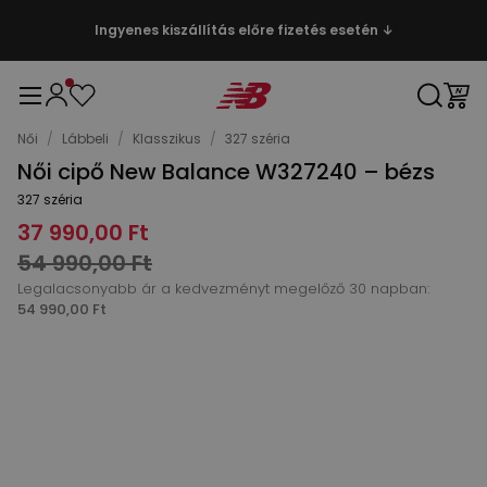
Ingyenes kiszállítás előre fizetés esetén ↓
Női
/
Lábbeli
/
Klasszikus
/
327 széria
Női cipő New Balance W327240 – bézs
327 széria
37 990,00 Ft
54 990,00 Ft
Legalacsonyabb ár a kedvezményt megelőző 30 napban:
54 990,00 Ft