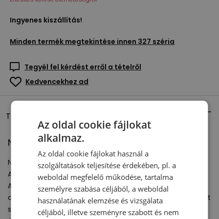
Ingyenes kiszállítás!
Minden termék megtekintése innen
327 széria
Tegyél fel kérdést erről a tételről
Kedvencekhez ad
Termékleírás
Az oldal cookie fájlokat
alkalmaz.
Női cipő New Balance W327 – bézs
Az oldal cookie fájlokat használ a
Női New Balance tornacipő a 327 életmód sorozatból.
szolgáltatások teljesítése érdekében, pl. a
A felső rész poliuretánból és velúrból készült.
weboldal megfelelő működése, tartalma
A középtalp magas rétegű, puha, jól elnyelő
EVA
habból áll,
személyre szabása céljából, a weboldal
ami jelentősen javítja a kényelmet a mindennapi használat
használatának elemzése és vizsgálata
során.
céljából, illetve szeményre szabott és nem