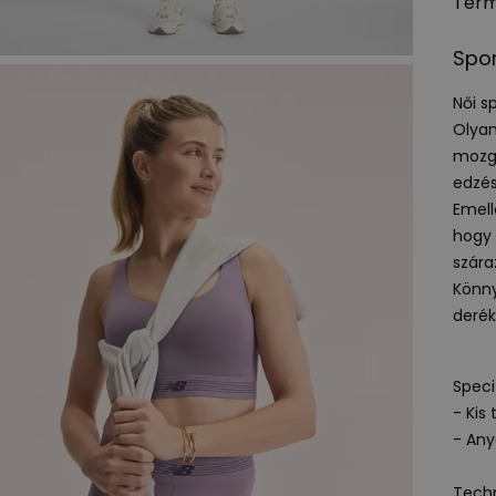
Term
Spor
Női s
Olyan
mozgá
edzés
Emell
hogy 
szár
Könny
derék
Speci
- Kis
- Any
Techn