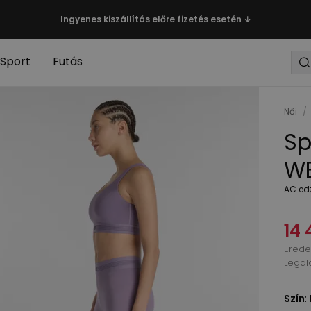
Ingyenes kiszállítás előre fizetés esetén ↓
Sport
Futás
Női
/
Sp
WB
AC ed
14 
Eredet
Legal
Szín
: