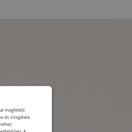
dal megfelelő
e és vizsgálata
éséhez
gfelelően. A