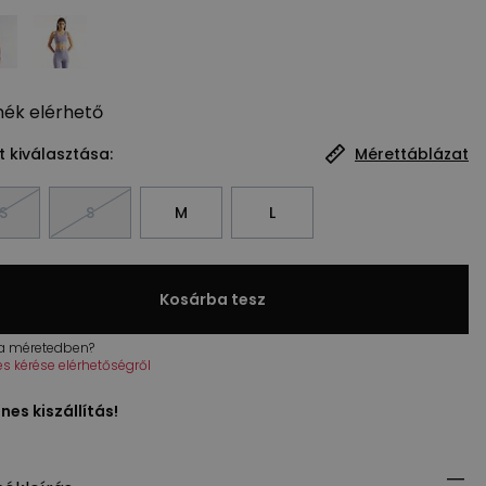
mék
elérhető
 kiválasztása:
Mérettáblázat
S
S
M
L
Kosárba tesz
 a méretedben?
tés kérése elérhetőségről
nes kiszállítás!