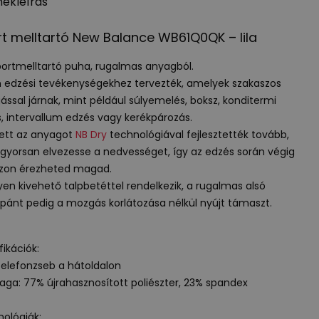
ékleírás
t melltartó New Balance WB61Q0QK – lila
portmelltartó puha, rugalmas anyagból.
 edzési tevékenységekhez tervezték, amelyek szakaszos
ssal járnak, mint például súlyemelés, boksz, konditermi
, intervallum edzés vagy kerékpározás.
ett az anyagot
NB Dry
technológiával fejlesztették tovább,
gyorsan elvezesse a nedvességet, így az edzés során végig
azon érezheted magad.
en kivehető talpbetéttel rendelkezik, a rugalmas alsó
pánt pedig a mozgás korlátozása nélkül nyújt támaszt.
fikációk:
 telefonzseb a hátoldalon
aga: 77% újrahasznosított poliészter, 23% spandex
ológiák: