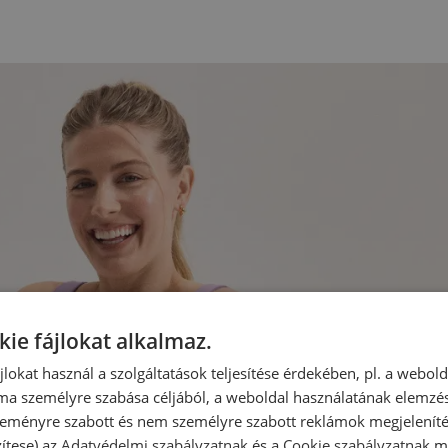
kie fájlokat alkalmaz.
ájlokat használ a szolgáltatások teljesítése érdekében, pl. a webol
ma személyre szabása céljából, a weboldal használatának elemzés
 szeményre szabott és nem személyre szabott reklámok megjelenít
zítese) az
Adatvédelmi szabályzatnak
és a
Cookie szabályzatnak
me