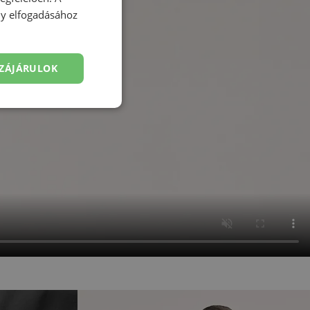
ény elfogadásához
ZÁJÁRULOK