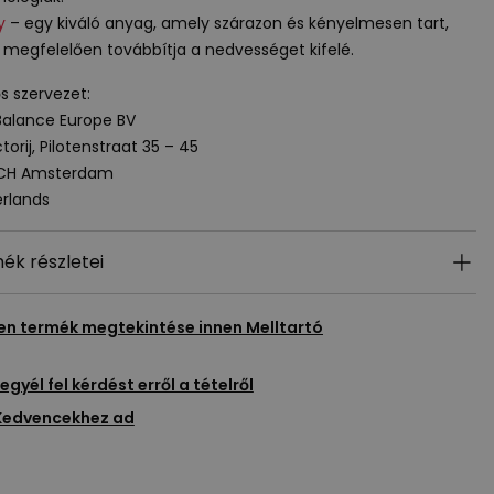
y
– egy kiváló anyag, amely szárazon és kényelmesen tart,
 megfelelően továbbítja a nedvességet kifelé.
ős szervezet:
alance Europe BV
torij, Pilotenstraat 35 – 45
 CH Amsterdam
rlands
ék részletei
en termék megtekintése innen
Melltartó
egyél fel kérdést erről a tételről
Kedvencekhez ad