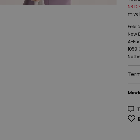
NB Dr
mivel
Felel
New B
A-Fac
1059
Nethe
Term
Mind
T