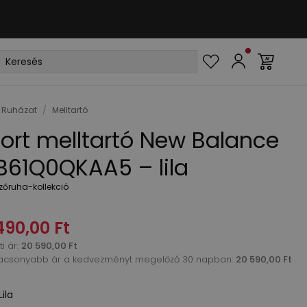
Ruházat
/
Melltartó
ort melltartó New Balance
61Q0QKAA5 – lila
zőruha-kollekció
490,00 Ft
i ár
:
20 590,00 Ft
acsonyabb ár a kedvezményt megelőző 30 napban:
20 590,00 Ft
Lila