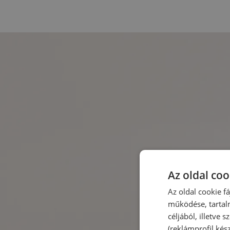
Az oldal coo
Az oldal cookie f
működése, tartal
céljából, illetve
(reklámprofil kés