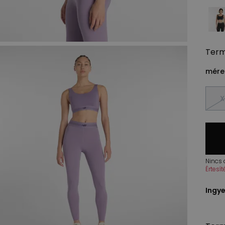
Ter
méret
X
Nincs
Értesí
Ingye