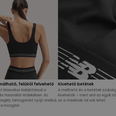
álható, felülről felvehető
Kivehető betétek
 klasszikus kialakítással a
A melltartó és a betétek szüksé
 és használat érdekében. Az
kivehetők – mert ami az egyik nő
szegély támogatást nyújt anélkül,
az a másiknak túl sok lehet.
 a mozgást.