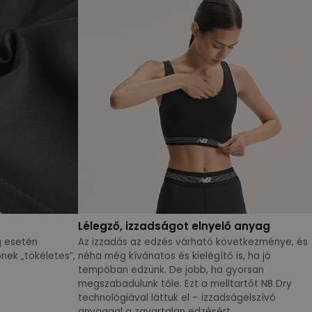
Lélegző, izzadságot elnyelő anyag
g esetén
Az izzadás az edzés várható következménye, és
nek „tökéletes”,
néha még kívánatos és kielégítő is, ha jó
tempóban edzünk. De jobb, ha gyorsan
megszabadulunk tőle. Ezt a melltartót NB Dry
technológiával láttuk el – izzadságelszívó
anyaggal a zavartalan edzésért.