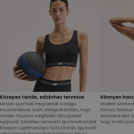
Közepes tartás, edzéshez tervezve
Könnyen haszn
Minden sportnak megvannak a maga
Modern szerkezet
követelményei, ezért elengedhetetlen, hogy
könnyű felvétel
minden típushoz megfelelő támogatást
elasztikus alsó 
nyújtsunk. Edzéshez tervezett sportmelltartóink
hogy korlátozná
közepes rugalmasságot biztosítanak, így kiváló
választásnak bizonyulnak különböző típusú