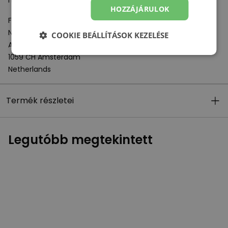
hozzád, nem marad a talajban.
HOZZÁJÁRULOK
Felelős szervezet:
New Balance Europe BV
COOKIE BEÁLLÍTÁSOK KEZELÉSE
A-Factorij, Pilotenstraat 35 – 45
1059 CH Amsterdam
Netherlands
Termék részletei
Legutóbb megtekintett