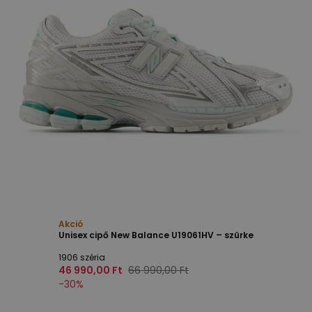
Akció
Unisex cipő New Balance U19061HV – szürke
1906 széria
46 990,00 Ft
66 990,00 Ft
-
30
%