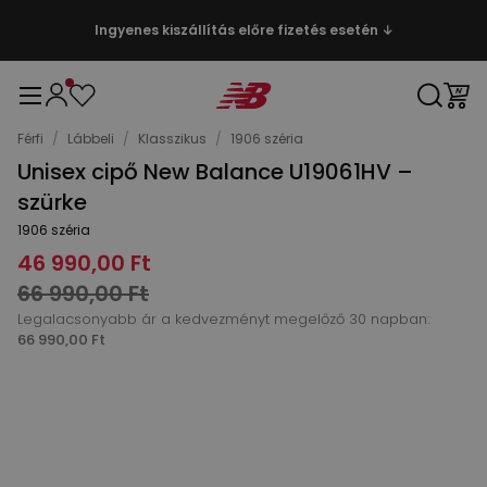
Ingyenes kiszállítás előre fizetés esetén ↓
Férfi
/
Lábbeli
/
Klasszikus
/
1906 széria
Unisex cipő New Balance U19061HV –
szürke
1906 széria
46 990,00 Ft
66 990,00 Ft
Legalacsonyabb ár a kedvezményt megelőző 30 napban:
66 990,00 Ft