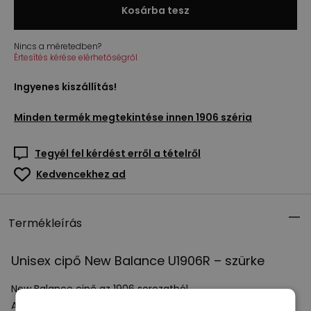
Kosárba tesz
Nincs a méretedben?
Értesítés kérése elérhetőségről
Ingyenes kiszállítás!
Minden termék megtekintése innen
1906 széria
Tegyél fel kérdést erről a tételről
Kedvencekhez ad
Termékleírás
Unisex cipő New Balance U1906R – szürke
New Balance cipő az 1906 sorozatból.
A felsőrész hálós és szintetikus anyagokból készült.