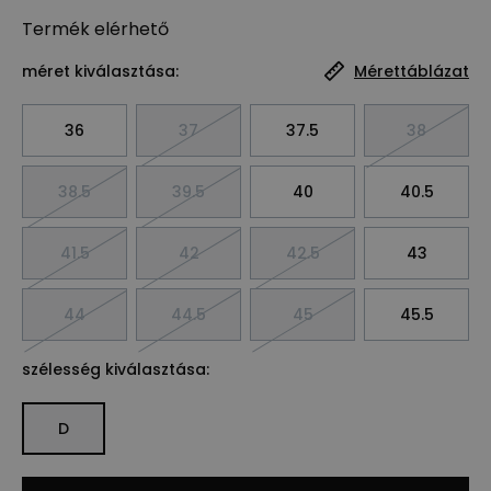
Termék
elérhető
méret kiválasztása:
Mérettáblázat
36
37
37.5
38
38.5
39.5
40
40.5
41.5
42
42.5
43
44
44.5
45
45.5
szélesség kiválasztása:
D