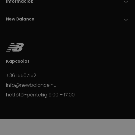
Információk
New Balance
Kapcsolat
+36 15507152
info@newbalance.hu
hétfőtől-péntekig 9:00 – 17:00