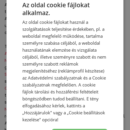
Az oldal cookie fájlokat
A sarok alatt elhelyezett
N-Durance
gumi anyag növeli a
alkalmaz.
talp tartósságát és szilárdságát intenzív használat során.
A talpbetét
N-Ergy
technológiával készült, amely az
Az oldal cookie fájlokat használ a
ultrakönnyű párnázottságnak köszönhetően dinamikusan
szolgáltatások teljesítése érdekében, pl. a
adja vissza az egyes lépésekbe fektetett energiát.
weboldal megfelelő működése, tartalma
személyre szabása céljából, a weboldal
Technológiák:
használatának elemzése és vizsgálata
ABZORB
– a cipőtalp csillapítását segítő megoldás.
céljából, illetve szeményre szabott és nem
N–Durance
– a talpán a sarka alatt elhelyezett gumi
személyre szabott reklámok
garantálja a tartósságot a sarok ütközésekor.
megjelenítéséhez (reklámprofil készítese)
Stability Web
– alátámasztja a lábfejet és tökéletesen
az
Adatvédelmi szabályzatnak
és a
Cookie
szabályozza a láb fordulását járás közben.
szabályzatnak
megfelelően. A cookie
Ortholite
- nagyon jó minőségű antibakteriális párnázó
fájlok tárolási és hozzáférési feltételeit
talpbetét. Tökéletesen alkalmazkodik a lábfejhez és tartós
böngésződben tudod beállítani. E tény
szellőzést biztosít.
elfogadásához kérlek, kattints a
N–Ergy
– legújabb és legfejlettebb technológiájú
„Hozzájárulok" vagy a „Cookie beállítások
rezgéselnyelő rendszerünk ultrakönnyű dinamikus párnával.
kezelése" opcióra!
A futásba tett erőfeszítésed és energiád most visszatér