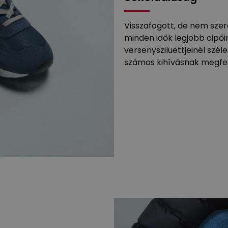
Visszafogott, de nem szer
minden idők legjobb cipő
versenysziluettjeinél szél
számos kihívásnak megfel