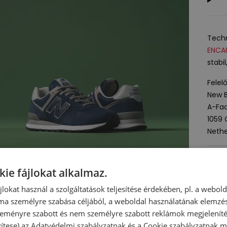
Techn
ENCA
stabi
Felel
New B
A-Fac
1059
Nethe
Term
kie fájlokat alkalmaz.
ájlokat használ a szolgáltatások teljesítése érdekében, pl. a webol
Mind
ma személyre szabása céljából, a weboldal használatának elemzés
 szeményre szabott és nem személyre szabott reklámok megjelenít
T
zítese) az
Adatvédelmi szabályzatnak
és a
Cookie szabályzatnak
me