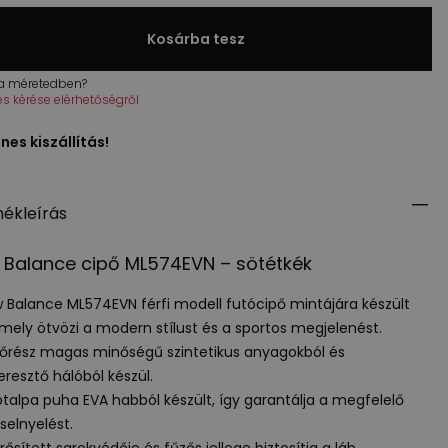
Kosárba tesz
 a méretedben?
tés kérése elérhetőségről
nes kiszállítás!
ékleírás
Balance cipő ML574EVN – sötétkék
 Balance ML574EVN férfi modell futócipő mintájára készült
 mely ötvözi a modern stílust és a sportos megjelenést.
sőrész magas minőségű szintetikus anyagokból és
eresztő hálóból készül.
ptalpa puha
EVA
habból készült, így garantálja a megfelelő
selnyelést.
ősített sarokvédője és fűzős jellege biztosítja a láb