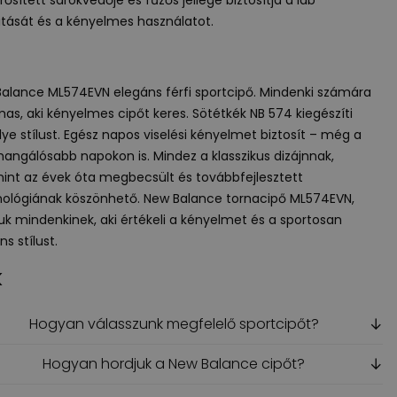
litását és a kényelmes használatot.
alance ML574EVN elegáns férfi sportcipő. Mindenki számára
mas, aki kényelmes cipőt keres. Sötétkék NB 574 kiegészíti
ye stílust. Egész napos viselési kényelmet biztosít – még a
hangálósabb napokon is. Mindez a klasszikus dizájnnak,
int az évek óta megbecsült és továbbfejlesztett
ológiának köszönhető. New Balance tornacipő ML574EVN,
juk mindenkinek, aki értékeli a kényelmet és a sportosan
s stílust.
K
Hogyan válasszunk megfelelő sportcipőt?
↓
Hogyan hordjuk a New Balance cipőt?
↓