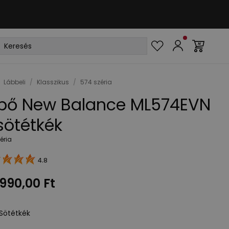
Lábbeli
/
Klasszikus
/
574 széria
pő New Balance ML574EVN
sötétkék
éria
4.8
990,00 Ft
Sötétkék