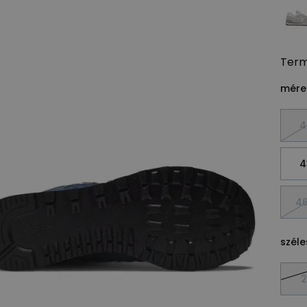
Ter
méret
4
4
46
széle
2