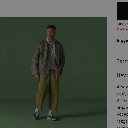
Nincs
Értesí
Ingye
Term
New 
A New
cipő,
A fel
légát
Közé
rezgé
Meger