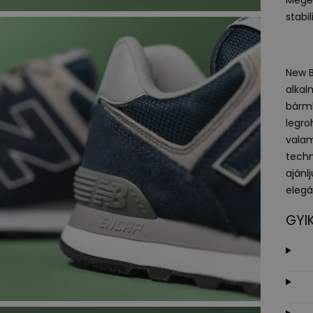
stabi
New B
alkal
bárml
legro
valam
techn
ajánl
elegán
GYI