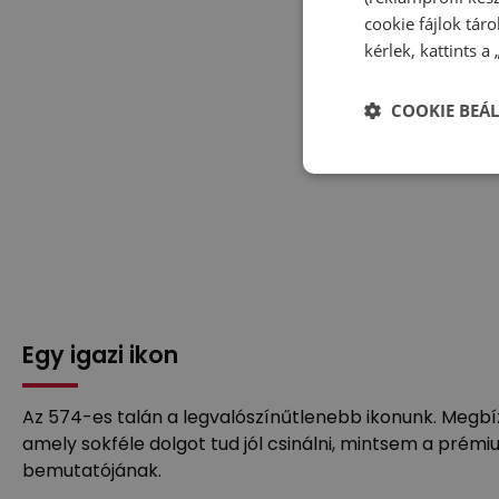
cookie fájlok tár
kérlek, kattints a
COOKIE BEÁL
Egy igazi ikon
Az 574-es talán a legvalószínűtlenebb ikonunk. Megbí
amely sokféle dolgot tud jól csinálni, mintsem a pré
bemutatójának.