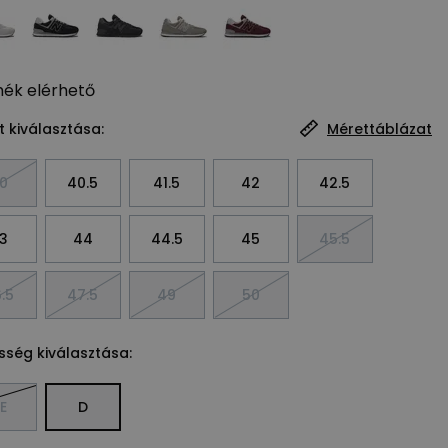
mék
elérhető
 kiválasztása:
Mérettáblázat
0
40.5
41.5
42
42.5
3
44
44.5
45
45.5
.5
47.5
49
50
sség kiválasztása:
E
D