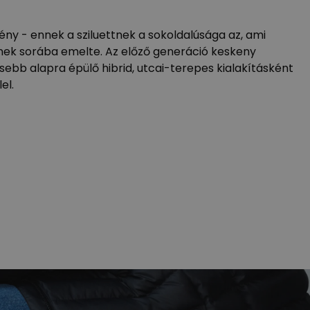
ény - ennek a sziluettnek a sokoldalúsága az, ami
inek sorába emelte. Az előző generáció keskeny
esebb alapra épülő hibrid, utcai-terepes kialakításként
el.