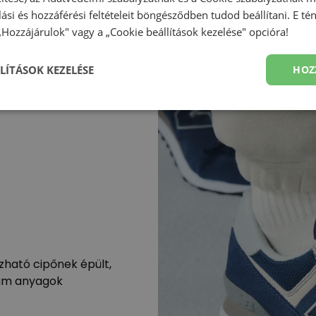
olási és hozzáférési feltételeit böngésződben tudod beállítani. E t
 „Hozzájárulok" vagy a „Cookie beállítások kezelése" opcióra!
LÍTÁSOK KEZELÉSE
HOZ
zható cipőnek épült,
mium anyagok