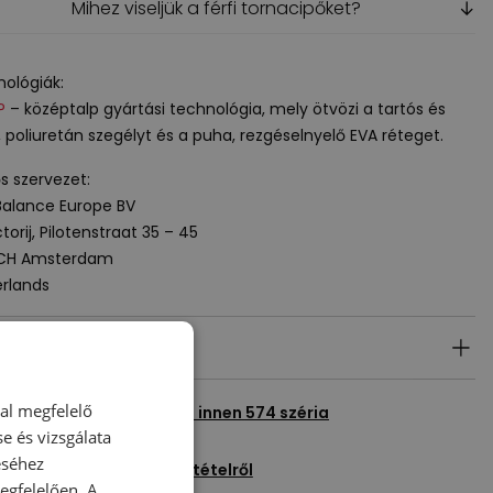
Mihez viseljük a férfi tornacipőket?
↓
ológiák:
P
– középtalp gyártási technológia, mely ötvözi a tartós és
l, poliuretán szegélyt és a puha, rezgéselnyelő
EVA
réteget.
ős szervezet:
alance Europe BV
torij, Pilotenstraat 35 – 45
 CH Amsterdam
rlands
ék részletei
dal megfelelő
en termék megtekintése innen
574 széria
e és vizsgálata
éséhez
egyél fel kérdést erről a tételről
gfelelően. A