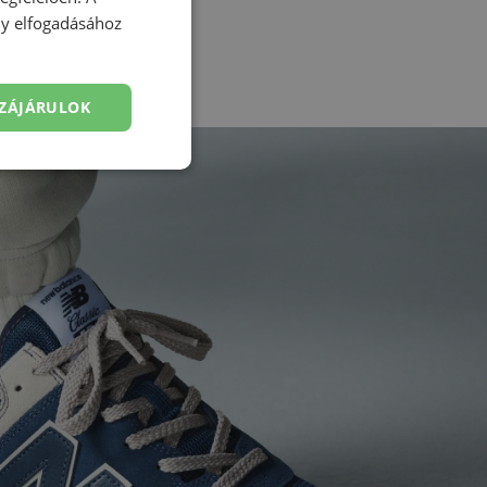
Kedvencekhez ad
ény elfogadásához
ZÁJÁRULOK