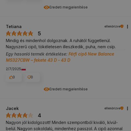
Eredeti megjelenítése
Tetiana
ellenőrizve
5
Mindig és mindenhol dolgoznak. A ruhától függetlenül.
Nagyszerű cipő, tökéletesen illeszkedik, puha, nem csíp.
Egy hasonló termék értékelése:
Férfi cipő New Balance
MS327CBW – fekete 43 D - 43 D
2/7/2025
0
0
Eredeti megjelenítése
Jacek
ellenőrizve
4
Nagyon jól kidolgozott! Minden szempontból kiváló, kívül-
belül. Nagyon sokoldalú, mindenhez passzol. A cipő azonnal