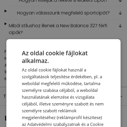
Hogyan viseljük a fekete sneakers cipőt?
↓
Hogyan válasszunk megfelelő sportcipőt?
↓
Miből stílushoz illenek a New Balance 327 férfi
↓
cipők?
Felelős szervezet:
Az oldal cookie fájlokat
New Balance Europe BV
alkalmaz.
A-Factorij, Pilotenstraat 35 – 45
Az oldal cookie fájlokat használ a
1059 CH Amsterdam
szolgáltatások teljesítése érdekében, pl. a
Netherlands
weboldal megfelelő működése, tartalma
személyre szabása céljából, a weboldal
Termék részletei
használatának elemzése és vizsgálata
céljából, illetve szeményre szabott és nem
személyre szabott reklámok
Legutóbb megtekintett
megjelenítéséhez (reklámprofil készítese)
az
Adatvédelmi szabályzatnak
és a
Cookie