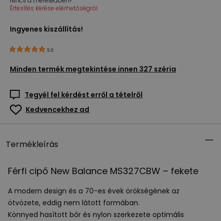
Nincs a méretedben?
Értesítés kérése elérhetőségről
Ingyenes kiszállítás!
5.0
Minden termék megtekintése innen
327 széria
Tegyél fel kérdést erről a tételről
Kedvencekhez ad
Termékleírás
Férfi cipő New Balance MS327CBW – fekete
A modern design és a 70-es évek örökségének az
ötvözete, eddig nem látott formában.
Könnyed hasított bőr és nylon szerkezete optimális