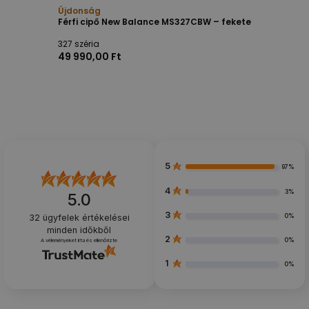
Újdonság
Férfi cipő New Balance MS327CBW – fekete
327 széria
49 990,00 Ft
5
97%
4
3%
5.0
3
0%
32
ügyfelek értékelései
minden időkből
2
0%
A véleményeket írta és ellenőrizte
1
0%