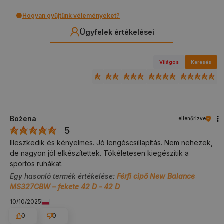
Hogyan gyűjtünk véleményeket?
Ügyfelek értékelései
Világos
Keresés
Bożena
ellenőrizve
5
Illeszkedik és kényelmes. Jó lengéscsillapítás. Nem nehezek,
de nagyon jól elkészítettek. Tökéletesen kiegészítik a
sportos ruhákat.
Egy hasonló termék értékelése:
Férfi cipő New Balance
MS327CBW – fekete 42 D - 42 D
10/10/2025
0
0