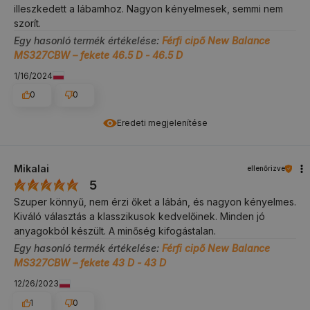
illeszkedett a lábamhoz. Nagyon kényelmesek, semmi nem
szorít.
Egy hasonló termék értékelése:
Férfi cipő New Balance
MS327CBW – fekete 46.5 D - 46.5 D
1/16/2024
0
0
Eredeti megjelenítése
Mikalai
ellenőrizve
5
Szuper könnyű, nem érzi őket a lábán, és nagyon kényelmes.
Kiváló választás a klasszikusok kedvelőinek. Minden jó
anyagokból készült. A minőség kifogástalan.
Egy hasonló termék értékelése:
Férfi cipő New Balance
MS327CBW – fekete 43 D - 43 D
12/26/2023
1
0