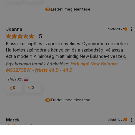
Eredeti megjelenítése
Joanna
ellenőrizve
5
Klasszikus cipő és szuper kényelmes. Gyönyörűen néznek ki.
Ha fontos számodra a kényelem és a szabadság, válassza
ezt a modellt. A minőség miatt mindig New Balance-t veszek.
Egy hasonló termék értékelése:
Férfi cipő New Balance
MS327CBW – fekete 44 D - 44 D
12/8/2023
0
0
Eredeti megjelenítése
Marek
ellenőrizve
5
Nagyon kényelmes és formás cipő, pont amire szükségem