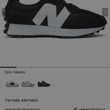
Szín
:
Fekete
Termék
elérhető
méret kiválasztása:
Mérettáblázat