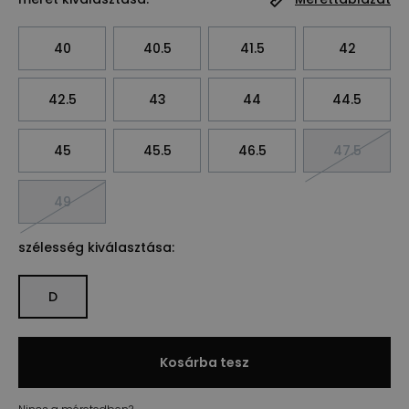
40
40.5
41.5
42
42.5
43
44
44.5
45
45.5
46.5
47.5
49
szélesség kiválasztása:
D
Kosárba tesz