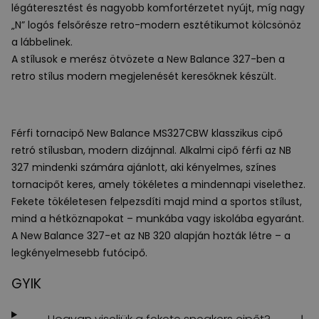
légáteresztést és nagyobb komfortérzetet nyújt, míg nagy
„N” logós felsőrésze retro-modern esztétikumot kölcsönöz
a lábbelinek.
A stílusok e merész ötvözete a New Balance 327-ben a
retro stílus modern megjelenését keresőknek készült.
Férfi tornacipő New Balance MS327CBW klasszikus cipő
retró stílusban, modern dizájnnal. Alkalmi cipő férfi az NB
327 mindenki számára ajánlott, aki kényelmes, színes
tornacipőt keres, amely tökéletes a mindennapi viselethez.
Fekete tökéletesen felpezsdíti majd mind a sportos stílust,
mind a hétköznapokat – munkába vagy iskolába egyaránt.
A New Balance 327-et az NB 320 alapján hozták létre – a
legkényelmesebb futócipő.
GYIK