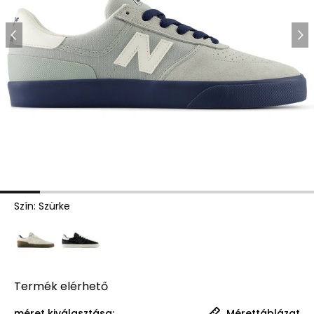
Szín
:
Szürke
Termék
elérhető
méret kiválasztása:
Mérettáblázat