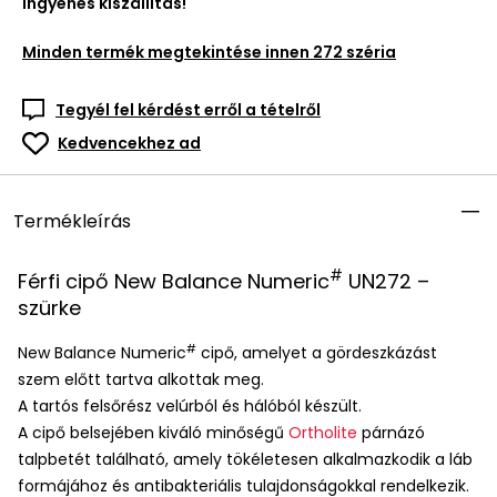
Ingyenes kiszállítás!
Minden termék megtekintése innen
272 széria
Tegyél fel kérdést erről a tételről
Kedvencekhez ad
Termékleírás
#
Férfi cipő New Balance Numeric
UN272 –
szürke
#
New Balance Numeric
cipő, amelyet a gördeszkázást
szem előtt tartva alkottak meg.
A tartós felsőrész velúrból és hálóból készült.
A cipő belsejében kiváló minőségű
Ortholite
párnázó
talpbetét található, amely tökéletesen alkalmazkodik a láb
formájához és antibakteriális tulajdonságokkal rendelkezik.