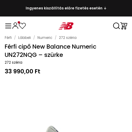
Ingyenes kiszállítás előre fizetés esetén ↓
Férfi
/
Lábbeli
/
Numeric
/
272 széria
Férfi cipő New Balance Numeric
UN272NQG – szürke
272 széria
33 990,00 Ft