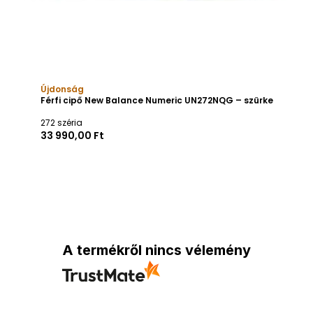
Újdonság
Férfi cipő New Balance Numeric UN272NQG – szürke
272 széria
33 990,00 Ft
A termékről nincs vélemény