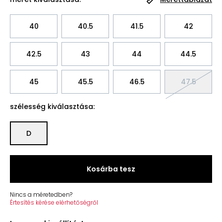
40
40.5
41.5
42
42.5
43
44
44.5
45
45.5
46.5
47.5
szélesség kiválasztása:
D
Kosárba tesz
Nincs a méretedben?
Értesítés kérése elérhetőségről