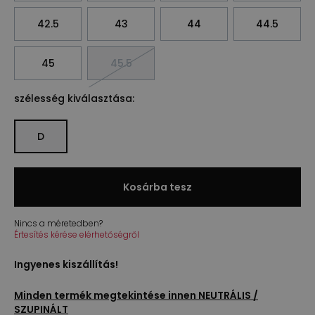
42.5
43
44
44.5
45
45.5
szélesség kiválasztása:
D
Kosárba tesz
Nincs a méretedben?
Értesítés kérése elérhetőségről
Ingyenes kiszállítás!
Minden termék megtekintése innen
NEUTRÁLIS /
SZUPINÁLT