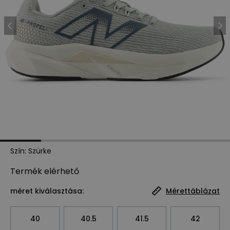
Szín
:
Szürke
Termék
elérhető
méret kiválasztása:
Mérettáblázat
40
40.5
41.5
42