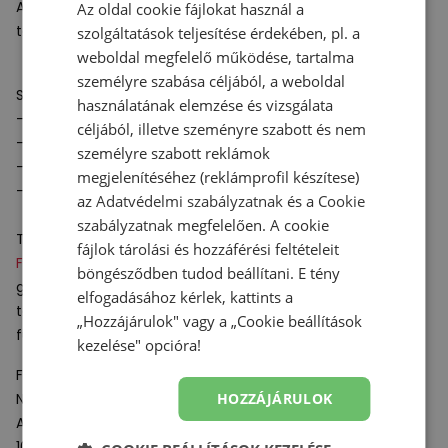
A külső talp futófelületét a tartósság jellemzi a kemény
Az oldal cookie fájlokat használ a
talajon történő használat és sarokütések során.
szolgáltatások teljesítése érdekében, pl. a
weboldal megfelelő működése, tartalma
személyre szabása céljából, a weboldal
Specifikációk:
használatának elemzése és vizsgálata
- Súly: 280 g (43 EU méret)
céljából, illetve szeményre szabott és nem
- Esés: 6 mm
személyre szabott reklámok
-
TPU
-lemez a középtalpban
megjelenítéséhez (reklámprofil készítese)
- Rendeltetés: futás, edzés
az
Adatvédelmi szabályzatnak
és a
Cookie
szabályzatnak
megfelelően. A cookie
Technológiák:
fájlok tárolási és hozzáférési feltételeit
FuelCell
a középtalpban alkalmazott nitrogénkeverék és a
böngésződben tudod beállítani. E tény
gumitalp rendkívül jó rezgéscsillapítást biztosítanak,
elfogadásához kérlek, kattints a
továbbá nagyfokú stabilitást és alátámasztást nyújtanak
„Hozzájárulok" vagy a „Cookie beállítások
futás során.
kezelése" opcióra!
Felelős szervezet:
New Balance Europe BV
HOZZÁJÁRULOK
A-Factorij, Pilotenstraat 35 – 45
1059 CH Amsterdam