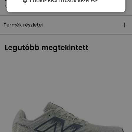
COOKIE BEÁLLÍTÁSOK KEZELÉSE
Netherlands
Termék részletei
Legutóbb megtekintett