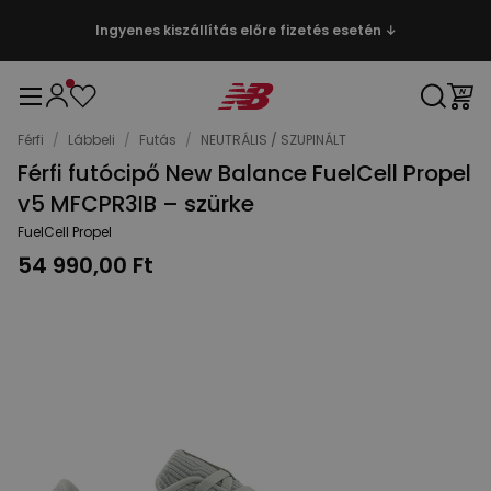
Ingyenes kiszállítás előre fizetés esetén ↓
Férfi
/
Lábbeli
/
Futás
/
NEUTRÁLIS / SZUPINÁLT
Férfi futócipő New Balance FuelCell Propel
v5 MFCPR3IB – szürke
FuelCell Propel
54 990,00 Ft