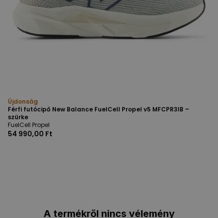
Újdonság
Férfi futócipő New Balance FuelCell Propel v5 MFCPR3IB –
szürke
FuelCell Propel
54 990,00 Ft
A termékről nincs vélemény