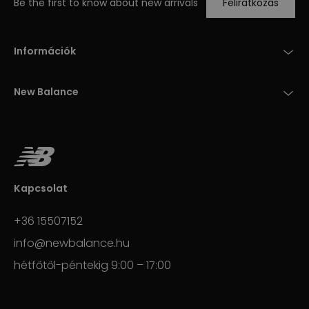
Be the first to know about new arrivals
Feliratkozás
Információk
New Balance
Kapcsolat
+36 15507152
info@newbalance.hu
hétfőtől-péntekig 9:00 – 17:00