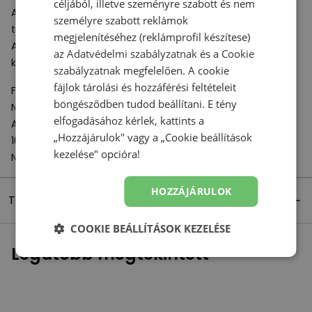
céljából, illetve szeményre szabott és nem
A külső talp tartós gumi futófelülettel van ellátva, és jó
személyre szabott reklámok
tapadást garantál a talajon.
megjelenítéséhez (reklámprofil készítese)
A 237-es
Unisex tornacipő
tökéletesen kiegészíti a
az
Adatvédelmi szabályzatnak
és a
Cookie
klasszikus
férfi
és
női
ruházatot.
szabályzatnak
megfelelően. A cookie
fájlok tárolási és hozzáférési feltételeit
Felelős szervezet:
böngésződben tudod beállítani. E tény
New Balance Europe BV
elfogadásához kérlek, kattints a
A-Factorij, Pilotenstraat 35 – 45
„Hozzájárulok" vagy a „Cookie beállítások
1059 CH Amsterdam
kezelése" opcióra!
Netherlands
HOZZÁJÁRULOK
Termék részletei
COOKIE BEÁLLÍTÁSOK KEZELÉSE
Legutóbb megtekintett