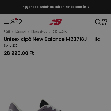
Ingyenes kiszállítás előre fizetés esetén ↓
Férfi
/
Lábbeli
/
Klasszikus
/
237 széria
Unisex cipő New Balance M23718J – lila
Seria 237
28 990,00 Ft