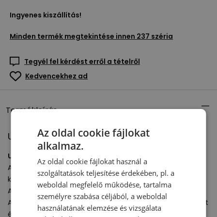
Ingyenes kiszállítás!
Minden termék megtekintése innen
237 széria
Tegyél fel kérdést erről a tételről
Kedvencekhez ad
Termékleírás
Az oldal cookie fájlokat
Unisex cipő New Balance M237 – lila
alkalmaz.
Unisex tornacipő
a 237-es sorozatból.
Az oldal cookie fájlokat használ a
A felsőrész velúr bőr elemekből és szintetikus anyagokból
szolgáltatások teljesítése érdekében, pl. a
készült.
weboldal megfelelő működése, tartalma
A márka logófoltja a nyelven található.
személyre szabása céljából, a weboldal
A jól párnázott
EVA
habszivacs középtalp elnyeli a lökéseket
használatának elemzése és vizsgálata
és magas szintű kényelmet biztosít.