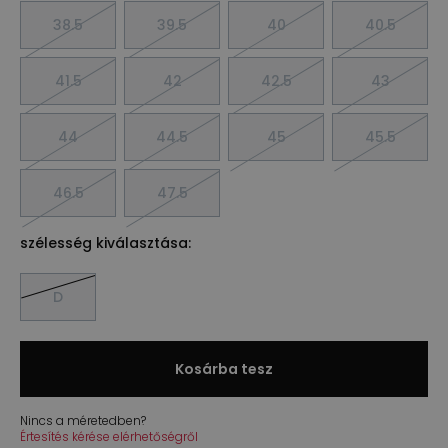
38.5
39.5
40
40.5
41.5
42
42.5
43
44
44.5
45
45.5
46.5
47.5
szélesség kiválasztása:
D
Kosárba tesz
Nincs a méretedben?
Értesítés kérése elérhetőségről