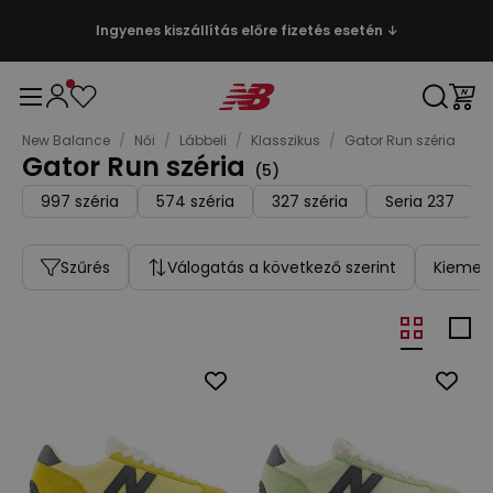
Ingyenes kiszállítás előre fizetés esetén ↓
New Balance
/
Női
/
Lábbeli
/
Klasszikus
/
Gator Run széria
Gator Run széria
(
5
)
997 széria
574 széria
327 széria
Seria 237
Szűrés
Válogatás a következő szerint
Kiemelt