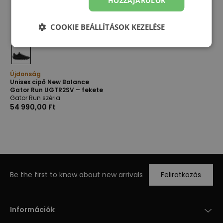
HOZZÁJÁRULOK
COOKIE BEÁLLÍTÁSOK KEZELÉSE
Újdonság
Unisex cipő New Balance
Gator Run UGTR2SV – fekete
Gator Run széria
54 990,00 Ft
Be the first to know about new arrivals
Feliratkozás
Információk