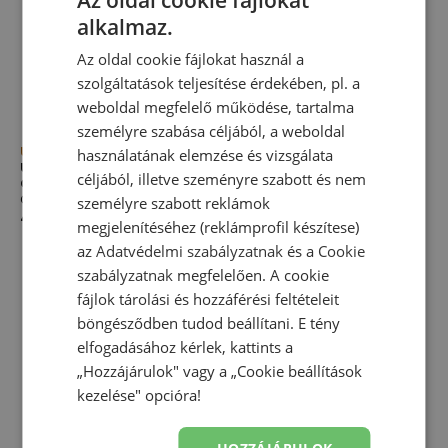
alkalmaz.
Az oldal cookie fájlokat használ a
szolgáltatások teljesítése érdekében, pl. a
weboldal megfelelő működése, tartalma
személyre szabása céljából, a weboldal
Újdonság
Újdonság
használatának elemzése és vizsgálata
Unisex cipő New Balance
Unisex cipő New Balance
céljából, illetve szeményre szabott és nem
Gator Run UGTR83J – bézs
Gator Run UGTR7Q8 – barna
Gator Run széria
Gator Run széria
személyre szabott reklámok
49 990,00 Ft
49 990,00 Ft
megjelenítéséhez (reklámprofil készítese)
az
Adatvédelmi szabályzatnak
és a
Cookie
szabályzatnak
megfelelően. A cookie
fájlok tárolási és hozzáférési feltételeit
böngésződben tudod beállítani. E tény
elfogadásához kérlek, kattints a
„Hozzájárulok" vagy a „Cookie beállítások
kezelése" opcióra!