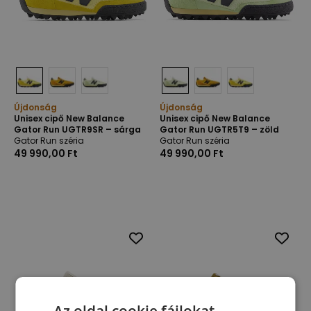
Újdonság
Újdonság
Unisex cipő New Balance
Unisex cipő New Balance
Gator Run UGTR9SR – sárga
Gator Run UGTR5T9 – zöld
Gator Run széria
Gator Run széria
49 990,00 Ft
49 990,00 Ft
Az oldal cookie fájlokat