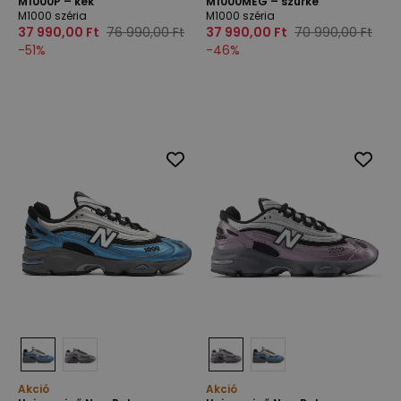
M1000P – kék
M1000MEG – szürke
M1000 széria
M1000 széria
37 990,00 Ft
76 990,00 Ft
37 990,00 Ft
70 990,00 Ft
-
51
%
-
46
%
Akció
Akció