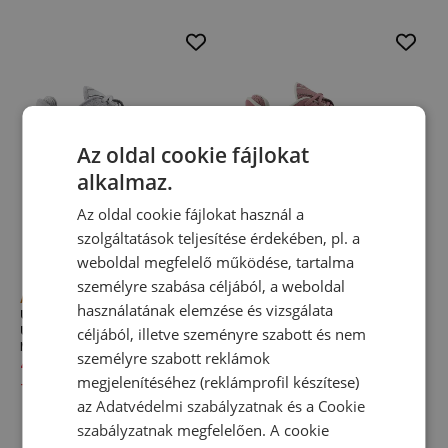
Az oldal cookie fájlokat
alkalmaz.
Az oldal cookie fájlokat használ a
szolgáltatások teljesítése érdekében, pl. a
weboldal megfelelő működése, tartalma
személyre szabása céljából, a weboldal
Akció
Akció
használatának elemzése és vizsgálata
Unisex cipő New Balance
Unisex cipő New Balance
U10002LV – szürke
U100096V – rózsaszín
céljából, illetve szeményre szabott és nem
M1000 széria
M1000 széria
személyre szabott reklámok
48 990,00 Ft
69 990,00 Ft
44 990,00 Ft
69 990,00 Ft
megjelenítéséhez (reklámprofil készítese)
-
30
%
-
36
%
az
Adatvédelmi szabályzatnak
és a
Cookie
szabályzatnak
megfelelően. A cookie