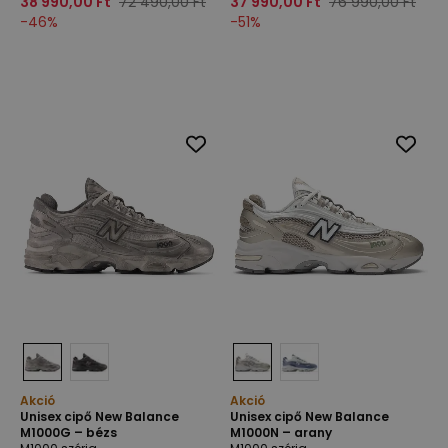
38 990,00 Ft
72 490,00 Ft
37 990,00 Ft
76 990,00 Ft
-
46
%
-
51
%
Akció
Akció
Unisex cipő New Balance
Unisex cipő New Balance
M1000G – bézs
M1000N – arany