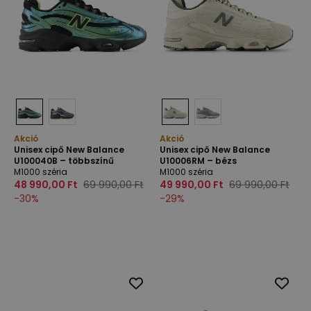
Akció
Akció
Unisex cipő New Balance
Unisex cipő New Balance
U100040B – többszínű
U10006RM – bézs
M1000 széria
M1000 széria
48 990,00 Ft
69 990,00 Ft
49 990,00 Ft
69 990,00 Ft
-
30
%
-
29
%