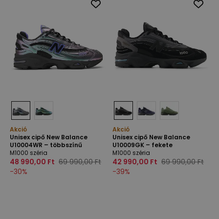
Akció
Akció
Unisex cipő New Balance
Unisex cipő New Balance
U10004WR – többszínű
U10009GK – fekete
M1000 széria
M1000 széria
48 990,00 Ft
69 990,00 Ft
42 990,00 Ft
69 990,00 Ft
-
30
%
-
39
%