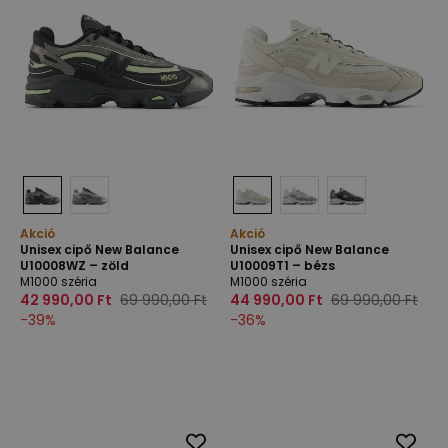
Akció
Akció
Unisex cipő New Balance
Unisex cipő New Balance
U10008WZ – zöld
U10009T1 – bézs
M1000 széria
M1000 széria
42 990,00 Ft
69 990,00 Ft
44 990,00 Ft
69 990,00 Ft
-
39
%
-
36
%