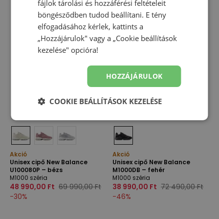
fájlok tárolási és hozzáférési feltételeit
böngésződben tudod beállítani. E tény
elfogadásához kérlek, kattints a
„Hozzájárulok" vagy a „Cookie beállítások
kezelése" opcióra!
HOZZÁJÁRULOK
COOKIE BEÁLLÍTÁSOK KEZELÉSE
Akció
Akció
Unisex cipő New Balance
Unisex cipő New Balance
U100080P – bézs
M1000DB – fehér
M1000 széria
M1000 széria
48 990,00 Ft
69 990,00 Ft
38 990,00 Ft
72 490,00 Ft
-
30
%
-
46
%