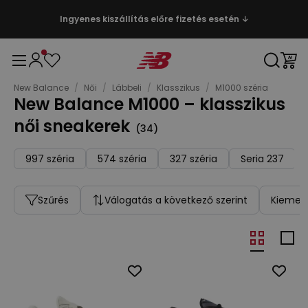
Ingyenes kiszállítás előre fizetés esetén ↓
New Balance
/
Női
/
Lábbeli
/
Klasszikus
/
M1000 széria
New Balance M1000 – klasszikus
női sneakerek
(
34
)
997 széria
574 széria
327 széria
Seria 237
Szűrés
Válogatás a következő szerint
Kiemelt