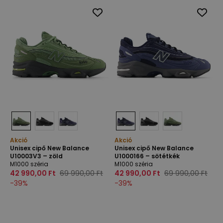
Akció
Akció
Unisex cipő New Balance
Unisex cipő New Balance
U10003V3 – zöld
U1000166 – sötétkék
M1000 széria
M1000 széria
42 990,00 Ft
69 990,00 Ft
42 990,00 Ft
69 990,00 Ft
-
39
%
-
39
%