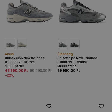
Akció
Újdonság
Unisex cipő New Balance
Unisex cipő New Balance
U10006BR – szürke
U10007RF – szürke
M1000 széria
M1000 széria
48 990,00 Ft
69 990,00 Ft
69 990,00 Ft
-
30
%