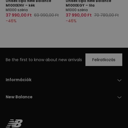
Unisex cipő New Balance
Unisex cipő New Balance
M1000ENV – kék
M1000EGY – lila
M1000 széria
M1000 széria
37 990,00 Ft
69 990,00 Ft
37 990,00 Ft
70 789,00 Ft
-
46
%
-
46
%
Be the first to know about new arrivals
Feliratkozás
Információk
New Balance