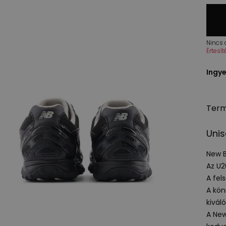
Nincs
Értesí
Ingye
Term
Unis
New B
Az U2
A fel
A kö
kivál
A New