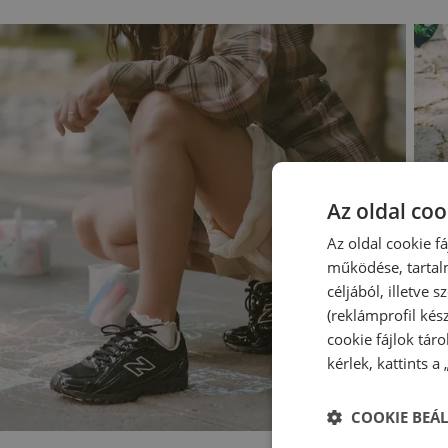
Az oldal coo
Az oldal cookie f
működése, tartal
céljából, illetve
(reklámprofil kés
cookie fájlok tár
kérlek, kattints a
COOKIE BEÁL