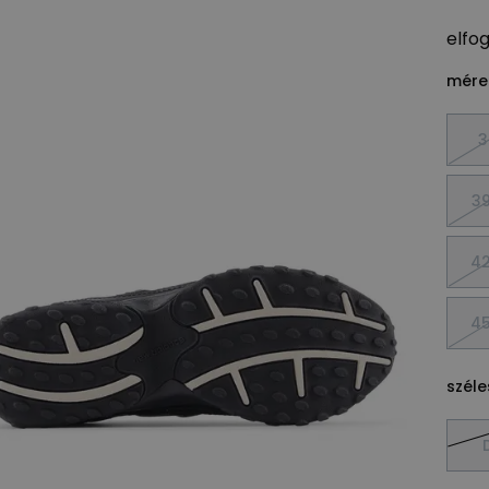
elfo
méret
3
39
42
45
széle