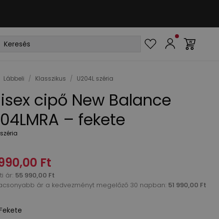
Lábbeli
/
Klasszikus
/
U204L széria
isex cipő New Balance
04LMRA – fekete
széria
990,00 Ft
i ár
:
55 990,00 Ft
acsonyabb ár a kedvezményt megelőző 30 napban:
51 990,00 Ft
Fekete