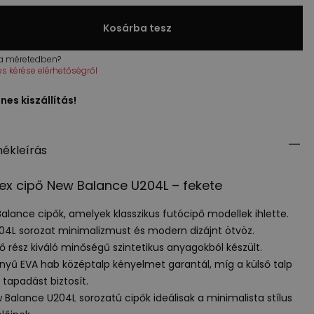
Kosárba tesz
 a méretedben?
tés kérése elérhetőségről
nes kiszállítás!
ékleírás
ex cipő New Balance U204L – fekete
alance cipők, amelyek klasszikus futócipő modellek ihlette.
04L sorozat minimalizmust és modern dizájnt ötvöz.
ső rész kiváló minőségű szintetikus anyagokból készült.
nnyű
EVA
hab középtalp kényelmet garantál, míg a külső talp
ó tapadást biztosít.
 Balance U204L sorozatú cipők ideálisak a minimalista stílus