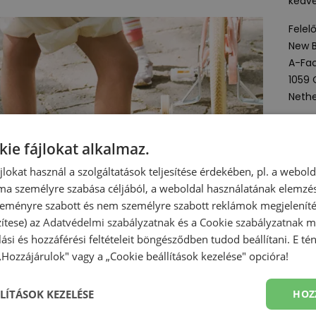
kedve
Felel
New B
A-Fac
1059
Nethe
Term
kie fájlokat alkalmaz.
ájlokat használ a szolgáltatások teljesítése érdekében, pl. a webol
Mind
ma személyre szabása céljából, a weboldal használatának elemzés
 szeményre szabott és nem személyre szabott reklámok megjelenít
T
zítese) az
Adatvédelmi szabályzatnak
és a
Cookie szabályzatnak
me
olási és hozzáférési feltételeit böngésződben tudod beállítani. E t
 „Hozzájárulok" vagy a „Cookie beállítások kezelése" opcióra!
LÍTÁSOK KEZELÉSE
HOZ