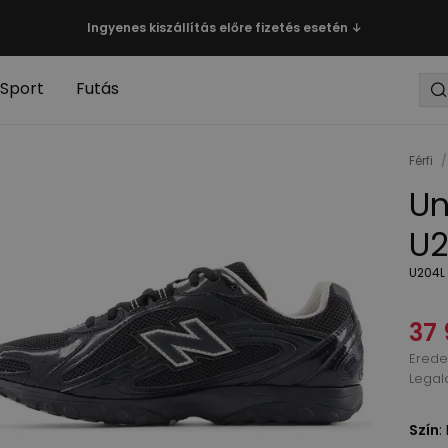
Ingyenes kiszállítás előre fizetés esetén ↓
Sport
Futás
Férfi
/
Un
U2
U204L 
37 
Eredet
Legal
Szín
: