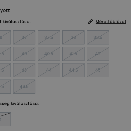
gyott
 kiválasztása:
Mérettáblázat
6
37
37.5
38
38.5
.5
40
40.5
41.5
42
.5
43
44
44.5
45
.5
46.5
sség kiválasztása:
D