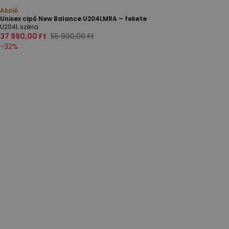
Akció
Unisex cipő New Balance U204LMRA – fekete
U204L széria
37 990,00 Ft
55 990,00 Ft
-
32
%