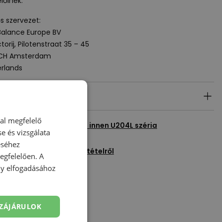
lőinek.
ős szervezet:
alance Europe BV
torij, Pilotenstraat 35 – 45
 CH Amsterdam
rlands
ék részletei
dal megfelelő
en termék megtekintése innen
U204L széria
e és vizsgálata
éséhez
egyél fel kérdést erről a tételről
gfelelően. A
Kedvencekhez ad
ény elfogadásához
ZÁJÁRULOK