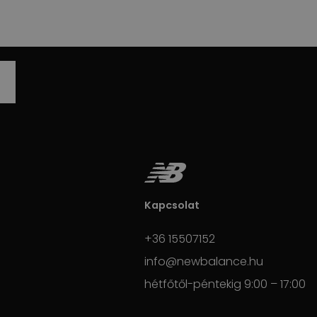
Kapcsolat
+36 15507152
info@newbalance.hu
hétfőtől-péntekig 9:00 – 17:00