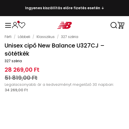
Ingyenes kiszállítás előre fizetés esetén ↓
Férfi
/
Lábbeli
/
Klasszikus
/
327 széria
Unisex cipő New Balance U327CJ –
sötétkék
327 széria
28 269,00 Ft
51 819,00 Ft
Legalacsonyabb ár a kedvezményt megelőző 30 napban:
34 269,00 Ft