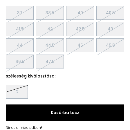
37
38.5
40
40.5
41.5
42
42.5
43
44
44.5
45
45.5
46.5
47.5
szélesség kiválasztása:
D
Kosárba tesz
Nincs a méretedben?