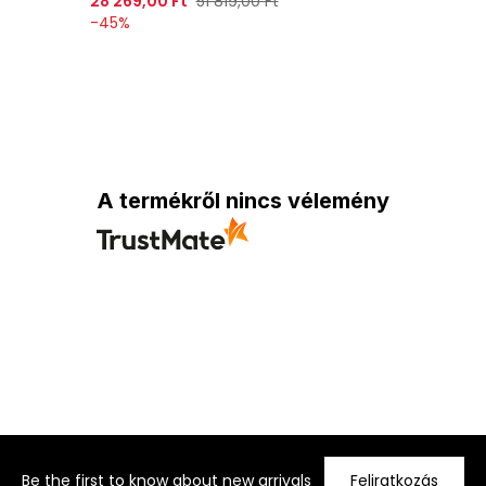
28 269,00 Ft
51 819,00 Ft
-
45
%
A termékről nincs vélemény
Be the first to know about new arrivals
Feliratkozás