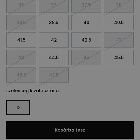
36
37
37.5
38
38.5
39.5
40
40.5
41.5
42
42.5
43
44
44.5
45
45.5
46.5
47.5
szélesség kiválasztása:
D
Kosárba tesz