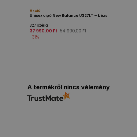
Akció
Unisex cipő New Balance U327LT – bézs
327 széria
37 990,00 Ft
54 990,00 Ft
-
31
%
A termékről nincs vélemény