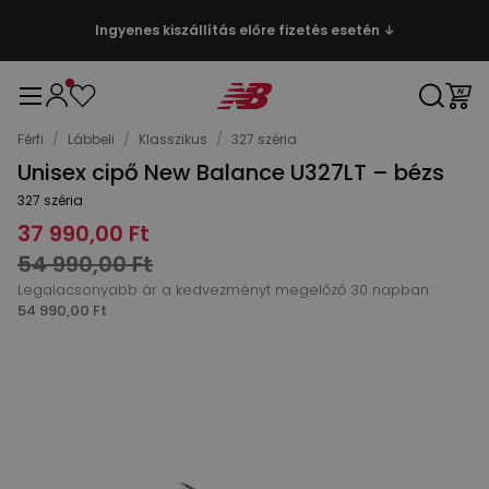
Ingyenes kiszállítás előre fizetés esetén ↓
Férfi
/
Lábbeli
/
Klasszikus
/
327 széria
Unisex cipő New Balance U327LT – bézs
327 széria
37 990,00 Ft
54 990,00 Ft
Legalacsonyabb ár a kedvezményt megelőző 30 napban:
54 990,00 Ft