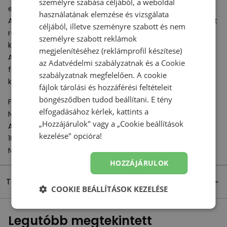
személyre szabása céljából, a weboldal
esztétika keverékét, amely a 327 sorozatot jellemzi.
használatának elemzése és vizsgálata
A középtalp vastag, puha, jól csillapított
EVA
-habból készült
céljából, illetve szeményre szabott és nem
rétegből áll, amely a mindennapi viselet során magas fokú
személyre szabott reklámok
kényelmet garantál.
megjelenítéséhez (reklámprofil készítese)
A gumi talp erős és tartós, ami a futófelületen lévő
az
Adatvédelmi szabályzatnak
és a
Cookie
fülkékkel kombinálva jó úttartást és fokozott
szabályzatnak
megfelelően. A cookie
kopásállóságot jelent.
fájlok tárolási és hozzáférési feltételeit
böngésződben tudod beállítani. E tény
Felelős szervezet:
elfogadásához kérlek, kattints a
New Balance Europe BV
„Hozzájárulok" vagy a „Cookie beállítások
A-Factorij, Pilotenstraat 35 – 45
kezelése" opcióra!
1059 CH Amsterdam
Netherlands
HOZZÁJÁRULOK
Termék részletei
COOKIE BEÁLLÍTÁSOK KEZELÉSE
Legutóbb megtekintett