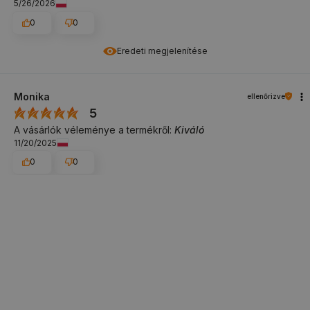
5/26/2026
0
0
Eredeti megjelenítése
Monika
ellenőrizve
5
A vásárlók véleménye a termékről:
Kiváló
11/20/2025
0
0