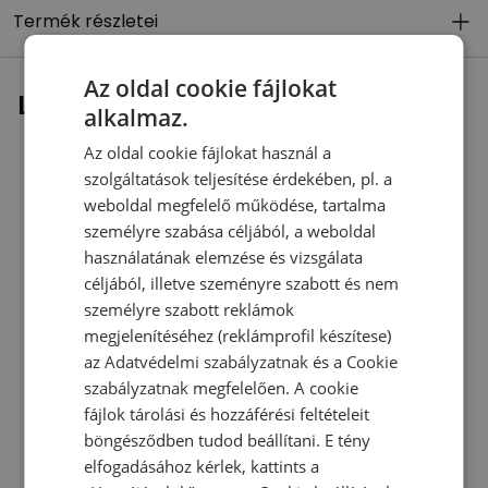
Termék részletei
Az oldal cookie fájlokat
Legutóbb megtekintett
alkalmaz.
Az oldal cookie fájlokat használ a
szolgáltatások teljesítése érdekében, pl. a
weboldal megfelelő működése, tartalma
személyre szabása céljából, a weboldal
használatának elemzése és vizsgálata
céljából, illetve szeményre szabott és nem
személyre szabott reklámok
megjelenítéséhez (reklámprofil készítese)
az
Adatvédelmi szabályzatnak
és a
Cookie
szabályzatnak
megfelelően. A cookie
fájlok tárolási és hozzáférési feltételeit
böngésződben tudod beállítani. E tény
elfogadásához kérlek, kattints a