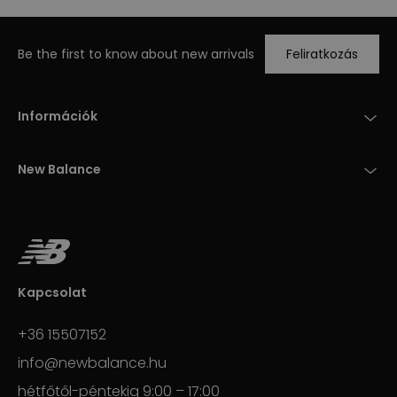
Be the first to know about new arrivals
Feliratkozás
Információk
New Balance
Kapcsolat
+36 15507152
info@newbalance.hu
hétfőtől-péntekig 9:00 – 17:00