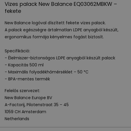
Vizes palack New Balance EQ03062MBKW –
fekete
New Balance logóval díszített fekete vizes palack.
A palack egészségre ártalmatlan
LDPE
anyagból készült,
ergonomikus formája kényelmes fogást biztosít.
Specifikáció:
- Élelmiszer-biztonságos
LDPE
anyagból készült palack
- Kapacitás 500 ml
- Maximális folyadékhőmérséklet – 50 ℃
-
BPA
-mentes termék
Felelős szervezet:
New Balance Europe BV
A-Factorij, Pilotenstraat 35 – 45
1059 CH Amsterdam
Netherlands