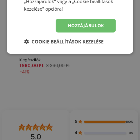
„Hozzájárulok" vagy a „Cookie beállítások
kezelése" opcióra!
HOZZÁJÁRULOK
COOKIE BEÁLLÍTÁSOK KEZELÉSE
Akció
Vizes palack New Balance EQ03062MBKW - fekete
Kiegészítők
1 990,00 Ft
3 390,00 Ft
-
41
%
5
100%
4
0%
5.0