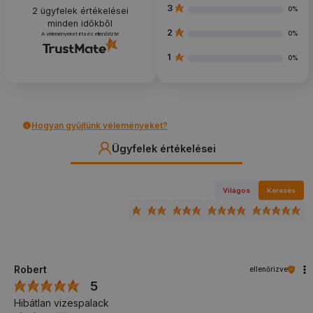
3
0%
2
ügyfelek értékelései
minden időkből
2
0%
A véleményeket írta és ellenőrizte
1
0%
Hogyan gyűjtünk véleményeket?
Ügyfelek értékelései
Világos
Keresés
Robert
ellenőrizve
5
Hibátlan vizespalack