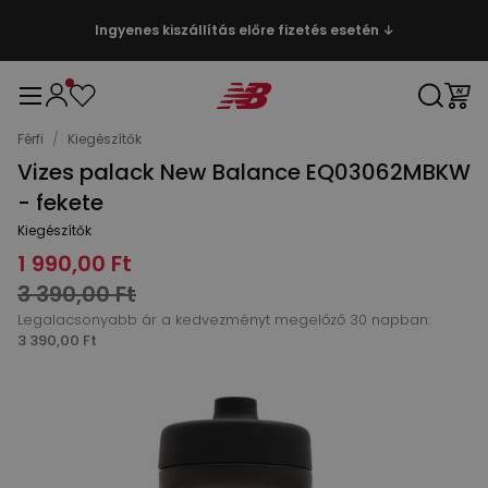
Ingyenes kiszállítás előre fizetés esetén ↓
Férfi
/
Kiegészítők
Vizes palack New Balance EQ03062MBKW
- fekete
Kiegészítők
1 990,00 Ft
3 390,00 Ft
Legalacsonyabb ár a kedvezményt megelőző 30 napban:
3 390,00 Ft