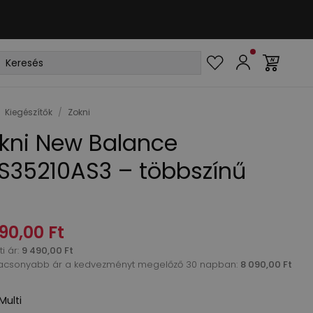
Kiegészítők
/
Zokni
kni New Balance
S35210AS3 – többszínű
90,00 Ft
i ár
:
9 490,00 Ft
acsonyabb ár a kedvezményt megelőző 30 napban:
8 090,00 Ft
Multi