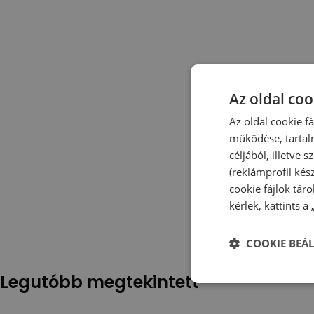
Az oldal coo
Az oldal cookie f
működése, tartal
céljából, illetve
(reklámprofil kés
cookie fájlok tár
kérlek, kattints a
COOKIE BEÁL
Legutóbb megtekintett