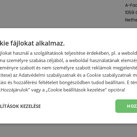
A-Fac
1059
Nethe
Term
kie fájlokat alkalmaz.
ájlokat használ a szolgáltatások teljesítése érdekében, pl. a webol
Mind
ma személyre szabása céljából, a weboldal használatának elemzés
 szeményre szabott és nem személyre szabott reklámok megjelenít
T
zítese) az
Adatvédelmi szabályzatnak
és a
Cookie szabályzatnak
me
olási és hozzáférési feltételeit böngésződben tudod beállítani. E t
 „Hozzájárulok" vagy a „Cookie beállítások kezelése" opcióra!
LÍTÁSOK KEZELÉSE
HOZ