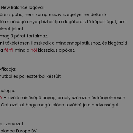
i
New Balance logóval.
sőrész puha, nem kompresszív szegéllyel rendelkezik.
áló minőségű anyag biztosítja a légáteresztő képességet, ami
lmet jelent.
mag 3 párat tartalmaz.
ni
tökéletesen illeszkedik a mindennapi stílushoz, és kiegészíti
 a
férfi
, mind a
női
klasszikus cipőket.
fikacja:
utból és poliészterből készült
ologie:
Y
– kiváló minőségű anyag, amely szárazon és kényelmesen
a Önt azáltal, hogy megfelelően továbbítja a nedvességet
.
ős szervezet:
alance Europe BV