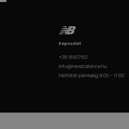
Kapcsolat
+36 15507152
info@newbalance.hu
hétfőtől-péntekig 9:00 – 17:00