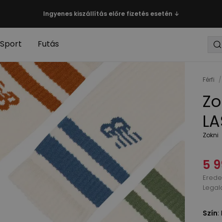
Ingyenes kiszállítás előre fizetés esetén ↓
Sport
Futás
Férfi
/
Zo
LA
Zokni
5 9
Eredet
Legal
Szín
: