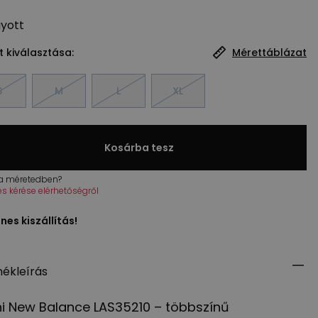
gyott
 kiválasztása:
Mérettáblázat
S
M
L
XL
Kosárba tesz
 a méretedben?
tés kérése elérhetőségről
nes kiszállítás!
ékleírás
i New Balance LAS35210 – többszínű