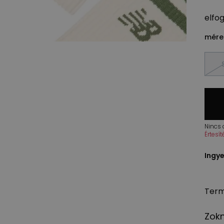
elfo
méret
Nincs
Értesí
Ingye
Term
Zokn