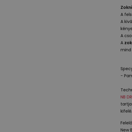
Zokn
A fel
A kiv
kénye
A cso
A
zok
mind
Specy
- Pam
Techn
NB
DR
tartj
kifelé
Felel
New B