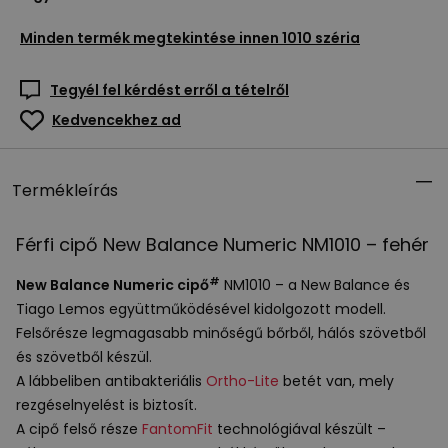
Minden termék megtekintése innen
1010 széria
Tegyél fel kérdést erről a tételről
Kedvencekhez ad
Termékleírás
Férfi cipő New Balance Numeric NM1010 – fehér
#
New Balance Numeric cipő
NM1010 – a New Balance és
Tiago Lemos együttműködésével kidolgozott modell.
Felsőrésze legmagasabb minőségű bőrből, hálós szövetből
és szövetből készül.
A lábbeliben antibakteriális
Ortho-Lite
betét van, mely
rezgéselnyelést is biztosít.
A cipő felső része
FantomFit
technológiával készült –