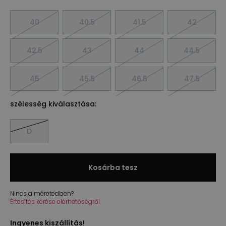
40
40.5
41.5
42
42.5
43
44
44.5
45
45.5
46.5
47.5
szélesség kiválasztása:
D
Kosárba tesz
Nincs a méretedben?
Értesítés kérése elérhetőségről
Ingyenes kiszállítás!