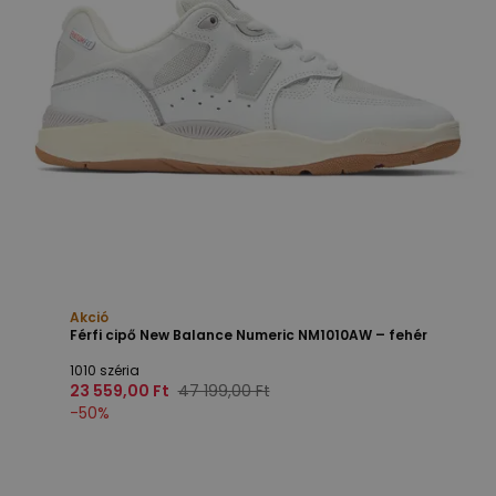
Akció
Férfi cipő New Balance Numeric NM1010AW – fehér
1010 széria
23 559,00 Ft
47 199,00 Ft
-
50
%