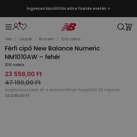
Ingyenes kiszállítás előre fizetés esetén ↓
Férfi
/
Lábbeli
/
Numeric
/
1010 széria
Férfi cipő New Balance Numeric
NM1010AW – fehér
1010 széria
23 559,00 Ft
47 199,00 Ft
Legalacsonyabb ár a kedvezményt megelőző 30 napban:
33 039,00 Ft