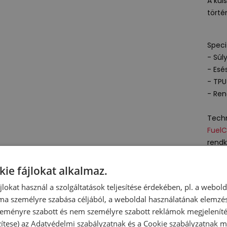
A kül
törté
Speci
- Súl
- Esé
-
TPU
- Ren
Techn
FuelC
rendk
stabi
kie fájlokat alkalmaz.
Felel
ájlokat használ a szolgáltatások teljesítése érdekében, pl. a webol
New B
ma személyre szabása céljából, a weboldal használatának elemzés
A-Fac
 szeményre szabott és nem személyre szabott reklámok megjelenít
1059
zítese) az
Adatvédelmi szabályzatnak
és a
Cookie szabályzatnak
me
Nethe