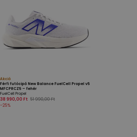
Akció
Férfi futócipő New Balance FuelCell Propel v5
MFCPRCZ5 – fehér
FuelCell Propel
38 990,00 Ft
51 990,00 Ft
-
25
%