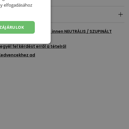
ény elfogadásához
ék részletei
ZÁJÁRULOK
en termék megtekintése innen
NEUTRÁLIS / SZUPINÁLT
egyél fel kérdést erről a tételről
Kedvencekhez ad