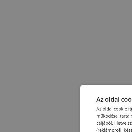
Az oldal coo
Az oldal cookie f
működése, tartal
céljából, illetve
(reklámprofil kés