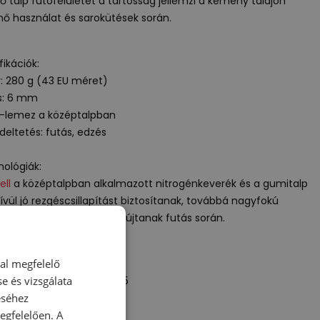
ső talp futófelületét a tartósság jellemzi a kemény talajon
nő használat és sarokütések során.
fikációk:
y: 280 g (43 EU méret)
s: 6 mm
-lemez a középtalpban
deltetés: futás, edzés
ológiák:
ell
a középtalpban alkalmazott nitrogénkeverék és a gumitalp
ívül jó rezgéscsillapítást biztosítanak, továbbá nagyfokú
litást és alátámasztást nyújtanak futás során.
ős szervezet:
dal megfelelő
alance Europe BV
e és vizsgálata
torij, Pilotenstraat 35 – 45
éséhez
 CH Amsterdam
gfelelően. A
rlands