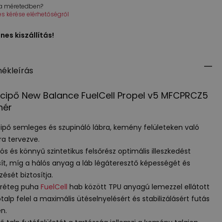
 a méretedben?
tés kérése elérhetőségről
nes kiszállítás!
ékleírás
cipő New Balance FuelCell Propel v5 MFCPRCZ5
hér
ipő semleges és szupináló lábra, kemény felületeken való
ra tervezve.
tós és könnyű szintetikus felsőrész optimális illeszkedést
sít, míg a hálós anyag a láb légáteresztő képességét és
zését biztosítja.
 réteg puha
FuelCell
hab között
TPU
anyagú lemezzel ellátott
talp felel a maximális ütéselnyelésért és stabilizálásért futás
n.