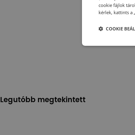
cookie fájlok tár
kérlek, kattints a
COOKIE BEÁL
Legutóbb megtekintett