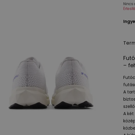
Nincs
Értesí
Ingye
Term
Futó
– fe
Futóc
futás
A tar
bizto
szellő
A két
közép
közbe