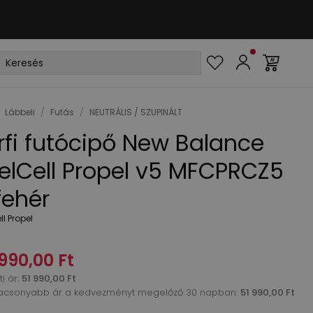
Lábbeli
/
Futás
/
NEUTRÁLIS / SZUPINÁLT
rfi futócipő New Balance
elCell Propel v5 MFCPRCZ5
fehér
ll Propel
990,00 Ft
i ár
:
51 990,00 Ft
acsonyabb ár a kedvezményt megelőző 30 napban:
51 990,00 Ft