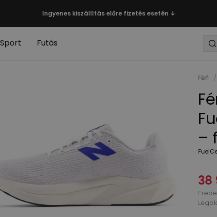
Ingyenes kiszállítás előre fizetés esetén ↓
Sport
Futás
Férfi
/
Fé
Fu
– 
FuelCe
38 
Eredet
Legal