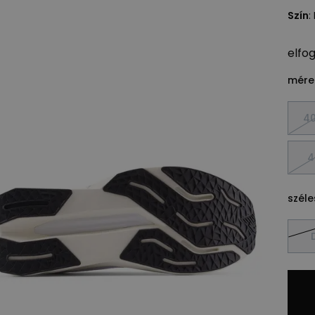
Szín
:
elfo
méret
40
4
széle