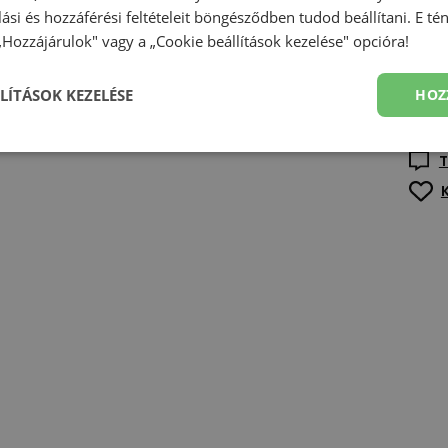
olási és hozzáférési feltételeit böngésződben tudod beállítani. E t
 „Hozzájárulok" vagy a „Cookie beállítások kezelése" opcióra!
Term
LÍTÁSOK KEZELÉSE
HOZ
Mind
T