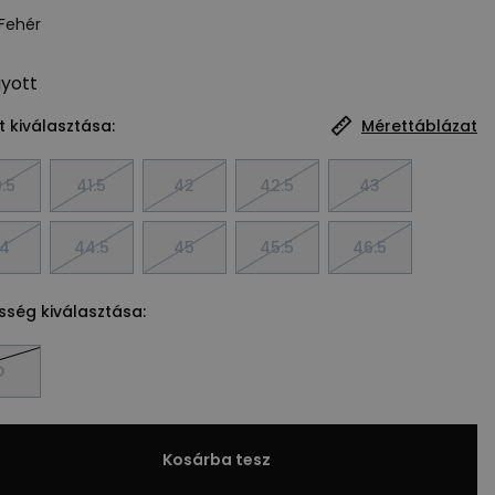
Fehér
gyott
 kiválasztása:
Mérettáblázat
.5
41.5
42
42.5
43
4
44.5
45
45.5
46.5
sség kiválasztása:
D
Kosárba tesz