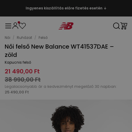
Ingyenes kiszállítás előre fizetés esetén ↓
Női
/
Ruházat
/
Felső
Női felső New Balance WT41537DAE –
zöld
Kapucnis felső
21 490,00 Ft
38 990,00 Ft
Legalacsonyabb ár a kedvezményt megelőző 30 napban:
25 490,00 Ft