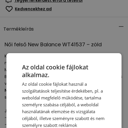
Tegyél fel kérdést erről a tételről
Kedvencekhez ad
Termékleírás
Női felső New Balance WT41537 – zöld
Klasszikus
női kapucnis felső
– garantáltan jó stílus a
mindennapokban.
Az oldal cookie fájlokat
Magas minőségű hurkolt pamutból készül.
alkalmaz.
Bő, laza szabásával nem korlátoz a mozgásban, kényelmes
viselet, és maximális komfortérzetet nyújt.
Az oldal cookie fájlokat használ a
Női kapucnis felső
tökéletes kiegészítője klasszikus és
szolgáltatások teljesítése érdekében, pl. a
sportos nadrágnak, akárcsak sportos
leggingsznek
.
weboldal megfelelő működése, tartalma
személyre szabása céljából, a weboldal
Jellemzők:
használatának elemzése és vizsgálata
- Bő, laza szabás
céljából, illetve szeményre szabott és nem
- Ujja és alja bordázott
személyre szabott reklámok