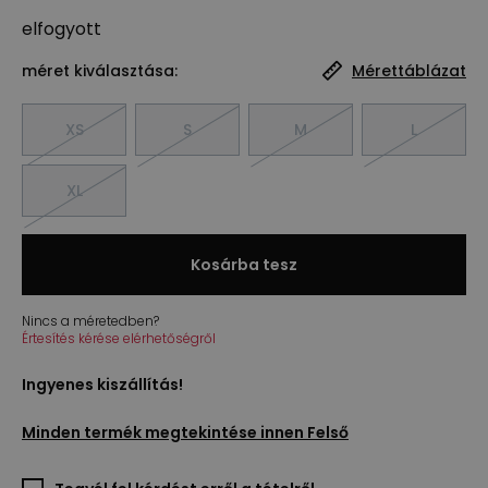
elfogyott
méret kiválasztása:
Mérettáblázat
XS
S
M
L
XL
Kosárba tesz
Nincs a méretedben?
Értesítés kérése elérhetőségről
Ingyenes kiszállítás!
Minden termék megtekintése innen
Felső