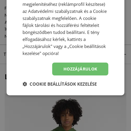
megjelenítéséhez (reklámprofil készítese)
Felelős szervezet:
az
Adatvédelmi szabályzatnak
és a
Cookie
New Balance Europe BV
szabályzatnak
megfelelően. A cookie
A-Factorij, Pilotenstraat 35 – 45
fájlok tárolási és hozzáférési feltételeit
1059 CH Amsterdam
böngésződben tudod beállítani. E tény
Netherlands
elfogadásához kérlek, kattints a
„Hozzájárulok" vagy a „Cookie beállítások
kezelése" opcióra!
Termék részletei
HOZZÁJÁRULOK
Legutóbb megtekintett
COOKIE BEÁLLÍTÁSOK KEZELÉSE