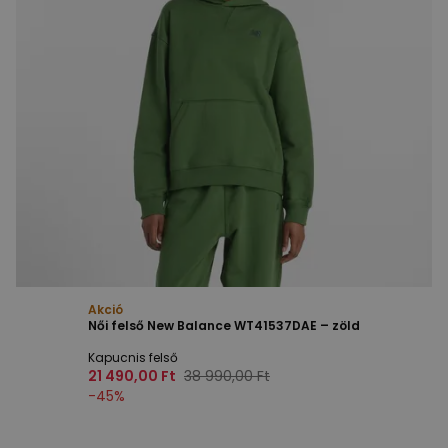
Akció
Női felső New Balance WT41537DAE – zöld
Kapucnis felső
21 490,00 Ft
38 990,00 Ft
-
45
%