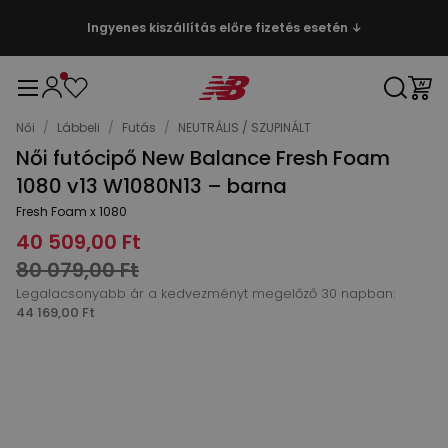
Ingyenes kiszállítás előre fizetés esetén ↓
Női
/
Lábbeli
/
Futás
/
NEUTRÁLIS / SZUPINÁLT
Női futócipő New Balance Fresh Foam
1080 v13 W1080N13 – barna
Fresh Foam x 1080
40 509,00 Ft
80 079,00 Ft
Legalacsonyabb ár a kedvezményt megelőző 30 napban:
44 169,00 Ft