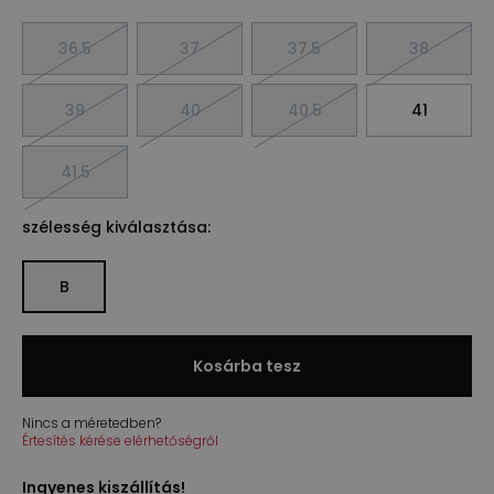
36.5
37
37.5
38
39
40
40.5
41
41.5
szélesség kiválasztása:
B
Kosárba tesz
Nincs a méretedben?
Értesítés kérése elérhetőségről
Ingyenes kiszállítás!