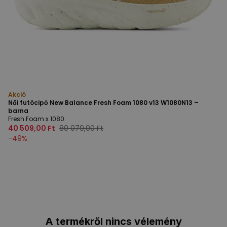
Akció
Női futócipő New Balance Fresh Foam 1080 v13 W1080N13 –
barna
Fresh Foam x 1080
40 509,00 Ft
80 079,00 Ft
-
49
%
A termékről nincs vélemény