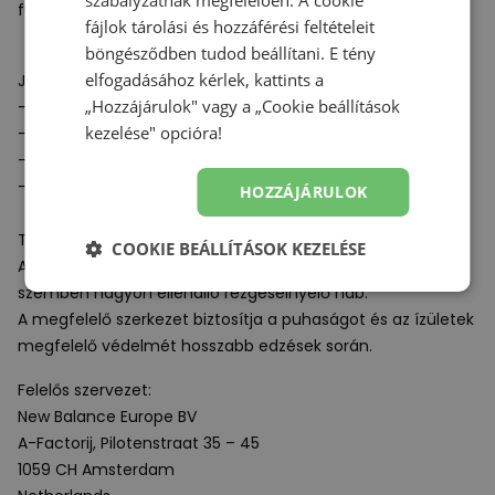
szabályzatnak
megfelelően. A cookie
futóruházathoz egyaránt.
fájlok tárolási és hozzáférési feltételeit
böngésződben tudod beállítani. E tény
elfogadásához kérlek, kattints a
Jellemzők:
„Hozzájárulok" vagy a „Cookie beállítások
- Tömeg: 206 g
kezelése" opcióra!
- Drop: 6 mm
- Felület típus: kemény utak, ösvények, aszfalt
- Rendeltetés: profi futás, mindennapos edzés
HOZZÁJÁRULOK
Technológiák:
COOKIE BEÁLLÍTÁSOK KEZELÉSE
A
Fresh Foam X
egy innovatív, könnyű, eldeformálódással
szemben nagyon ellenálló rezgéselnyelő hab.
A megfelelő szerkezet biztosítja a puhaságot és az ízületek
megfelelő védelmét hosszabb edzések során.
Felelős szervezet:
New Balance Europe BV
A-Factorij, Pilotenstraat 35 – 45
1059 CH Amsterdam