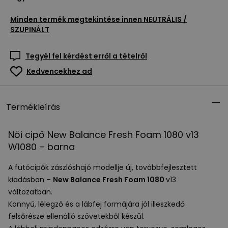
Minden termék megtekintése innen
NEUTRÁLIS /
SZUPINÁLT
Tegyél fel kérdést erről a tételről
Kedvencekhez ad
Termékleírás
Női cipő New Balance Fresh Foam 1080 v13
W1080 – barna
A futócipők zászlóshajó modellje új, továbbfejlesztett
kiadásban –
New Balance Fresh Foam 1080
v13
változatban.
Könnyű, lélegző és a lábfej formájára jól illeszkedő
felsőrésze ellenálló szövetekből készül.