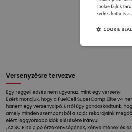
cookie fájlok tár
kérlek, kattints a
COOKIE BEÁL
Versenyzésre tervezve
Egy reggeli edzés nem ugyanaz, mint egy verseny.
Ezért mondjuk, hogy a FuelCell SuperComp Elite v4 ne
hanem egy versenycipő. Erről úgy gondoskodtunk, hogy
amely minden szempontból a saját rekordjaink megdön
elért leggyorsabb idők elérésére irányul.
„Az SC Elite cipő érzékenységének, kényelmének és es