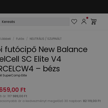
Lábbeli
/
Futás
/
NEUTRÁLIS / SZUPINÁLT
i futócipő New Balance
elCell SC Elite V4
CELCW4 – bézs
ll SuperComp Elite
659,00 Ft
i ár
:
117 989,00 Ft
acsonyabb ár a kedvezményt megelőző 30 napban:
82 119,00 Ft