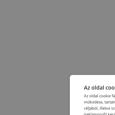
Az oldal coo
Az oldal cookie f
működése, tartal
céljából, illetve
(reklámprofil kés