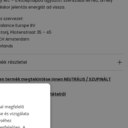
y Arc – a középtalpba ágyazott szénszálas lemez, amely
éskor jelentős energiát ad vissza.
ős szervezet:
alance Europe BV
torij, Pilotenstraat 35 – 45
 CH Amsterdam
rlands
ék részletei
en termék megtekintése innen
NEUTRÁLIS / SZUPINÁLT
egyél fel kérdést erről a tételről
Kedvencekhez ad
dal megfelelő
e és vizsgálata
éséhez
gfelelően. A