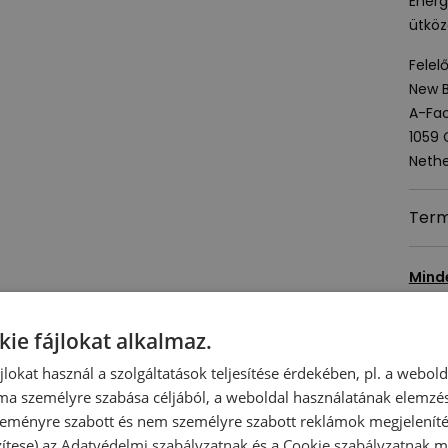
Energ
ütköz
Felel
New B
A-Fac
1059
Nethe
Term
Mind
T
kie fájlokat alkalmaz.
ájlokat használ a szolgáltatások teljesítése érdekében, pl. a webol
ma személyre szabása céljából, a weboldal használatának elemzés
 szeményre szabott és nem személyre szabott reklámok megjelenít
zítese) az
Adatvédelmi szabályzatnak
és a
Cookie szabályzatnak
me