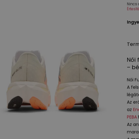
Nincs
Értesí
Ingye
Term
Női 
– bé
Női F
A fel
légát
Az er
az
En
PEBA
Az an
marad