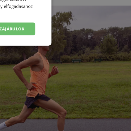
ény elfogadásához
ZÁJÁRULOK