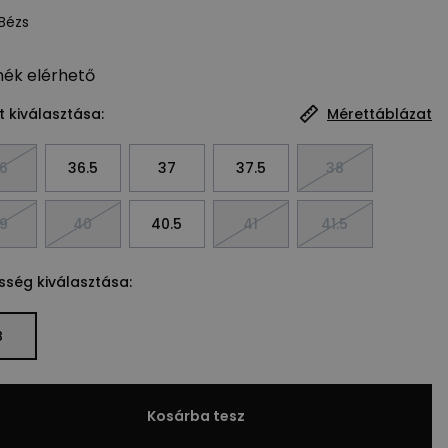
Bézs
mék
elérhető
 kiválasztása:
Mérettáblázat
6
36.5
37
37.5
38
9
40
40.5
41
41.5
sség kiválasztása:
B
Kosárba tesz