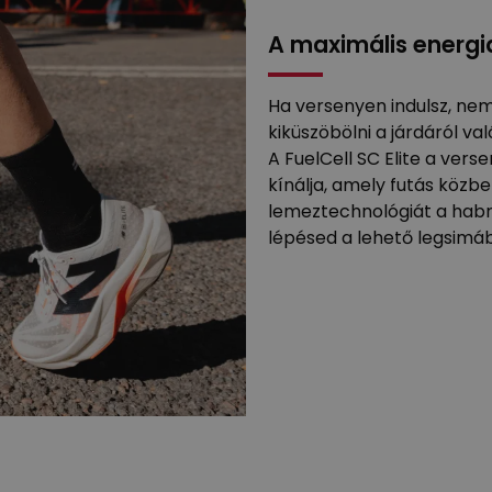
A maximális energia
Ha versenyen indulsz, nem
kiküszöbölni a járdáról v
A FuelCell SC Elite a vers
kínálja, amely futás közbe
lemeztechnológiát a habr
lépésed a lehető legsimá