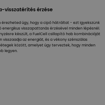
-visszatérítés érzése
 érezheted úgy, hogy a cipő hátráltat - ezt igyekszünk
aló energikus visszapattanás érzésével minden lépésnél.
enyzésre készült, a FuelCell csillapító hab kombinációját
n visszaadja az energiát, és a vékony szénszálas
étegek között, amelyet úgy terveztek, hogy minden
bb legyen.