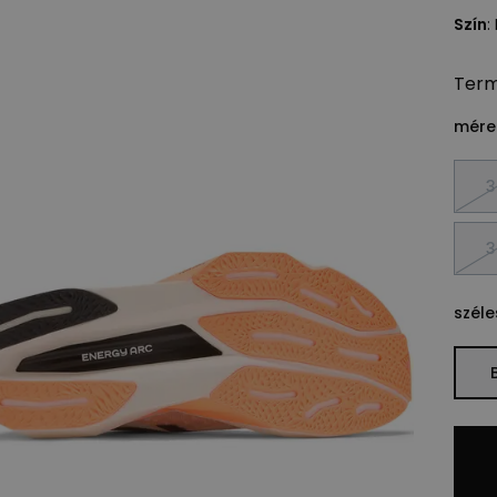
Szín
:
Ter
méret
3
3
széle