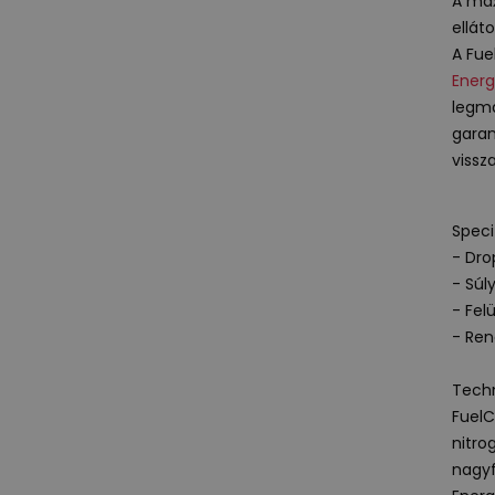
A max
ellát
A Fue
Energ
legma
garan
vissz
Speci
- Dr
- Súly
- Fel
- Ren
Techn
FuelC
nitro
nagyf