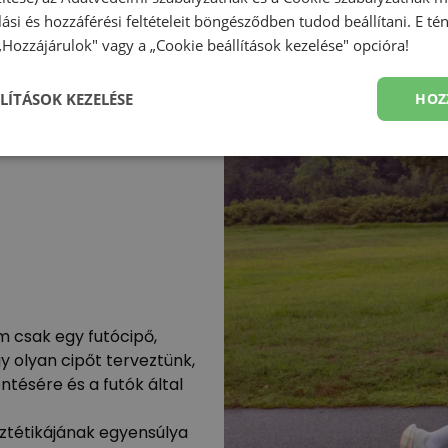
olási és hozzáférési feltételeit böngésződben tudod beállítani. E t
 „Hozzájárulok" vagy a „Cookie beállítások kezelése" opcióra!
LÍTÁSOK KEZELÉSE
HOZ
m csak egy futócipő,
 olyan cipőt terveztünk,
tésére és a futók által
ztétikájának egyensúlya