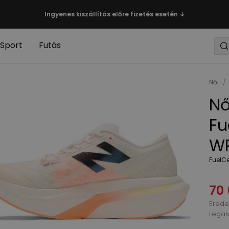
Ingyenes kiszállítás előre fizetés esetén ↓
Sport
Futás
Női
/
Nő
Fu
WR
FuelCe
70 
Eredet
Legal