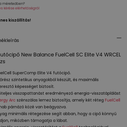
 a méretedben?
tés kérése elérhetőségről
nes kiszállítás!
ékleírás
futócipő New Balance FuelCell SC Elite V4
WRCEL
zs
uelCell SuperComp Elite V4 futócipő.
sőrész szintetikus anyagokból készült, és maximális
eresztő képességet biztosít.
őteljes visszapattanást eredményező energia-visszatáplálást
ergy Arc
szénszálas lemez biztosítja, amely két réteg
FuelCell
hab párnázó közé van beágyazva.
yag minimális rétegezése segít abban, hogy a cipő könnyű
jon, miközben támogatja a lábat.