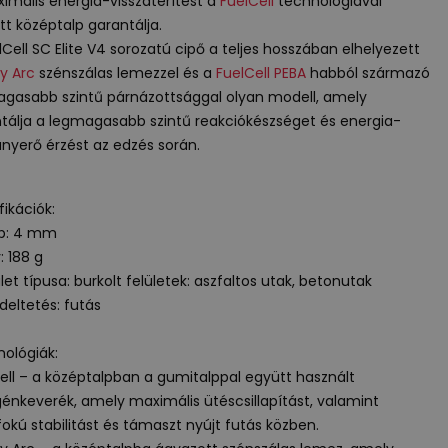
imális energia-visszatérítést a
FuelCell
technológiával
ott középtalp garantálja.
lCell SC Elite V4 sorozatú cipő a teljes hosszában elhelyezett
y Arc
szénszálas lemezzel és a
FuelCell
PEBA
habból származó
gasabb szintű párnázottsággal olyan modell, amely
tálja a legmagasabb szintű reakciókészséget és energia-
anyerő érzést az edzés során.
fikációk:
op: 4 mm
: 188 g
ület típusa: burkolt felületek: aszfaltos utak, betonutak
deltetés: futás
ológiák:
ell – a középtalpban a gumitalppal együtt használt
génkeverék, amely maximális ütéscsillapítást, valamint
okú stabilitást és támaszt nyújt futás közben.