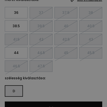
36
37
37.5
38
38.5
39.5
40
40.5
41.5
42
42.5
43
44
44.5
45
45.5
46.5
47.5
szélesség kiválasztása:
D