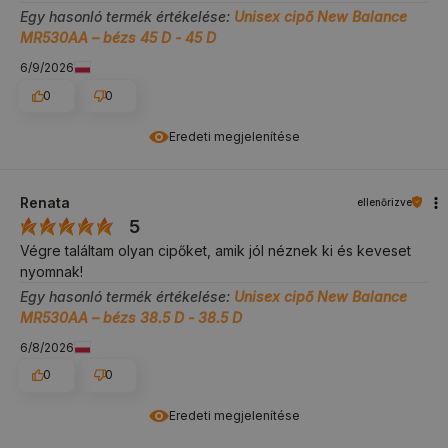
Egy hasonló termék értékelése:
Unisex cipő New Balance
MR530AA – bézs 45 D - 45 D
6/9/2026
0
0
Eredeti megjelenítése
Renata
ellenőrizve
5
Végre találtam olyan cipőket, amik jól néznek ki és keveset
nyomnak!
Egy hasonló termék értékelése:
Unisex cipő New Balance
MR530AA – bézs 38.5 D - 38.5 D
6/8/2026
0
0
Eredeti megjelenítése