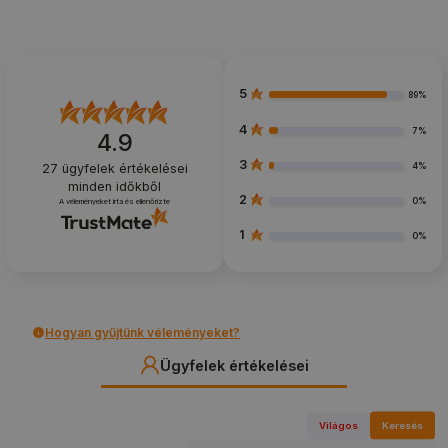
5
89%
4
7%
4.9
3
4%
27
ügyfelek értékelései
minden időkből
2
0%
A véleményeket írta és ellenőrizte
1
0%
Hogyan gyűjtünk véleményeket?
Ügyfelek értékelései
Világos
Keresés