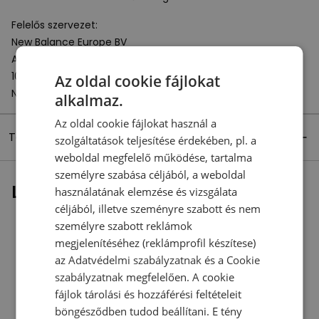
Felelős szervezet:
New Balance Europe BV
A-Factorij, Pilotenstraat 35 – 45
1059 CH Amsterdam
Az oldal cookie fájlokat
Netherlands
alkalmaz.
Az oldal cookie fájlokat használ a
Termék részletei
szolgáltatások teljesítése érdekében, pl. a
weboldal megfelelő működése, tartalma
személyre szabása céljából, a weboldal
Legutóbb megtekintett
használatának elemzése és vizsgálata
céljából, illetve szeményre szabott és nem
személyre szabott reklámok
megjelenítéséhez (reklámprofil készítese)
az
Adatvédelmi szabályzatnak
és a
Cookie
szabályzatnak
megfelelően. A cookie
fájlok tárolási és hozzáférési feltételeit
böngésződben tudod beállítani. E tény