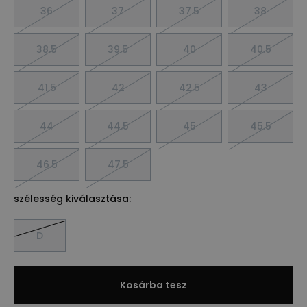
36
37
37.5
38
38.5
39.5
40
40.5
41.5
42
42.5
43
44
44.5
45
45.5
46.5
47.5
szélesség kiválasztása:
D
Kosárba tesz