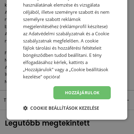
használatának elemzése és vizsgálata
készült a kényelem és a tartósság érdekében.
céljából, illetve szeményre szabott és nem
A könnyű
EVA
habszivacs középtalp biztosítja a kényelmet,
személyre szabott reklámok
míg a halszálkás mintázatú külső talp kiváló tapadást
megjelenítéséhez (reklámprofil készítese)
biztosít.
az
Adatvédelmi szabályzatnak
és a
Cookie
A New Balance U471 sorozatú tornacipő egy egyszerű,
szabályzatnak
megfelelően. A cookie
mégis modern életmód cipő.
fájlok tárolási és hozzáférési feltételeit
Felelős szervezet:
böngésződben tudod beállítani. E tény
New Balance Europe BV
elfogadásához kérlek, kattints a
A-Factorij, Pilotenstraat 35 – 45
„Hozzájárulok" vagy a „Cookie beállítások
1059 CH Amsterdam
kezelése" opcióra!
Netherlands
HOZZÁJÁRULOK
Termék részletei
COOKIE BEÁLLÍTÁSOK KEZELÉSE
Legutóbb megtekintett