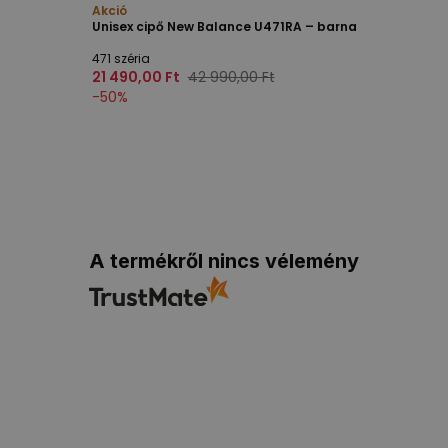
Akció
Unisex cipő New Balance U471RA – barna
471 széria
21 490,00 Ft
42 990,00 Ft
-
50
%
A termékről nincs vélemény