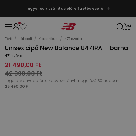
Ingyenes kiszállítás előre fizetés esetén ↓
Férfi
/
Lábbeli
/
Klasszikus
/
471 széria
Unisex cipő New Balance U471RA – barna
471 széria
21 490,00 Ft
42 990,00 Ft
Legalacsonyabb ár a kedvezményt megelőző 30 napban:
25 490,00 Ft