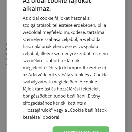
Az oldal cookie fájlokat
alkalmaz.
Az oldal cookie fájlokat használ a
szolgáltatások teljesítése érdekében, pl. a
weboldal megfelelő működése, tartalma
személyre szabása céljából, a weboldal
Újdonság
Újdonság
használatának elemzése és vizsgálata
Unisex cipő New Balance
Unisex cipő New Balance
céljából, illetve szeményre szabott és nem
Gator Run UGTR5T9 – zöld
Gator Run UGTR83J – bézs
Gator Run széria
Gator Run széria
személyre szabott reklámok
49 990,00 Ft
49 990,00 Ft
megjelenítéséhez (reklámprofil készítese)
az
Adatvédelmi szabályzatnak
és a
Cookie
szabályzatnak
megfelelően. A cookie
fájlok tárolási és hozzáférési feltételeit
böngésződben tudod beállítani. E tény
elfogadásához kérlek, kattints a
„Hozzájárulok" vagy a „Cookie beállítások
kezelése" opcióra!