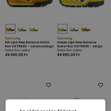
Újdonság
Újdonság
Női cipő New Balance Gator
Unisex cipő New Balance
Run UGTR6ZD – narancssárga
Gator Run UGTR9SR – sárga
Gator Run széria
Gator Run széria
49 990,00 Ft
49 990,00 Ft