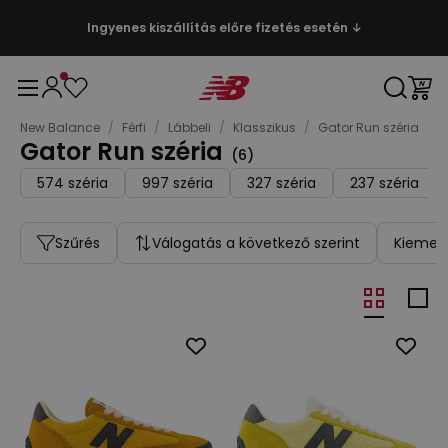
Ingyenes kiszállítás előre fizetés esetén ↓
New Balance
/
Férfi
/
Lábbeli
/
Klasszikus
/
Gator Run széria
Gator Run széria
(
6
)
574 széria
997 széria
327 széria
237 széria
Szűrés
Válogatás a következő szerint
Kiemelt