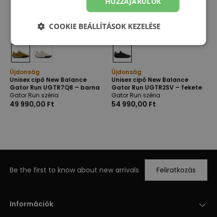
HOZZÁJÁRULOK
COOKIE BEÁLLÍTÁSOK KEZELÉSE
Újdonság
Újdonság
Unisex cipő New Balance
Unisex cipő New Balance
Gator Run UGTR7Q8 – barna
Gator Run UGTR2SV – fekete
Gator Run széria
Gator Run széria
49 990,00 Ft
54 990,00 Ft
Be the first to know about new arrivals
Feliratkozás
Információk