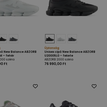
g
Újdonság
ipő New Balance ABZORB
Unisex cipő New Balance ABZORB
 – fehér
U20005L0 – fekete
000 széria
ABZORB 2000 széria
00 Ft
76 990,00 Ft