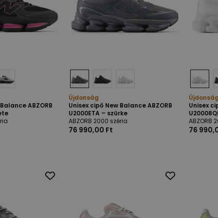
Újdonság
Újdonsá
w Balance ABZORB
Unisex cipő New Balance ABZORB
Unisex c
ete
U2000ETA – szürke
U20008QM
ria
ABZORB 2000 széria
ABZORB 2
76 990,00 Ft
76 990,