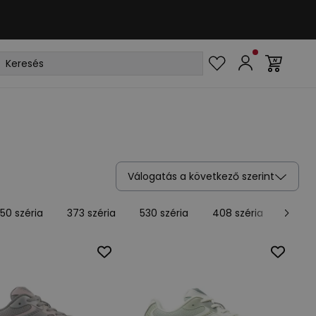
Válogatás a következő szerint
50 széria
373 széria
530 széria
408 széria
480 s