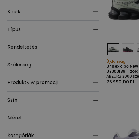
Kinek
Típus
Rendeltetés
Újdonság
Szélesség
Unisex cipő Ne
U20001B6 – zöld
ABZORB 2000 szé
Produkty w promocji
76 990,00 Ft
Szín
Méret
kategóriák