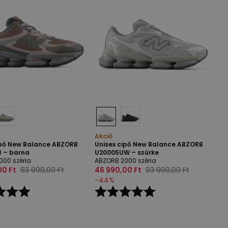
Akció
ipő New Balance ABZORB
Unisex cipő New Balance ABZORB
 – barna
U20005UW – szürke
000 széria
ABZORB 2000 széria
00 Ft
83 990,00 Ft
46 990,00 Ft
83 990,00 Ft
-
44
%