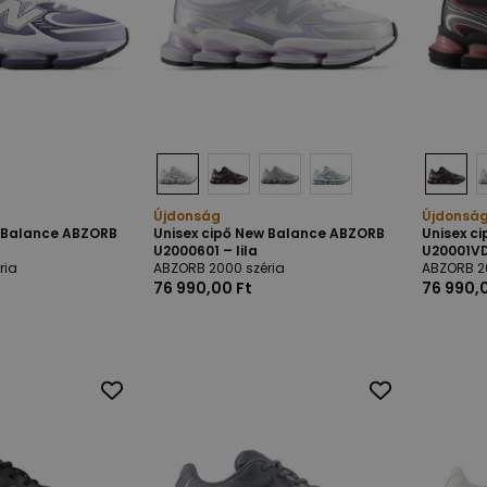
Újdonság
Újdonsá
w Balance ABZORB
Unisex cipő New Balance ABZORB
Unisex c
U2000601 – lila
U20001VD
ria
ABZORB 2000 széria
ABZORB 2
76 990,00 Ft
76 990,