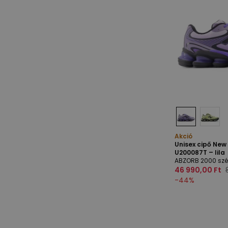
Akció
Unisex cipő Ne
U200087T – lila
ABZORB 2000 szé
46 990,00 Ft
-
44
%