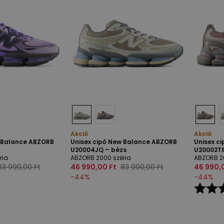
Akció
Akció
w Balance ABZORB
Unisex cipő New Balance ABZORB
Unisex c
U20004JQ – bézs
U20002T8
ria
ABZORB 2000 széria
ABZORB 2
83 990,00 Ft
46 990,00 Ft
83 990,00 Ft
46 990,
-
44
%
-
44
%