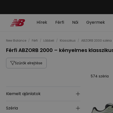
Hírek
Férfi
Női
Gyermek
New Balance
/
Férfi
/
Lábbeli
/
Klasszikus
/
ABZORB 2000 széria
Férfi ABZORB 2000 – kényelmes klassziku
Szűrők elrejtése
574 széria
Kiemelt ajánlatok
Széria