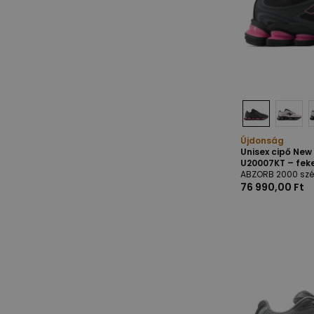
Újdonság
Unisex cipő Ne
U20007KT – fek
ABZORB 2000 szé
76 990,00 Ft