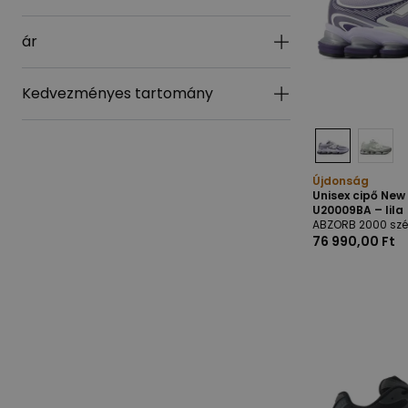
ár
Kedvezményes tartomány
Újdonság
Unisex cipő Ne
U20009BA – lila
ABZORB 2000 szé
76 990,00 Ft