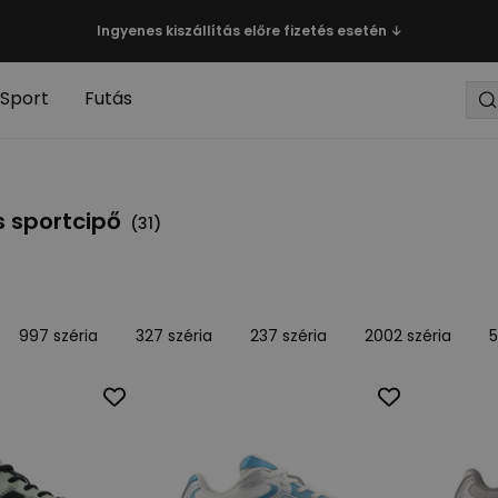
Ingyenes kiszállítás előre fizetés esetén ↓
Sport
Futás
s sportcipő
(
31
)
997 széria
327 széria
237 széria
2002 széria
5