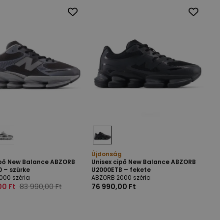
Újdonság
ipő New Balance ABZORB
Unisex cipő New Balance ABZORB
 – szürke
U2000ETB – fekete
000 széria
ABZORB 2000 széria
00 Ft
83 990,00 Ft
76 990,00 Ft