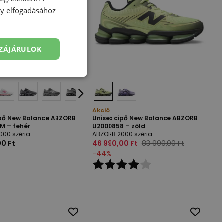
ény elfogadásához
ZÁJÁRULOK
g
Akció
ipő New Balance ABZORB
Unisex cipő New Balance ABZORB
M – fehér
U2000858 – zöld
000 széria
ABZORB 2000 széria
00 Ft
46 990,00 Ft
83 990,00 Ft
-
44
%