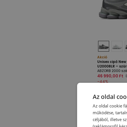
Akció
Unisex cipő Ne
U20008LR – szü
ABZORB 2000 szé
46 990,00 Ft
-
44
%
Az oldal coo
Az oldal cookie f
működése, tartal
céljából, illetve
(reklámprofil kés