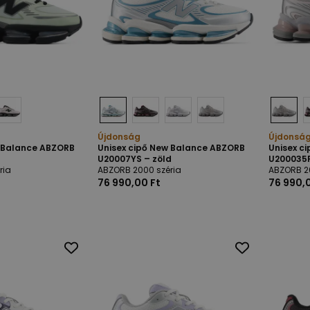
Újdonság
Újdonsá
w Balance ABZORB
Unisex cipő New Balance ABZORB
Unisex c
U20007YS – zöld
U200035P
ria
ABZORB 2000 széria
ABZORB 2
76 990,00 Ft
76 990,