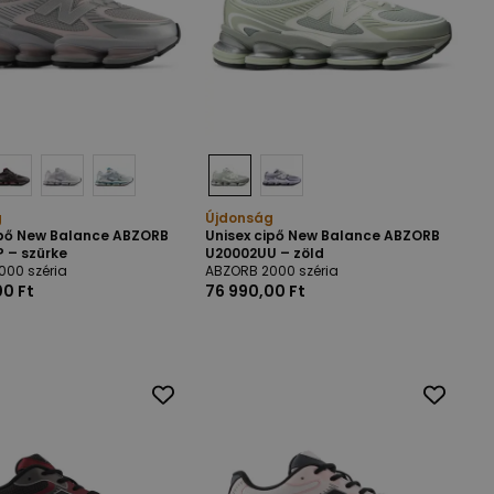
g
Újdonság
ipő New Balance ABZORB
Unisex cipő New Balance ABZORB
 – szürke
U20002UU – zöld
000 széria
ABZORB 2000 széria
00 Ft
76 990,00 Ft