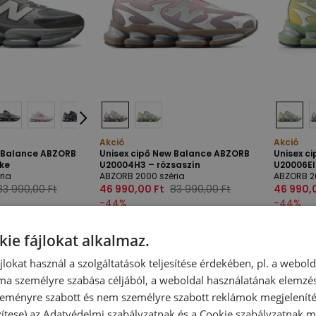
Akció
Akció
w Balance ABZORB
Unisex cipő New Balance ABZORB
Unisex c
rke
U20004H3 – rózsaszín
U20006EI
ria
ABZORB 2000 széria
ABZORB 2
83 990,00 Ft
46 990,00 Ft
83 990,00 Ft
46 990,
-
44
%
-
44
%
kie fájlokat alkalmaz.
ájlokat használ a szolgáltatások teljesítése érdekében, pl. a webol
ma személyre szabása céljából, a weboldal használatának elemzés
 szeményre szabott és nem személyre szabott reklámok megjelenít
zítese) az
Adatvédelmi szabályzatnak
és a
Cookie szabályzatnak
me