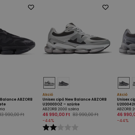
Akció
Akció
w Balance ABZORB
Unisex cipő New Balance ABZORB
Unisex c
ete
U20003OZ – szürke
U2000420
ria
ABZORB 2000 széria
ABZORB 2
83 990,00 Ft
46 990,00 Ft
83 990,00 Ft
46 990,
-
44
%
-
44
%