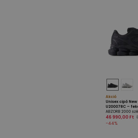
Akció
Unisex cipő Ne
U200078C – fek
ABZORB 2000 szé
46 990,00 Ft
-
44
%