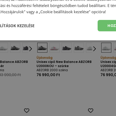
olási és hozzáférési feltételeit böngésződben tudod beállítani. E t
 „Hozzájárulok" vagy a „Cookie beállítások kezelése" opcióra!
LÍTÁSOK KEZELÉSE
HOZ
Újdonság
Újdonsá
w Balance ABZORB
Unisex cipő New Balance ABZORB
Unisex c
hér
U20006OU – szürke
U20004G
ria
ABZORB 2000 széria
ABZORB 2
83 990,00 Ft
76 990,00 Ft
76 990,