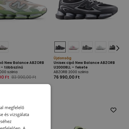
Újdonság
ipő New Balance ABZORB
Unisex cipő New Balance ABZORB
 – többszínű
U20008LL – fekete
000 széria
ABZORB 2000 széria
00 Ft
83 990,00 Ft
76 990,00 Ft
dal megfelelő
e és vizsgálata
éséhez
gfelelően. A