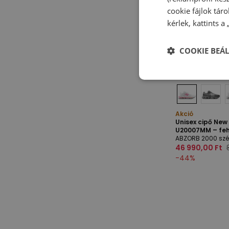
cookie fájlok tár
kérlek, kattints a
COOKIE BEÁL
Akció
Unisex cipő Ne
U20007MM – fe
ABZORB 2000 szé
46 990,00 Ft
-
44
%