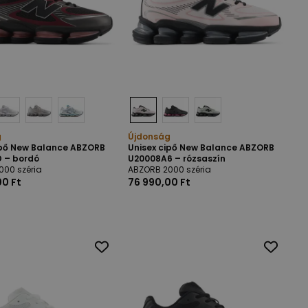
g
Újdonság
ipő New Balance ABZORB
Unisex cipő New Balance ABZORB
 – bordó
U20008A6 – rózsaszín
000 széria
ABZORB 2000 széria
00 Ft
76 990,00 Ft