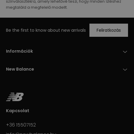
színválasztékra, amely lehetővé teszi, hogy minden ízléshez
megtaláld a megfelelő modellt.
Be the first to know about new arrivals
Feliratkozás
Információk
New Balance
Kapcsolat
+36 15507152