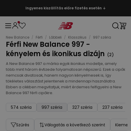
Ingyenes kiszállítás előre fizetés esetén ↓
New Balance
/
Férfi
/
Lábbeli
/
Klasszikus
/
997 széria
Férfi New Balance 997 -
kényelem és ikonikus dizájn
(
2
)
A New Balance 997 a márka egyik ikonikus modellje, amely
több mint három évtizede folyamatosan népszerű. Ezek a cipők
nemcsak divatosak, hanem nagyon kényelmesek is, így
tökéletes választást jelentenek a mindennapi használatra.
Ebben a cikkben megvitatjuk, miért érdemes felfigyelni a New
Balance 997 férfi cipőkre.
574 széria
997 széria
327 széria
237 széria
Szűrés
Válogatás a következő szerint
Kiemelt