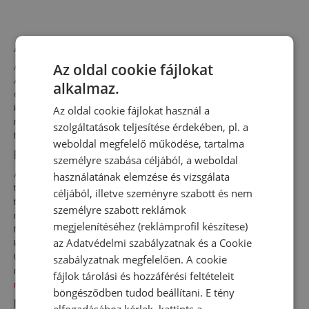
A New Balance története
Az oldal cookie fájlokat
A New Balance-ot 1906-ban alapították az Egyesült
Államokban, mely azóta folyamatosan termékei fejlesztésén
alkalmaz.
dolgozik. Az innovatív technológiai megoldásoknak
köszönhetően a New Balance férfi cipők világszerte
Az oldal cookie fájlokat használ a
népszerűvé váltak, és a legnépszerűbb sportcipők közé
szolgáltatások teljesítése érdekében, pl. a
tartoznak. Lásd az összes
férfi futócipőt
.
weboldal megfelelő működése, tartalma
Férfi New Balance 997 - kultikus design
személyre szabása céljából, a weboldal
A New Balance 997 férfi cipő kultikussá vált, mert a tervezők
használatának elemzése és vizsgálata
tökéletesen ötvözték a divat és a kényelem szempontjait. A
céljából, illetve szeményre szabott és nem
férfi NB 997 felsőrészének könnyű, letisztult vonalvezetése és a
személyre szabott reklámok
megemelt talprész, az anyagok varrása és a márka logója a
megjelenítéséhez (reklámprofil készítese)
férfi NB 997 oldalán csak némely azok közül a tulajdonságok
az
Adatvédelmi szabályzatnak
és a
Cookie
közül, amelyek felismerhetővé teszik ezt a cipőmodellt.
Univerzális megjelenésük alkalmassá teszi őket mind a sport,
szabályzatnak
megfelelően. A cookie
mind az alkalmi stilizációhoz. Nézze meg a
férfi melegítő
fájlok tárolási és hozzáférési feltételeit
nadrág teljes választékát is üzletünkben
.
böngésződben tudod beállítani. E tény
New Balance 997 széria - kényelem
elfogadásához kérlek, kattints a