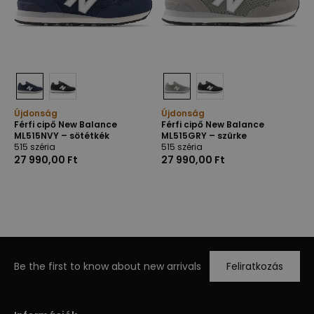
Újdonság
Újdonság
Férfi cipő New Balance
Férfi cipő New Balance
ML515NVY – sötétkék
ML515GRY – szürke
515 széria
515 széria
27 990,00 Ft
27 990,00 Ft
Be the first to know about new arrivals
Feliratkozás