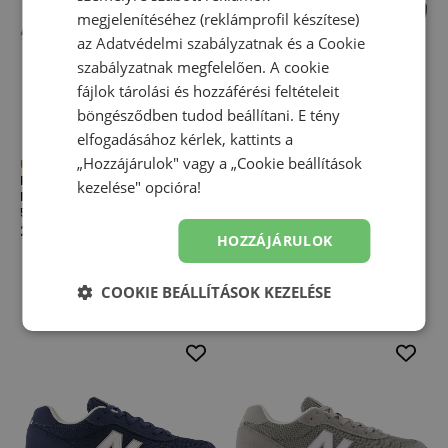
megjelenítéséhez (reklámprofil készítese)
az
Adatvédelmi szabályzatnak
és a
Cookie
szabályzatnak
megfelelően. A cookie
fájlok tárolási és hozzáférési feltételeit
böngésződben tudod beállítani. E tény
elfogadásához kérlek, kattints a
„Hozzájárulok" vagy a „Cookie beállítások
Újdonság
Újdonság
Férfi cipő New Balance
Férfi cipő New Balance
kezelése" opcióra!
ML515AGR – fekete
ML515BLK – fekete
515 széria
515 széria
27 990,00 Ft
27 990,00 Ft
HOZZÁJÁRULOK
COOKIE BEÁLLÍTÁSOK KEZELÉSE