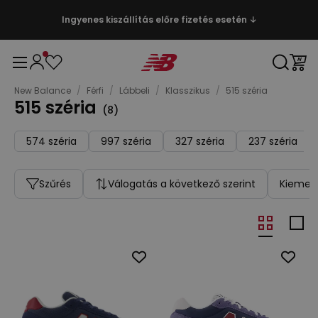
Ingyenes kiszállítás előre fizetés esetén ↓
New Balance
/
Férfi
/
Lábbeli
/
Klasszikus
/
515 széria
515 széria
(
8
)
574 széria
997 széria
327 széria
237 széria
Szűrés
Válogatás a következő szerint
Kiemelt