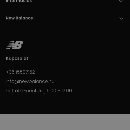
Információk
New Balance
Kapcsolat
+36 15507152
info@newbalance.hu
hétfőtől-péntekig 9:00 – 17:00